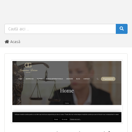
Acasă
Avocat Geanina Drian Iasi | Specializat Divort, Paternitate, Minori,
Partaj, Divort romani din strainatate