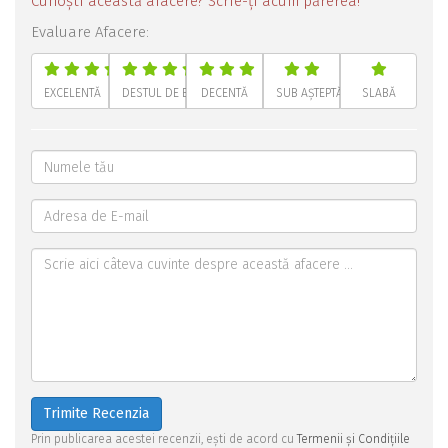
Cunoști această afacere? Scrie-ți acum părerea!
Evaluare Afacere:
EXCELENTĂ
DESTUL DE BUNĂ
DECENTĂ
SUB AȘTEPTĂRI
SLABĂ
Trimite Recenzia
Prin publicarea acestei recenzii, ești de acord cu
Termenii și Condițiile