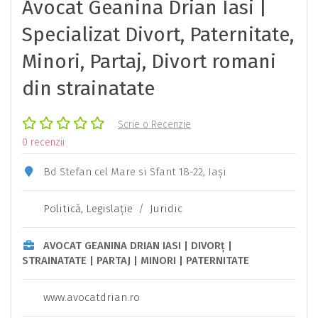
Avocat Geanina Drian Iasi |
Specializat Divort, Paternitate,
Minori, Partaj, Divort romani
din strainatate
Scrie o Recenzie
0 recenzii
Bd Stefan cel Mare si Sfant 18-22, Iași
Politică, Legislaţie
/
Juridic
AVOCAT GEANINA DRIAN IASI | DIVORț |
STRAINATATE | PARTAJ | MINORI | PATERNITATE
www.avocatdrian.ro