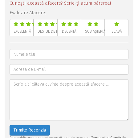
Cunoști această afacere? Scrie-ți acum părerea!
Evaluare Afacere:
EXCELENTĂ
DESTUL DE BUNĂ
DECENTĂ
SUB AȘTEPTĂRI
SLABĂ
Trimite Recenzia