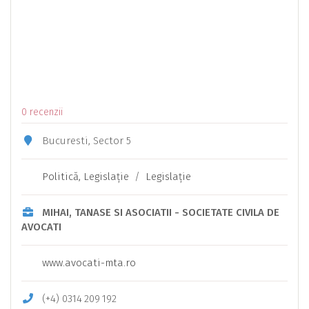
0 recenzii
Bucuresti, Sector 5
Politică, Legislaţie
/
Legislaţie
MIHAI, TANASE SI ASOCIATII - SOCIETATE CIVILA DE
AVOCATI
www.avocati-mta.ro
(+4)
0314
209
192