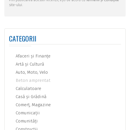
Prin publicarea acestei recenzii, ești de acord cu
Termenii și Condițiile
site-ului.
CATEGORII
Afaceri şi Finanţe
Artă şi Cultură
Auto, Moto, Velo
Beton amprentat
Calculatoare
Casă şi Grădină
Comerţ, Magazine
Comunicaţii
Comunităţi
Construcţii