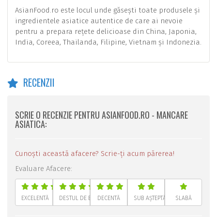
AsianFood.ro este locul unde găsești toate produsele și
ingredientele asiatice autentice de care ai nevoie
pentru a prepara rețete delicioase din China, Japonia,
India, Coreea, Thailanda, Filipine, Vietnam și Indonezia.
RECENZII
SCRIE O RECENZIE PENTRU ASIANFOOD.RO - MANCARE
ASIATICA:
Cunoști această afacere? Scrie-ți acum părerea!
Evaluare Afacere:
EXCELENTĂ
DESTUL DE BUNĂ
DECENTĂ
SUB AȘTEPTĂRI
SLABĂ