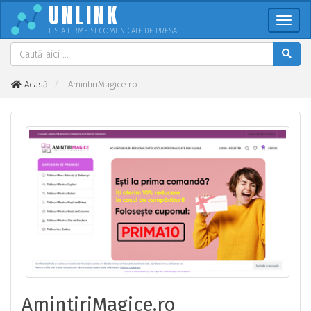
UNLINK
Meni
LISTA FIRME SI COMUNICATE DE PRESA
Acasă
AmintiriMagice.ro
AmintiriMagice.ro