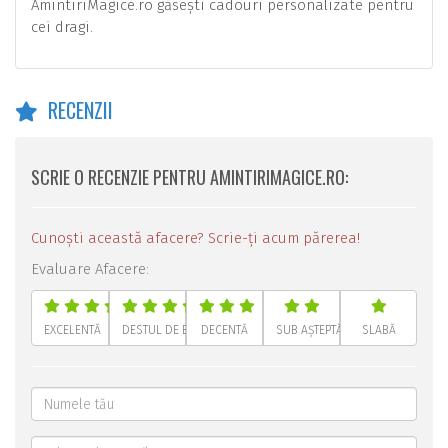
AmintiriMagice.ro găsești cadouri personalizate pentru
cei dragi.
RECENZII
SCRIE O RECENZIE PENTRU AMINTIRIMAGICE.RO:
Cunoști această afacere? Scrie-ți acum părerea!
Evaluare Afacere:
EXCELENTĂ
DESTUL DE BUNĂ
DECENTĂ
SUB AȘTEPTĂRI
SLABĂ