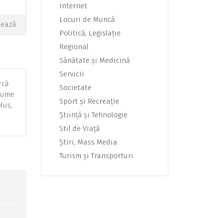
Internet
Locuri de Muncă
tează
Politică, Legislaţie
Regional
Sănătate şi Medicină
Servicii
rcă
Societate
stume
Sport şi Recreaţie
lus,
Ştiinţă şi Tehnologie
Stil de Viaţă
Ştiri, Mass Media
Turism şi Transporturi