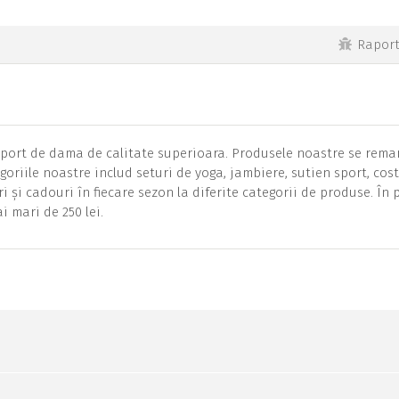
Rapor
ort de dama de calitate superioara. Produsele noastre se rema
egoriile noastre includ seturi de yoga, jambiere, sutien sport, co
 și cadouri în fiecare sezon la diferite categorii de produse. În p
 mari de 250 lei.