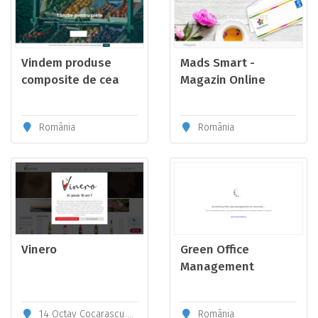
Vindem produse
Mads Smart -
composite de cea
Magazin Online
mai buna calitate
România
România
Vinero
Green Office
Management
14 Octav Cocarascu Bucharest , Romania
România