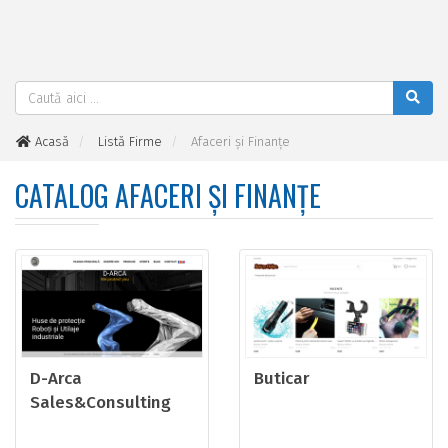
Acasă
Listă Firme
Afaceri şi Finanţe
CATALOG AFACERI ŞI FINANŢE
D-Arca
Buticar
Sales&Consulting
SRL