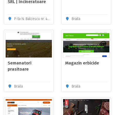
SRL | Incineratoare
deseuri animale
P-ta N. Balcescu nr. 4, Ap. 1, Timisoara 300229, judet Timis, Romania
Braila
Semanatori
Magazin erbicide
prasitoare
Braila
Braila