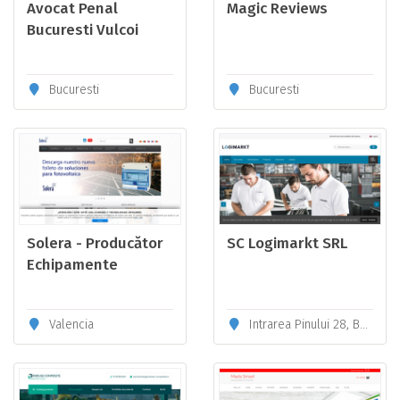
Avocat Penal
Magic Reviews
Bucuresti Vulcoi
Patrice
Bucuresti
Bucuresti
Solera - Producător
SC Logimarkt SRL
Echipamente
Electrice European
de Calitate.
Valencia
Intrarea Pinului 28, Bucureşti 060564