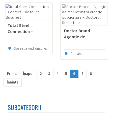
Total Steel
Doctor Brand –
Connection -
Agenție de
Confectii metalice
marketing și creație
Bucuresti
Soseaua Andronache nr 201 BIS, Sector 2, Bucuresti
publicitară –
România
Doctorul firmei tale !
Prima
Înapoi
2
3
4
5
6
7
8
Înainte
SUBCATEGORII