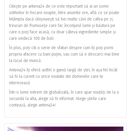
Citește pe antena24 de ce este important să ai un somn
odihnitor în fiecare noapte, între anumite ore, află ce se poate
întâmpla dacă obișnuiești să bei multe căni de cafea pe zi,
treucuri de frumusețe care fac înconjurul lumii și băutura pe
care o poți face acasă, cu doar câteva ingrediente simple și
care vindecă 100 de boli.
În plus, poți citi o serie de sfaturi despre cum îți poți porni
propria afacere cu bani puțini, sau cum să e descurci mai bine
la locul de muncă.
Antena24 îți oferă astfel o gamă largă de știri, în așa fel încât
să fii la curent cu orice noutate din domeniile care te
interesează.
Într-o lume extrem de globalizată, în care apar noutăți de la o
secundă la alta, alege să fii informat. Alege știrile care
contează, alege antena24!