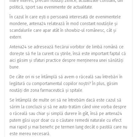
mare interes, precum noutăți zilnice, actualizate constant, din
politică, sport sau evenimente de actualitate.
În cazul în care ești o persoană interesată de evenimentele
mondene, antena24 relatează în mod constant noutățile și
scandalurile care apar atât în showbiz-ul românesc, cât și
extern.
Antena24 se adresează fiecărui vorbitor de limbă română ce
dorește să fie la curent cu știrile, însă este important faptul că
aici găsim și sfaturi practice despre menținerea unei sănătăți
bune.
De câte ori ni se întâmplă să avem o răceală sau întrebări în
legătură cu comportamentul copiilor noștri? În plus, găsim
noutăți din zona farmaceutică și spitale.
Se întâmplă de multe ori să ne întrebăm dacă este cazul să
sărim la concluzii și să ne auto-tratăm când vine vorba despre
o răceală sau chiar și simplă durere în gât, însă pe antena24
putem găsi ușor doar cu o căutare remedii naturale cu efect
mai rapid și mai benefic pe termen lung decât o pastilă care nu
este mereu necesară.