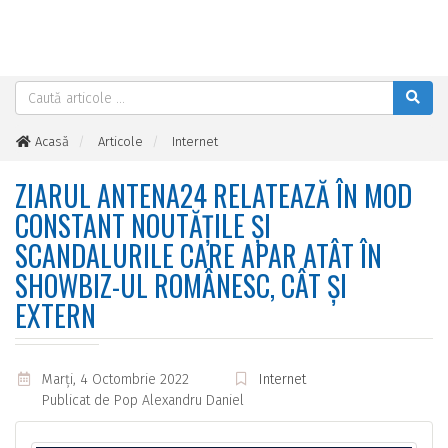
Acasă
Articole
Internet
Ziarul Antena24 relatează în mod constant noutățile și
scandalurile care apar atât în showbiz-ul românesc, cât și extern
ZIARUL ANTENA24 RELATEAZĂ ÎN MOD
CONSTANT NOUTĂȚILE ȘI
SCANDALURILE CARE APAR ATÂT ÎN
SHOWBIZ-UL ROMÂNESC, CÂT ȘI
EXTERN
Marţi, 4 Octombrie 2022
Internet
Publicat de
Pop Alexandru Daniel