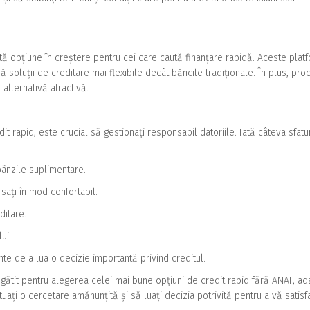
tă opțiune în creștere pentru cei care caută finanțare rapidă. Aceste plat
ră soluții de creditare mai flexibile decât băncile tradiționale. În plus, pro
alternativă atractivă.
t rapid, este crucial să gestionați responsabil datoriile. Iată câteva sfatu
obânzile suplimentare.
sați în mod confortabil.
ditare.
ui.
inte de a lua o decizie importantă privind creditul.
egătit pentru alegerea celei mai bune opțiuni de credit rapid fără ANAF, ad
ctuați o cercetare amănunțită și să luați decizia potrivită pentru a vă satis