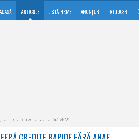
ACASĂ
ARTICOLE
LISTĂ FIRME
ANUNȚURI
REDUCERI
ții care oferă credite rapide fără ANAF
OFERĂ CREDITE RAPIDE FĂRĂ ANAF