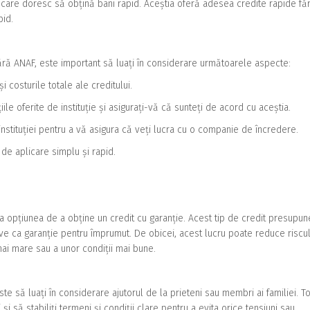
i care doresc să obțină bani rapid. Aceștia oferă adesea credite rapide fă
pid.
 fără ANAF, este important să luați în considerare următoarele aspecte:
i costurile totale ale creditului.
ițiile oferite de instituție și asigurați-vă că sunteți de acord cu aceștia.
a instituției pentru a vă asigura că veți lucra cu o companie de încredere.
 de aplicare simplu și rapid.
ra opțiunea de a obține un credit cu garanție. Acest tip de credit presupun
ctive ca garanție pentru împrumut. De obicei, acest lucru poate reduce riscu
mai mare sau a unor condiții mai bune.
e să luați în considerare ajutorul de la prieteni sau membri ai familiei. To
și să stabiliți termeni și condiții clare pentru a evita orice tensiuni sau