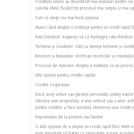
Creditorii online au devenit tot mai populari pentru ce
solicita ANAF, făcând tot procesul mai simplu și mai ra
Cum să alegi cea mai bună ppțiune
Atunci când alegeți o instituție pentru un credit rapid
Rata Dobânzii: Asigurați-vă că înțelegeți rata dobânzii ș
Termenii și Condițiile: Citiți cu atenție termenii și cond
Recenzii și Reputație: Verificați recenziile și reputați
Procesul de Aplicare: Alegeți o instituție cu un proces
Alte opțiuni pentru credite rapide
Credite cu garanție
Dacă aveți active sau garanții personale, puteți explo
oferirea unei proprietăți, a unui vehicul sau a altor a
pentru creditor și face posibilă obținerea unui credit 
Împrumuturi de la prieteni sau familie
O altă opțiune de a obține un credit rapid fără ANAF est
este important să tratați cu seriozitate aceste acorduri 