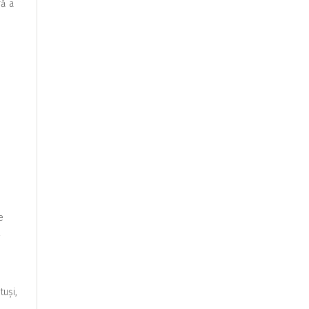
ră a
e
l
tuși,