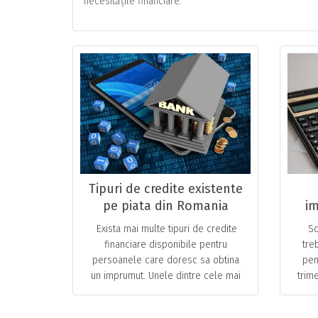
necesitățile financiare.
Tipuri de credite existente
pe piata din Romania
im
ș
Exista mai multe tipuri de credite
Sc
pe
financiare disponibile pentru
tre
persoanele care doresc sa obtina
pen
un imprumut. Unele dintre cele mai
trim
comune tipuri de credite sunt:
act
Credite de nevoi personale: … ...
pe