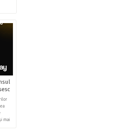
nsul
sesc
e?
ilor
rea
e
și mai
ne.ro
.