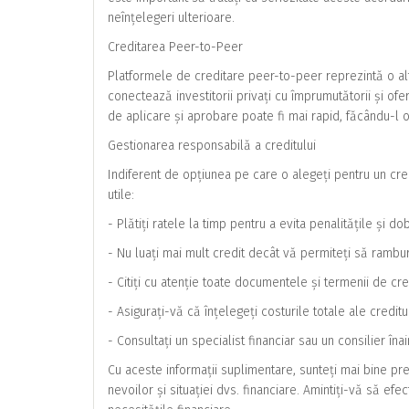
neînțelegeri ulterioare.
Creditarea Peer-to-Peer
Platformele de creditare peer-to-peer reprezintă o al
conectează investitorii privați cu împrumutătorii și ofe
de aplicare și aprobare poate fi mai rapid, făcându-l o 
Gestionarea responsabilă a creditului
Indiferent de opțiunea pe care o alegeți pentru un credi
utile:
- Plătiți ratele la timp pentru a evita penalitățile și d
- Nu luați mai mult credit decât vă permiteți să rambur
- Citiți cu atenție toate documentele și termenii de cre
- Asigurați-vă că înțelegeți costurile totale ale creditul
- Consultați un specialist financiar sau un consilier îna
Cu aceste informații suplimentare, sunteți mai bine pr
nevoilor și situației dvs. financiare. Amintiți-vă să efe