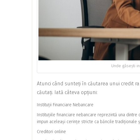
Unde găsești in
Atunci când sunteți în căutarea unui credit rapi
căutați. Iată câteva opțiuni:
Instituții Financiare Nebancare
Instituțiile financiare nebancare reprezintă una dintre
impun aceleași cerințe stricte ca băncile tradiționale și
Creditori online