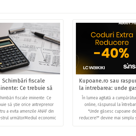
Schimbări fiscale
Kupoane.ro sau raspu
inente: Ce trebuie să
la intrebarea: unde ga
tie orice antreprenor
cupoane de reducer
himbări fiscale iminente: Ce
În lumea agitată a cumpărătur
ntru a evita amenzile
buie să știe orice antreprenor
online, răspunsul la întreba
ANAF din trimestrul
tru a evita amenzile ANAF din
"Unde găsesc cupoane d
următor
estrul următorMediul economic
reducere?" devine mai simplu 
ual din România traversează o
palpitant decât oricând. Kupoa
rioadă de transformare … ...
îți deschide ușa către … ..