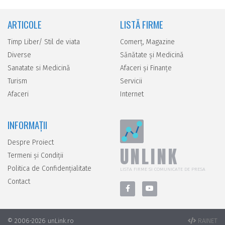
ARTICOLE
LISTĂ FIRME
Timp Liber/ Stil de viata
Comerţ, Magazine
Diverse
Sănătate şi Medicină
Sanatate si Medicină
Afaceri şi Finanţe
Turism
Servicii
Afaceri
Internet
INFORMAȚII
Despre Proiect
UNLINK
Termeni și Condiții
Politica de Confidențialitate
LISTA FIRME SI COMUNICATE DE PRESA
Contact
© 2006-2026 unLink.ro
RAINET