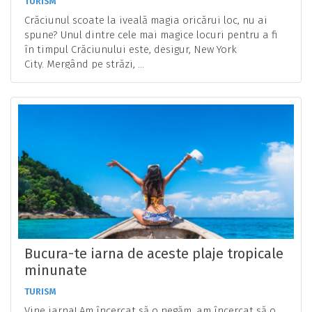
TURISM
Crăciunul scoate la iveală magia oricărui loc, nu ai
spune? Unul dintre cele mai magice locuri pentru a fi
în timpul Crăciunului este, desigur, New York
City. Mergând pe străzi, ...
Bucura-te iarna de aceste plaje tropicale
minunate
TURISM
Vine iarna! Am încercat să o negăm, am încercat să o