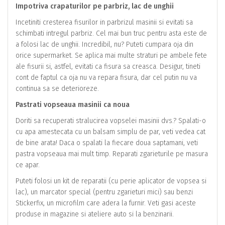
Impotriva crapaturilor pe parbriz, lac de unghii
Incetiniti cresterea fisurilor in parbrizul masinii si evitati sa
schimbati intregul parbriz. Cel mai bun truc pentru asta este de
a folosi lac de unghii. Incredibil, nu? Puteti cumpara oja din
orice supermarket. Se aplica mai multe straturi pe ambele fete
ale fisurii si, astfel, evitati ca fisura sa creasca. Desigur, tineti
cont de faptul ca oja nu va repara fisura, dar cel putin nu va
continua sa se deterioreze.
Pastrati vopseaua masinii ca noua
Doriti sa recuperati stralucirea vopselei masinii dvs.? Spalati-o
cu apa amestecata cu un balsam simplu de par, veti vedea cat
de bine arata! Daca o spalati la fiecare doua saptamani, veti
pastra vopseaua mai mult timp. Reparati zgarieturile pe masura
ce apar.
Puteti folosi un kit de reparatii (cu perie aplicator de vopsea si
lac), un marcator special (pentru zgarieturi mici) sau benzi
Stickerfix, un microfilm care adera la furnir. Veti gasi aceste
produse in magazine si ateliere auto si la benzinarii.