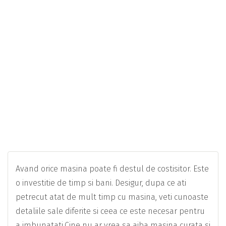
Avand orice masina poate fi destul de costisitor. Este
o investitie de timp si bani. Desigur, dupa ce ati
petrecut atat de mult timp cu masina, veti cunoaste
detaliile sale diferite si ceea ce este necesar pentru
a imbunatati.Cine nu ar vrea sa aiba masina curata si