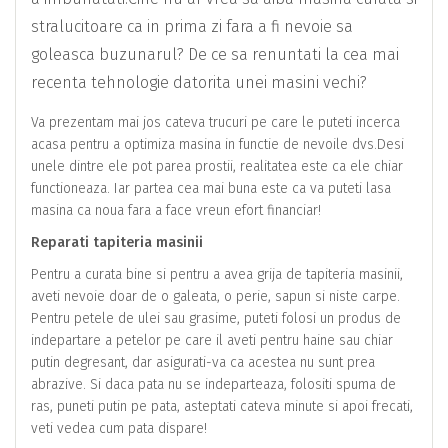
stralucitoare ca in prima zi fara a fi nevoie sa
goleasca buzunarul? De ce sa renuntati la cea mai
recenta tehnologie datorita unei masini vechi?
Va prezentam mai jos cateva trucuri pe care le puteti incerca
acasa pentru a optimiza masina in functie de nevoile dvs.Desi
unele dintre ele pot parea prostii, realitatea este ca ele chiar
functioneaza. Iar partea cea mai buna este ca va puteti lasa
masina ca noua fara a face vreun efort financiar!
Reparati tapiteria masinii
Pentru a curata bine si pentru a avea grija de tapiteria masinii,
aveti nevoie doar de o galeata, o perie, sapun si niste carpe.
Pentru petele de ulei sau grasime, puteti folosi un produs de
indepartare a petelor pe care il aveti pentru haine sau chiar
putin degresant, dar asigurati-va ca acestea nu sunt prea
abrazive. Si daca pata nu se indeparteaza, folositi spuma de
ras, puneti putin pe pata, asteptati cateva minute si apoi frecati,
veti vedea cum pata dispare!