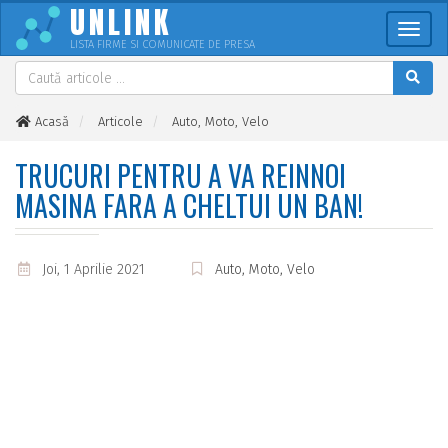
UNLINK
Meni
LISTA FIRME SI COMUNICATE DE PRESA
Acasă
Articole
Auto, Moto, Velo
Trucuri pentru a va reinnoi masina fara a cheltui un ban!
TRUCURI PENTRU A VA REINNOI
MASINA FARA A CHELTUI UN BAN!
Joi, 1 Aprilie 2021
Auto, Moto, Velo