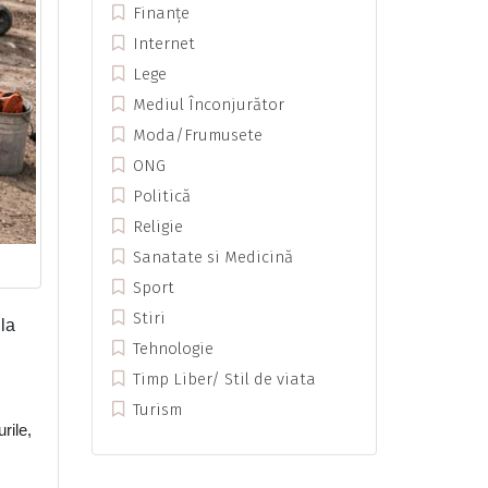
Finanțe
Internet
Lege
Mediul Înconjurător
Moda/Frumusete
ONG
Politică
Religie
Sanatate si Medicină
Sport
Stiri
 la
Tehnologie
Timp Liber/ Stil de viata
Turism
rile,