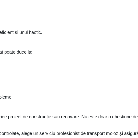
ficient și unul haotic.
at poate duce la:
obleme.
rice proiect de construcție sau renovare. Nu este doar o chestiune de
 controlate, alege un serviciu profesionist de
transport moloz
și asigur