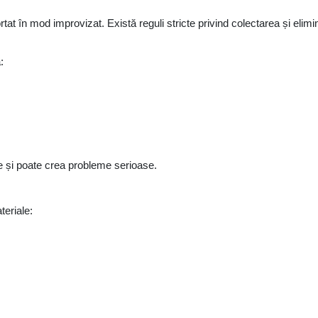
?
rtat în mod improvizat. Există reguli stricte privind colectarea și elim
:
le și poate crea probleme serioase.
teriale: