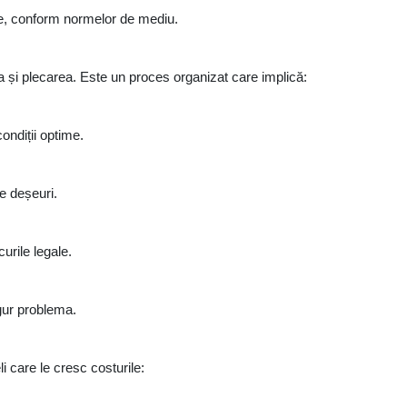
te, conform normelor de mediu.
 și plecarea. Este un proces organizat care implică:
ondiții optime.
e deșeuri.
urile legale.
gur problema.
li care le cresc costurile: