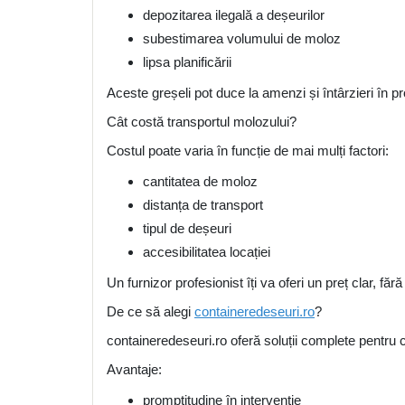
depozitarea ilegală a deșeurilor
subestimarea volumului de moloz
lipsa planificării
Aceste greșeli pot duce la amenzi și întârzieri în pr
Cât costă transportul molozului?
Costul poate varia în funcție de mai mulți factori:
cantitatea de moloz
distanța de transport
tipul de deșeuri
accesibilitatea locației
Un furnizor profesionist îți va oferi un preț clar, fă
De ce să alegi
containeredeseuri.ro
?
containeredeseuri.ro oferă soluții complete pentru co
Avantaje:
promptitudine în intervenție