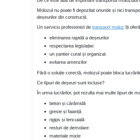
De ce este atât de important transportul molozului
Molozul nu poate fi depozitat oriunde și nici transpo
deșeurilor din construcții.
Un serviciu profesionist de
transport moloz
îți oferă
eliminarea rapidă a deșeurilor
respectarea legislației
un șantier curat și organizat
evitarea amenzilor
Fără o soluție corectă, molozul poate bloca lucrări
Ce tipuri de deșeuri sunt incluse?
În urma lucrărilor, pot rezulta mai multe tipuri de ma
beton și cărămidă
gresie și faianță
rigips și tencuială
resturi de demolare
materiale mixte