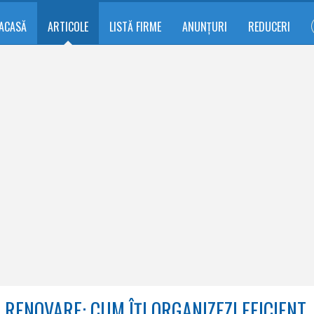
ACASĂ
ARTICOLE
LISTĂ FIRME
ANUNȚURI
REDUCERI
 eficient șantierul și eviți problemele
ENOVARE: CUM ÎȚI ORGANIZEZI EFICIENT