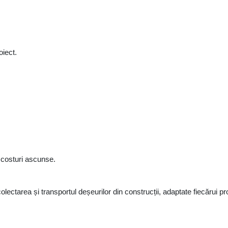
oiect.
ră costuri ascunse.
lectarea și transportul deșeurilor din construcții, adaptate fiecărui pr