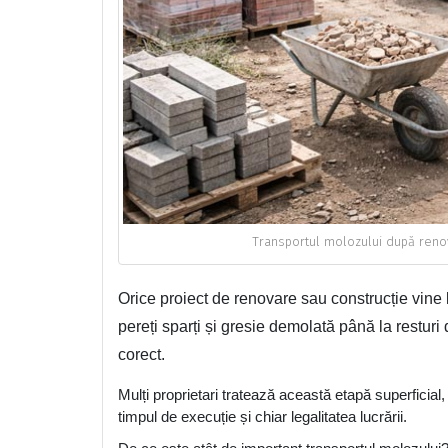
Transportul molozului după renova
Orice proiect de renovare sau construcție vine 
pereți sparți și gresie demolată până la resturi
corect.
Mulți proprietari tratează această etapă superficial,
timpul de execuție și chiar legalitatea lucrării.