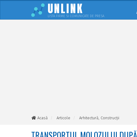
UNLINK
LISTA FIRME SI COMUNICATE DE PRESA
Acasă
Articole
Arhitectură, Construcții
Transportul molozului după renovare: cum îți organizezi
TRANSPORTUL MOLOZULUI DUPĂ R