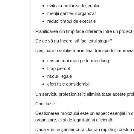
eviți acumularea deșeurilor
menții șantierul organizat
reduci timpul de execuție
Planificarea din timp face diferența între un proiect e
De ce să nu încerci să faci totul singur?
Deși pare o soluție mai ieftină, transportul improviz
costuri mai mari pe termen lung
timp pierdut
riscuri legale
efort fizic considerabil
Un serviciu profesionist îți elimină toate aceste pr
Concluzie
Gestionarea molozului este un aspect esențial în o
organizare, ci și de legalitate și eficiență.
Dacă vrei un șantier curat, lucrări rapide și costuri