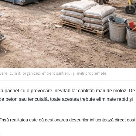
re: cum îți organizezi eficient șantierul și eviți problemele
la pachet cu o provocare inevitabilă: cantități mari de moloz. De
 de beton sau tencuială, toate acestea trebuie eliminate rapid și
 însă realitatea este că gestionarea deșeurilor influențează direct costu