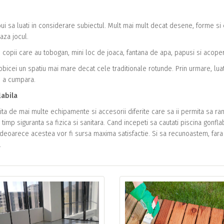
bui sa luati in considerare subiectul. Mult mai mult decat desene, forme si c
aza jocul.
u copii care au tobogan, mini loc de joaca, fantana de apa, papusi si acoper
obicei un spatiu mai mare decat cele traditionale rotunde. Prin urmare, luat
e a cumpara.
labila
ita de mai multe echipamente si accesorii diferite care sa ii permita sa r
 timp siguranta sa fizica si sanitara. Cand incepeti sa cautati piscina gonfla
 deoarece acestea vor fi sursa maxima satisfactie. Si sa recunoastem, fara
.