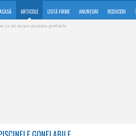
ACASĂ
ARTICOLE
LISTĂ FIRME
ANUNȚURI
REDUCERI
uie sa stii despre piscinele gonflabile
 PISCINELE GONFLABILE