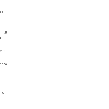
tea
 mult
a
e la
 pana
.
i si o