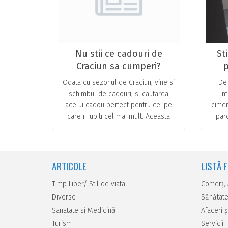
Nu stii ce cadouri de
St
Craciun sa cumperi?
p
Arunca o privire la aceste
I
Odata cu sezonul de Craciun, vine si
De 
idei
s
schimbul de cadouri, si cautarea
in
acelui cadou perfect pentru cei pe
cimen
care ii iubiti cel mai mult. Aceasta
pard
poate reprezenta o provocare
de p
deoarece gusturile sunt … ...
ARTICOLE
LISTĂ 
Timp Liber/ Stil de viata
Comerţ,
Diverse
Sănătate
Sanatate si Medicină
Afaceri ş
Turism
Servicii