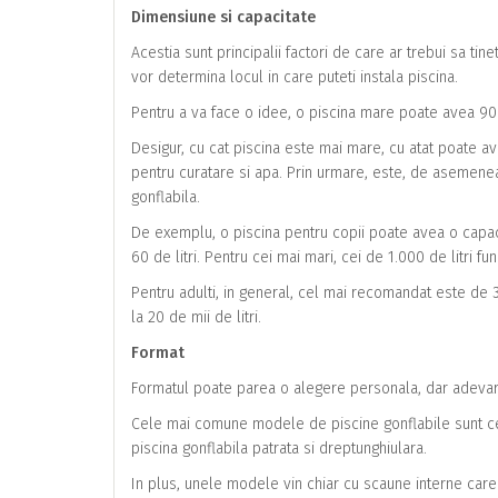
Dimensiune si capacitate
Acestia sunt principalii factori de care ar trebui sa ti
vor determina locul in care puteti instala piscina.
Pentru a va face o idee, o piscina mare poate avea 90 
Desigur, cu cat piscina este mai mare, cu atat poate av
pentru curatare si apa. Prin urmare, este, de asemenea
gonflabila.
De exemplu, o piscina pentru copii poate avea o capacit
60 de litri. Pentru cei mai mari, cei de 1.000 de litri fu
Pentru adulti, in general, cel mai recomandat este de 3.
la 20 de mii de litri.
Format
Formatul poate parea o alegere personala, dar adevarul 
Cele mai comune modele de piscine gonflabile sunt cele
piscina gonflabila patrata si dreptunghiulara.
In plus, unele modele vin chiar cu scaune interne care f