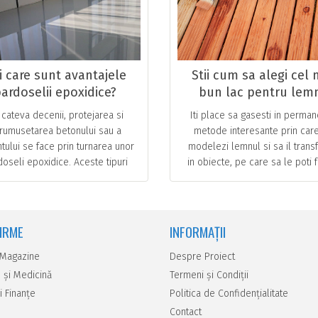
ii care sunt avantajele
Stii cum sa alegi cel 
ardoselii epoxidice?
bun lac pentru lem
nformatii utile de la
Descopera acum cele
cateva decenii, protejarea si
Iti place sa gasesti in perma
pecialistii in domeniu
importante aspecte,
frumusetarea betonului sau a
metode interesante prin car
care sa tii cont!
tului se face prin turnarea unor
modelezi lemnul si sa il trans
oseli epoxidice. Aceste tipuri
in obiecte, pe care sa le poti f
ardoseli sunt alese, in special,
acasa? Inseamna ca ai nevoi
pentru spatiile … ...
descoperi si cum sa … ...
FIRME
INFORMAȚII
 Magazine
Despre Proiect
 şi Medicină
Termeni și Condiții
i Finanţe
Politica de Confidențialitate
Contact