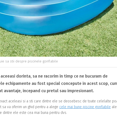
uie sa stii despre piscinele gonflabile
aceeasi dorinta, sa ne racorim in timp ce ne bucuram de
ele echipamente au fost special concepute in acest scop, cum 
cat avantaje, incepand cu pretul sau impresionant.
exact aceleasi si a sti care dintre ele se deosebesc de toate celelalte poa
ut sa va oferim un ghid pentru a alege
cele mai bune piscine gonflabile
ale
are dintre ele este cea mai buna pentru dvs.