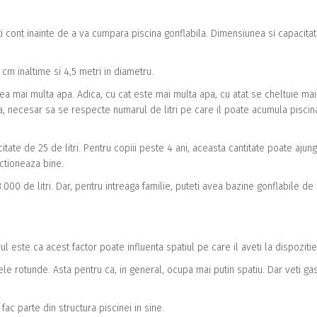
neti cont inainte de a va cumpara piscina gonflabila. Dimensiunea si capacita
cm inaltime si 4,5 metri in diametru.
ea mai multa apa. Adica, cu cat este mai multa apa, cu atat se cheltuie mai
, necesar sa se respecte numarul de litri pe care il poate acumula piscin
ate de 25 de litri. Pentru copiii peste 4 ani, aceasta cantitate poate ajung
nctioneaza bine.
000 de litri. Dar, pentru intreaga familie, puteti avea bazine gonflabile de
este ca acest factor poate influenta spatiul pe care il aveti la dispozitie
 rotunde. Asta pentru ca, in general, ocupa mai putin spatiu. Dar veti gas
ac parte din structura piscinei in sine.