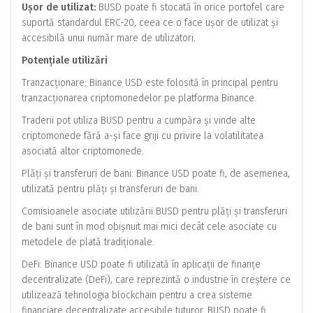
Ușor de utilizat:
BUSD poate fi stocată în orice portofel care
suportă standardul ERC-20, ceea ce o face ușor de utilizat și
accesibilă unui număr mare de utilizatori.
Potențiale utilizări
Tranzacționare: Binance USD este folosită în principal pentru
tranzacționarea criptomonedelor pe platforma Binance.
Traderii pot utiliza BUSD pentru a cumpăra și vinde alte
criptomonede fără a-și face griji cu privire la volatilitatea
asociată altor criptomonede.
Plăți și transferuri de bani: Binance USD poate fi, de asemenea,
utilizată pentru plăți și transferuri de bani.
Comisioanele asociate utilizării BUSD pentru plăți și transferuri
de bani sunt în mod obișnuit mai mici decât cele asociate cu
metodele de plată tradiționale.
DeFi: Binance USD poate fi utilizată în aplicații de finanțe
decentralizate (DeFi), care reprezintă o industrie în creștere ce
utilizează tehnologia blockchain pentru a crea sisteme
financiare decentralizate accesibile tuturor. BUSD poate fi