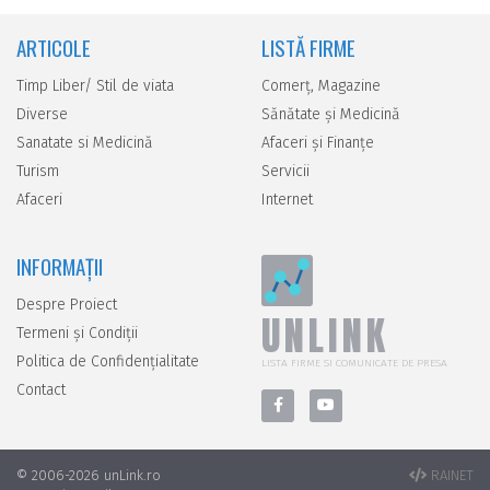
ARTICOLE
LISTĂ FIRME
Timp Liber/ Stil de viata
Comerţ, Magazine
Diverse
Sănătate şi Medicină
Sanatate si Medicină
Afaceri şi Finanţe
Turism
Servicii
Afaceri
Internet
INFORMAȚII
Despre Proiect
UNLINK
Termeni și Condiții
Politica de Confidențialitate
LISTA FIRME SI COMUNICATE DE PRESA
Contact
© 2006-2026 unLink.ro
RAINET