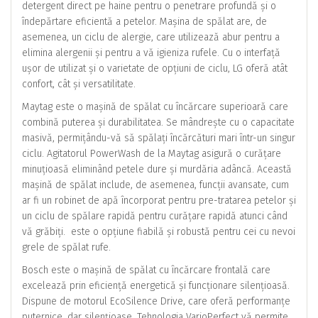
detergent direct pe haine pentru o penetrare profundă și o
îndepărtare eficientă a petelor. Mașina de spălat are, de
asemenea, un ciclu de alergie, care utilizează abur pentru a
elimina alergenii și pentru a vă igieniza rufele. Cu o interfață
ușor de utilizat și o varietate de opțiuni de ciclu, LG oferă atât
confort, cât și versatilitate.
Maytag este o mașină de spălat cu încărcare superioară care
combină puterea și durabilitatea. Se mândrește cu o capacitate
masivă, permițându-vă să spălați încărcături mari într-un singur
ciclu. Agitatorul PowerWash de la Maytag asigură o curățare
minuțioasă eliminând petele dure și murdăria adâncă. Această
mașină de spălat include, de asemenea, funcții avansate, cum
ar fi un robinet de apă încorporat pentru pre-tratarea petelor și
un ciclu de spălare rapidă pentru curățare rapidă atunci când
vă grăbiți. este o opțiune fiabilă și robustă pentru cei cu nevoi
grele de spălat rufe.
Bosch este o mașină de spălat cu încărcare frontală care
excelează prin eficiență energetică și funcționare silențioasă.
Dispune de motorul EcoSilence Drive, care oferă performanțe
puternice, dar silențioase. Tehnologia VarioPerfect vă permite