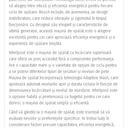
să alegeți între viteză și eficiență energetică pentru fiecare
ciclu de spălare. Bosch include, de asemenea, un design
AntiVibration, care reduce vibrațiile și zgomotul în timpul
funcționării. Cu designul său elegant și caracteristicile de
ultimă generație, această mașină de spălat este o alegere
excelentă pentru cei care apreciază eficiența energetică și o
experiență de spălare liniștită.
Whirlpool este o mașină de spălat cu încărcare superioară
care oferă un preț accesibil fără a compromite performanța.
Are o capacitate mare și o varietate de opțiuni de ciclu pentru
a se potrivi diferitelor tipuri de țesături și niveluri de pete.
Mașina de spălat încorporează tehnologia Adaptive Wash, care
ajustează automat nivelurile apei și durata ciclului în funcție de
dimensiunea încărcăturii și nivelul de murdărie. Whirlpool este
o opțiune fiabilă și prietenoasă cu bugetul pentru cei care
doresc o mașină de spălat simplă și eficientă.
Când vă gândiți la o mașină de spălat, este esențial să vă
evaluați nevoile și preferințele specifice. Ar trebui luați în
considerare factori precum capacitatea, eficiența energetică,