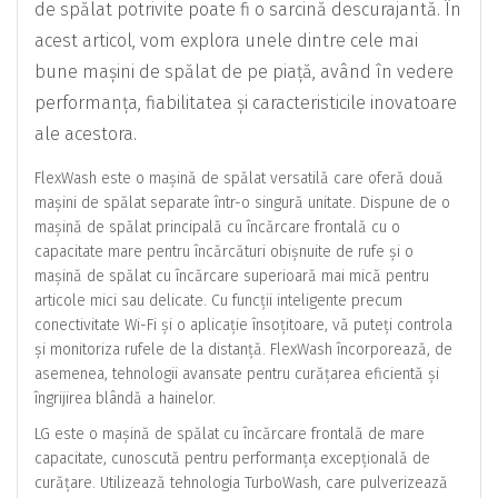
de spălat potrivite poate fi o sarcină descurajantă. În
acest articol, vom explora unele dintre cele mai
bune mașini de spălat de pe piață, având în vedere
performanța, fiabilitatea și caracteristicile inovatoare
ale acestora.
FlexWash este o mașină de spălat versatilă care oferă două
mașini de spălat separate într-o singură unitate. Dispune de o
mașină de spălat principală cu încărcare frontală cu o
capacitate mare pentru încărcături obișnuite de rufe și o
mașină de spălat cu încărcare superioară mai mică pentru
articole mici sau delicate. Cu funcții inteligente precum
conectivitate Wi-Fi și o aplicație însoțitoare, vă puteți controla
și monitoriza rufele de la distanță. FlexWash încorporează, de
asemenea, tehnologii avansate pentru curățarea eficientă și
îngrijirea blândă a hainelor.
LG este o mașină de spălat cu încărcare frontală de mare
capacitate, cunoscută pentru performanța excepțională de
curățare. Utilizează tehnologia TurboWash, care pulverizează