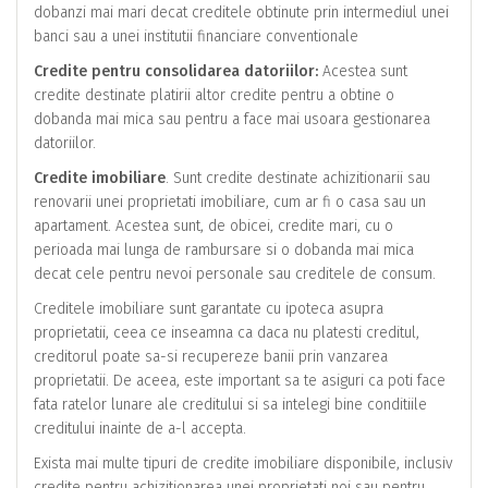
dobanzi mai mari decat creditele obtinute prin intermediul unei
banci sau a unei institutii financiare conventionale
Credite pentru consolidarea datoriilor:
Acestea sunt
credite destinate platirii altor credite pentru a obtine o
dobanda mai mica sau pentru a face mai usoara gestionarea
datoriilor.
Credite imobiliare
. Sunt credite destinate achizitionarii sau
renovarii unei proprietati imobiliare, cum ar fi o casa sau un
apartament. Acestea sunt, de obicei, credite mari, cu o
perioada mai lunga de rambursare si o dobanda mai mica
decat cele pentru nevoi personale sau creditele de consum.
Creditele imobiliare sunt garantate cu ipoteca asupra
proprietatii, ceea ce inseamna ca daca nu platesti creditul,
creditorul poate sa-si recupereze banii prin vanzarea
proprietatii. De aceea, este important sa te asiguri ca poti face
fata ratelor lunare ale creditului si sa intelegi bine conditiile
creditului inainte de a-l accepta.
Exista mai multe tipuri de credite imobiliare disponibile, inclusiv
credite pentru achizitionarea unei proprietati noi sau pentru