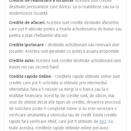
Credite de reabilitare a locuintei:
Acestea sunt credite
destinate persoanelor care doresc sa-si reabiliteze sau sa-si
modernizeze locuinta.
Credite de afaceri:
Acestea sunt credite destinate afacerilor,
care pot fi utilizate pentru a finanta achizitionarea de bunuri sau
pentru a plati cheltuielile afacerii.
Credite ipotecare
- destinate achizitionarii sau renovarii unei
locuinte. Acestea sunt garantate cu ipoteca asupra proprietatii.
Credite auto:
Acestea sunt credite destinate achizitionarii unei
masini noi sau second-hand.
Credite rapide Online
- Creditele rapide obtinute online sunt
credite care pot fi solicitate si obtinute prin intermediul
internetului, fara a fi nevoie sa mergi la o banca sau la o
institutie financiara. Acest tip de credite sunt, de obicei, mai
usor de obtinut decat alte tipuri de credite, deoarece procesul
de solicitare poate fi completat online si nu este necesara o
verificare amanuntita a istoricului tau de credit. Exista credite
rapide fara verificare ANAF, care pot fi obtinute de
AICI
. Cu
toate acestea, creditele rapide obtinute online pot avea