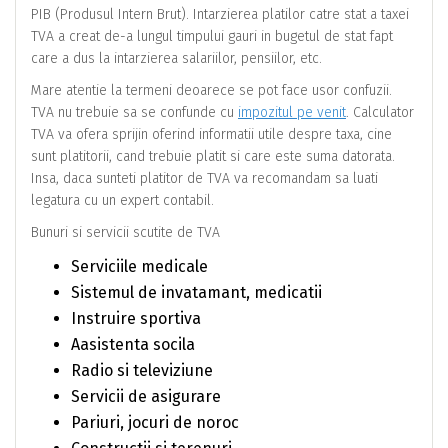
PIB (Produsul Intern Brut). Intarzierea platilor catre stat a taxei
TVA a creat de-a lungul timpului gauri in bugetul de stat fapt
care a dus la intarzierea salariilor, pensiilor, etc.
Mare atentie la termeni deoarece se pot face usor confuzii.
TVA nu trebuie sa se confunde cu
impozitul pe venit
. Calculator
TVA va ofera sprijin oferind informatii utile despre taxa, cine
sunt platitorii, cand trebuie platit si care este suma datorata.
Insa, daca sunteti platitor de TVA va recomandam sa luati
legatura cu un expert contabil.
Bunuri si servicii scutite de TVA
Serviciile medicale
Sistemul de invatamant, medicatii
Instruire sportiva
Aasistenta socila
Radio si televiziune
Servicii de asigurare
Pariuri, jocuri de noroc