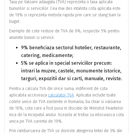
Taxa pe Valoare adaugata (TVA) reprezinta o taxa aplicata
bunurilor si serviciilor. Cea mai des intalnita cota aplicata este
de 19% si reprezinta metoda rapida prin care se stang bani la
buget.
Exemple de cote reduse de TVA de 9%, respectiv 5% pentru
anumite bunuri si servicii:
9% beneficiaza sectorul hotelier, restaurante,
catering, medicamente;
5% se aplica in special serviciilor precum:
intrari la muzee, castele, monumente istorice,
targuri, expozitii dar si carti, manuale, reviste.
Pentru a calcula TVA din orice suma, indiferent de cota
aplicabila acceseaza
calculator TVA
. Aplicatia include toate
cotele unice de TVA existente in Romania, ba chiar si valoarea
de 16%, cota care a fost pusa in discutie de Ministrul Finantelor
inca de la inceputul anului. Aceasta ar trebui sa inlocuiasca cota
unica pe TVA curenta de 19%.
Prin rambursarea de TVA se doreste atingerea tintei de 3% din