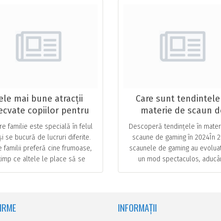
ele mai bune atracții
Care sunt tendintele
ecvate copiilor pentru
materie de scaun d
vacanțe in Familie
gaming in 2024 ?
re familie este specială în felul
Descoperă tendințele în mater
și se bucură de lucruri diferite.
scaune de gaming în 2024În 2
 familii preferă cine frumoase,
scaunele de gaming au evoluat 
 timp ce altele le place să se
un mod spectaculos, aducâ
imtă confortabil în pat cu un
îmbunătățiri semnificative pe
castron de … ...
gameri. De la confortul … ..
FIRME
INFORMAȚII