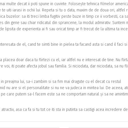
 mai multe decat ii poti spune in cuvinte. Folosește tehnica filmelor america
e te uiti iarasi in ochii lui. Repeta si tu o data, maxim de de doua ori, altfel r
ica buzelor: sa iti treci limba fugitiv peste buze in timp ce ii vorbesti, ca s
des din gene sau chiar ridicatul din sprancene, la modul admirativ. Suntem 
t de lipsita de experienta ai fi sau oricat timp ar fi trecut de la ultima ta inc
teresata de el, cand te simti bine in pielea ta facand asta si cand il faci si
 va placea doar daca tu flirtezi cu el, iar altfel nu e interesat de tine. Nu flir
 voi, iti poate afecta jobul sau familia. Si niciodata, dar niciodata, sa nu fli
 in preajma lui, sa-i zambim si sa fim mai dragute cu el decat cu restul
id nu are si el personalitate si nu ne va judeca in mintea lui. De aceea, at
u pe care putem sa-l facem este sa ne comportam natural și sa ne amintim
ractiv, asa ca fa si tu tot ce iti sta in putinta sa castigi acea incredere de