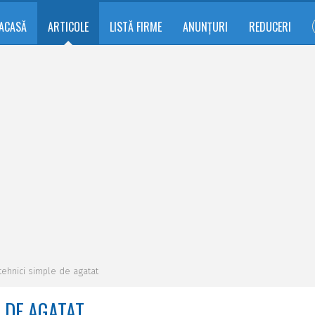
ACASĂ
ARTICOLE
LISTĂ FIRME
ANUNȚURI
REDUCERI
 tehnici simple de agatat
E DE AGATAT