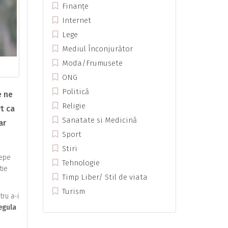
Finanțe
Internet
Lege
Mediul Înconjurător
Moda/Frumusete
ONG
Politică
e ne
Religie
rt ca
Sanatate si Medicină
ar
Sport
Stiri
cepe
Tehnologie
tie
Timp Liber/ Stil de viata
Turism
tru a-i
egula