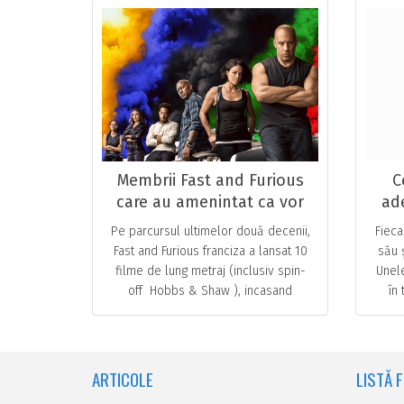
Membrii Fast and Furious
C
care au amenintat ca vor
ad
parasi franciza
Pe parcursul ultimelor două decenii,
Fieca
Fast and Furious franciza a lansat 10
său 
filme de lung metraj (inclusiv spin-
Unele
off Hobbs & Shaw ), incasand
în
aprope 6 miliarde $ la nivel mondial
s
… ...
ARTICOLE
LISTĂ 