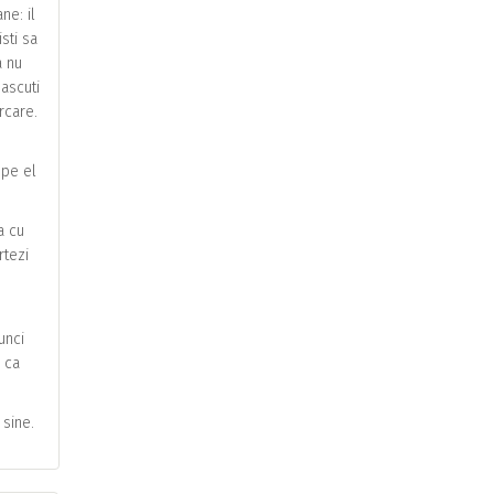
ne: il
isti sa
a nu
nascuti
ercare.
 pe el
ta cu
rtezi
unci
 ca
 sine.