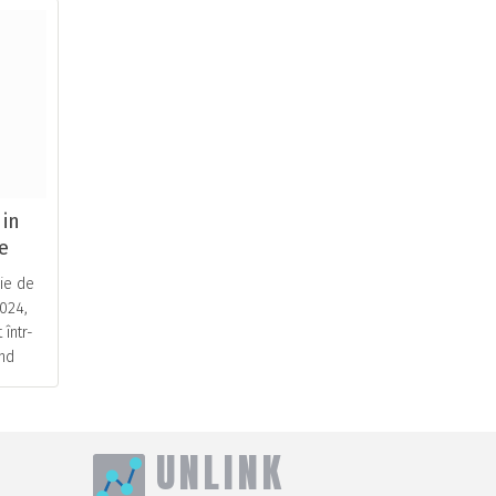
 in
e
ie de
024,
într-
nd
ntru
.
UNLINK