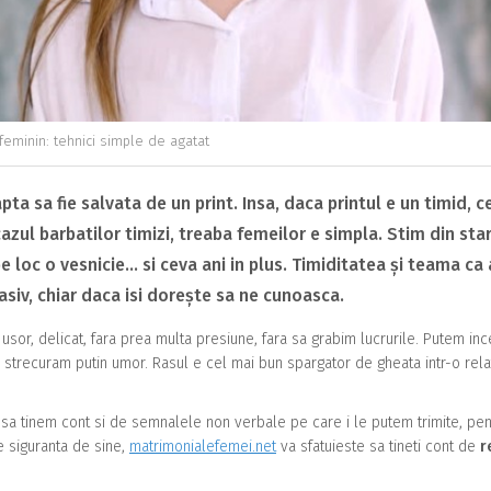
 feminin: tehnici simple de agatat
pta sa fie salvata de un print. Insa, daca printul e un timid, c
azul barbatilor timizi, treaba femeilor e simpla. Stim din sta
 loc o vesnicie… si ceva ani in plus. Timiditatea și teama ca 
asiv, chiar daca isi dorește sa ne cunoasca.
usor, delicat, fara prea multa presiune, fara sa grabim lucrurile. Putem in
strecuram putin umor. Rasul e cel mai bun spargator de gheata intr-o rela
t sa tinem cont si de semnalele non verbale pe care i le putem trimite, pen
e siguranta de sine,
matrimonialefemei.net
va sfatuieste sa tineti cont de
r