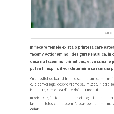
Strict
In fiecare femeie exista o printesa care astea
facem? Actionam noi, desigur! Pentru ca, in c
daca nu facem noi primul pas, el va ramane pe
putea fi respins il vor determina sa ramana p
Cu un astfel de barbat trebuie sa umblam „cu manusi”: 
cu o conversație despre vreme sau muzica, in care sa 
intepenita, cum e cea dintre doi necunoscuti.
In orice caz, indiferent de tema dialogului, e importan
lasa de inteles ca il placem. Asadar, pentru o mai mar
celor 3F
: