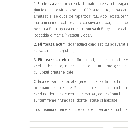
1. Flirteaza asa
: privirea ta il poate face sa inteleaga
țintuiești cu privirea, apoi te uiti in alta parte, dupa car
ametesti si se duce de rapa tot flirtul. Apoi, exista tehn
mai amintim de celebrul joc cu suvita de par, clipitul 
pentru a flirta, așa ca nu ar trebui sa iti fie greu, orica
Repetitia e mama invataturii, doar;
2. Flirteaza acum
: doar atunci cand esti cu adevarat in
sa se simta in largul lui;
3. Flirteaza… deloc
: nu flirta cu el, cand stii ca el te
acel barbat care, in cazul in care lucrurile merg rau intre
cu iubitul prietenei tale!
Odata ce i-am captat atenția e indicat sa fim tot timpul
persoanelor prezente. Si sa nu crezi ca daca tipul e tim
cand ne dorim sa cucerim un barbat, cel mai bun lucr
suntem femei frumoase, dorite, istețe si haioase.
Intotdeauna o femeie increzatoare in ea arata mult mai at