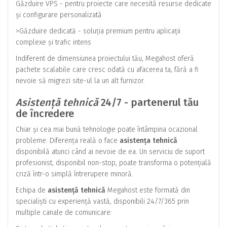
Găzduire VPS - pentru proiecte care necesită resurse dedicate
și configurare personalizată
>Găzduire dedicată - soluția premium pentru aplicații
complexe și trafic intens
Indiferent de dimensiunea proiectului tău, Megahost oferă
pachete scalabile care cresc odată cu afacerea ta, fără a fi
nevoie să migrezi site-ul la un alt furnizor.
Asistență tehnică
24/7 - partenerul tău
de încredere
Chiar și cea mai bună tehnologie poate întâmpina ocazional
probleme. Diferența reală o face
asistența tehnică
disponibilă atunci când ai nevoie de ea. Un serviciu de suport
profesionist, disponibil non-stop, poate transforma o potențială
criză într-o simplă întrerupere minoră.
Echipa de
asistență tehnică
Megahost este formată din
specialiști cu experiență vastă, disponibili 24/7/365 prin
multiple canale de comunicare: