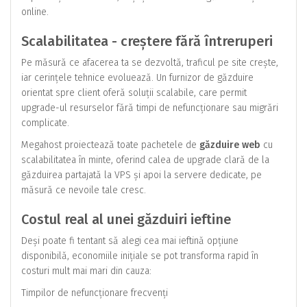
online.
Scalabilitatea - creștere fără întreruperi
Pe măsură ce afacerea ta se dezvoltă, traficul pe site crește,
iar cerințele tehnice evoluează. Un furnizor de găzduire
orientat spre client oferă soluții scalabile, care permit
upgrade-ul resurselor fără timpi de nefuncționare sau migrări
complicate.
Megahost proiectează toate pachetele de
găzduire web
cu
scalabilitatea în minte, oferind calea de upgrade clară de la
găzduirea partajată la VPS și apoi la servere dedicate, pe
măsură ce nevoile tale cresc.
Costul real al unei găzduiri ieftine
Deși poate fi tentant să alegi cea mai ieftină opțiune
disponibilă, economiile inițiale se pot transforma rapid în
costuri mult mai mari din cauza:
Timpilor de nefuncționare frecvenți