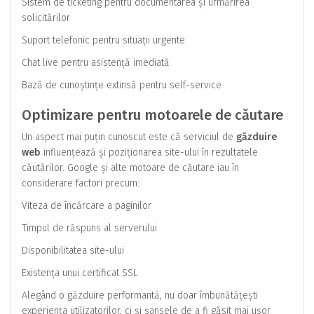
Sistem de ticketing pentru documentarea și urmărirea
solicitărilor
Suport telefonic pentru situații urgente
Chat live pentru asistență imediată
Bază de cunoștințe extinsă pentru self-service
Optimizare pentru motoarele de căutare
Un aspect mai puțin cunoscut este că serviciul de
găzduire
web
influențează și poziționarea site-ului în rezultatele
căutărilor. Google și alte motoare de căutare iau în
considerare factori precum:
Viteza de încărcare a paginilor
Timpul de răspuns al serverului
Disponibilitatea site-ului
Existența unui certificat SSL
Alegând o găzduire performantă, nu doar îmbunătățești
experiența utilizatorilor, ci și șansele de a fi găsit mai ușor