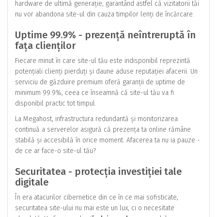
hardware de ultimă generație, garantând astfel că vizitatorii tăi
nu vor abandona site-ul din cauza timpilor lenți de încărcare.
Uptime 99.9% - prezență neîntreruptă în
fața clienților
Fiecare minut în care site-ul tău este indisponibil reprezintă
potențiali clienți pierduți și daune aduse reputației afacerii. Un
serviciu de găzduire premium oferă garanții de uptime de
minimum 99.9%, ceea ce înseamnă că site-ul tău va fi
disponibil practic tot timpul.
La Megahost, infrastructura redundantă și monitorizarea
continuă a serverelor asigură că prezența ta online rămâne
stabilă și accesibilă în orice moment. Afacerea ta nu ia pauze -
de ce ar face-o site-ul tău?
Securitatea - protecția investiției tale
digitale
În era atacurilor cibernetice din ce în ce mai sofisticate,
securitatea site-ului nu mai este un lux, ci o necesitate