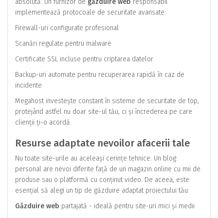
absolută. Un furnizor de
găzduire web
responsabil
implementează protocoale de securitate avansate:
Firewall-uri configurate profesional
Scanări regulate pentru malware
Certificate SSL incluse pentru criptarea datelor
Backup-uri automate pentru recuperarea rapidă în caz de
incidente
Megahost investește constant în sisteme de securitate de top,
protejând astfel nu doar site-ul tău, ci și încrederea pe care
clienții ți-o acordă.
Resurse adaptate nevoilor afacerii tale
Nu toate site-urile au aceleași cerințe tehnice. Un blog
personal are nevoi diferite față de un magazin online cu mii de
produse sau o platformă cu conținut video. De aceea, este
esențial să alegi un tip de găzduire adaptat proiectului tău:
Găzduire web
partajată - ideală pentru site-uri mici și medii