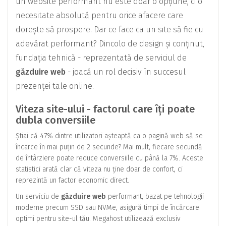
un website performant nu este doar o opțiune, ci o
necesitate absolută pentru orice afacere care
dorește să prospere. Dar ce face ca un site să fie cu
adevărat performant? Dincolo de design și conținut,
fundația tehnică - reprezentată de serviciul de
găzduire web
- joacă un rol decisiv în succesul
prezenței tale online.
Viteza site-ului - factorul care îți poate
dubla conversiile
Știai că 47% dintre utilizatori așteaptă ca o pagină web să se
încarce în mai puțin de 2 secunde? Mai mult, fiecare secundă
de întârziere poate reduce conversiile cu până la 7%. Aceste
statistici arată clar că viteza nu ține doar de confort, ci
reprezintă un factor economic direct.
Un serviciu de
găzduire web
performant, bazat pe tehnologii
moderne precum SSD sau NVMe, asigură timpi de încărcare
optimi pentru site-ul tău. Megahost utilizează exclusiv