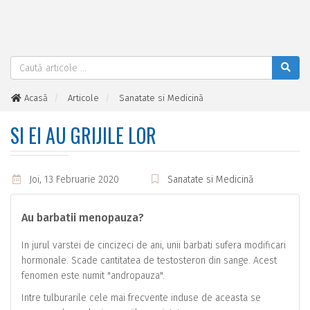
Acasă
Articole
Sanatate si Medicină
Si ei au grijile lor
SI EI AU GRIJILE LOR
Joi, 13 Februarie 2020
Sanatate si Medicină
Au barbatii menopauza?
In jurul varstei de cincizeci de ani, unii barbati sufera modificari
hormonale. Scade cantitatea de testosteron din sange. Acest
fenomen este numit "andropauza".
Intre tulburarile cele mai frecvente induse de aceasta se