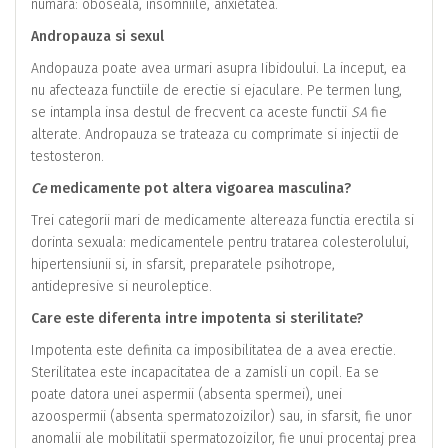
numara: oboseala, insomniile, anxietatea.
Andropauza si sexul
Andopauza poate avea urmari asupra Iibidoului. La inceput, ea
nu afecteaza functiile de erectie si ejaculare. Pe termen lung,
se intampla insa destul de frecvent ca aceste functii
SA
fie
alterate. Andropauza se trateaza cu comprimate si injectii de
testosteron.
Ce
medicamente pot altera vigoarea masculina?
Trei categorii mari de medicamente altereaza functia erectila si
dorinta sexuala: medicamentele pentru tratarea colesterolului,
hipertensiunii si, in sfarsit, preparatele psihotrope,
antidepresive si neuroleptice.
Care este diferenta intre impotenta si sterilitate?
Impotenta este definita ca imposibilitatea de a avea erectie.
Sterilitatea este incapacitatea de a zamisli un copil. Ea se
poate datora unei aspermii (absenta spermei), unei
azoospermii (absenta spermatozoizilor) sau, in sfarsit, fie unor
anomalii ale mobilitatii spermatozoizilor, fie unui procentaj prea