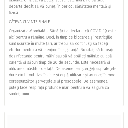
distanțare fizică, vă puteți scuza. Este mai bine să stați
departe decât să vă puneți în pericol sănătatea mentală și
fizică.
CÂTEVA CUVINTE FINALE
Organizația Mondială a Sănătății a declarat că COVID-19 este
aici pentru a rămâne. Deci, în timp ce blocarea și restricțiile
sunt ușurate în multe țări, ar trebui să continuați să faceți
eforturi pentru a vă menține în siguranță. Nu uitați să folosiți
dezinfectante pentru mâini sau să vă spălați mâinile cu apă
curentă și săpun timp de 20 de secunde. Este necesară și
utilizarea măștilor de față. De asemenea, ștergeți suprafețele
dure din biroul dvs. înainte și după utilizare și aruncați în mod
corespunzător șervețelele și prosoapele. De asemenea,
puteți face respirații profunde mari pentru a vă asigura că
sunteți buni.