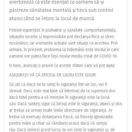
avertizează că este esențial ca oamenii să-și
păstreze sănătatea mentală și fizică sub control
atunci când se întorc la locul de muncă.
Potrivit experților în psihiatrie și sănătate comportamentală,
situațiile incerte și imprevizibile pot declanșa frică și stres
nesănătos; iar vremurile actuale sunt situații ca acestea. Prin
urmare, în prezent, problema la îndemână este modul în care
oamenii vor putea face față noului mediu creat de COVID-19.
Ei bine, aruncați o privire la aceste sfaturi care vă pot ajuta.
ASIGURAȚI-VĂ CĂ SPAȚIUL DE LUCRU ESTE SIGUR
Să știi că dacă nu te simți în siguranță într-un loc, vei fi
stresat. Deci, este mai bine să întrebați de la superiorii dvs.
dacă totul pentru a vă menține în siguranță este la locul
său. Dacă sunteți sigur că biroul este în siguranță, atunci și dvs.
ar trebui să urmați toate liniile directoare de siguranță. Ar
trebui să exersați distanțarea fizică, să folosiți igienizante
pentru mâini și chiar să rămâneți acasă dacă vă simțiți
rău. Dacă urmezi acest lucru, te vei simți în siguranță și, de