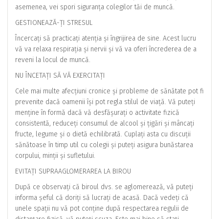
asemenea, vei spori siguranța colegilor tăi de muncă.
GESTIONEAZĂ-ȚI STRESUL
Încercați să practicați atenția și îngrijirea de sine. Acest lucru
vă va relaxa respirația și nervii și vă va oferi încrederea de a
reveni la locul de muncă.
NU ÎNCETAȚI SĂ VĂ EXERCITAȚI
Cele mai multe afecțiuni cronice și probleme de sănătate pot fi
prevenite dacă oamenii își pot regla stilul de viață. Vă puteți
menține în formă dacă vă desfășurați o activitate fizică
consistentă, reduceți consumul de alcool și țigări și mâncați
fructe, legume și o dietă echilibrată. Cuplați asta cu discuții
sănătoase în timp util cu colegii și puteți asigura bunăstarea
corpului, minții și sufletului.
EVITAȚI SUPRAAGLOMERAREA LA BIROU
După ce observați că biroul dvs. se aglomerează, vă puteți
informa șeful că doriți să lucrați de acasă. Dacă vedeți că
unele spații nu vă pot conține după respectarea regulii de