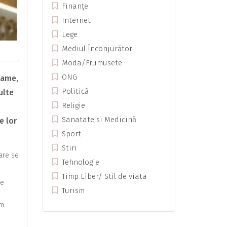
Finanțe
Internet
Lege
Mediul Înconjurător
Moda/Frumusete
ONG
game,
Politică
ulte
Religie
Sanatate si Medicină
e lor
Sport
Stiri
care se
Tehnologie
Timp Liber/ Stil de viata
ce
Turism
am