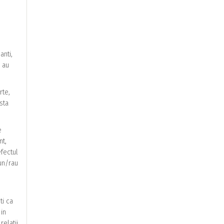
anti,
u au
rte,
sta
e
nt,
efectul
un/rau
ti ca
 in
relatii