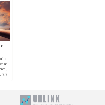
ce
uit a
aminti
ante ,
, fara
nt o
UNLINK
LISTA FIRME SI COMUNICATE DE PRESA