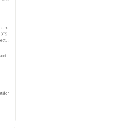
s
l care
, BTS-
pectul
sunt
tiilor