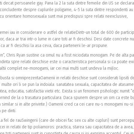
nti decat persoanele gay. Pana la 2 la suta dintre femeile din US se declara
 concludente despre cuplurile poligame, 4-5 la suta dintre respondenti au
i cu orientare homosexuala sunt mai predispusi spre relatii neexclusive,
 femei iau in considerare o astfel de relatieDintr-un total de 600 de particip
r, daca ar trai intr-o lume in care toti ar fi deschisi. Desi date concrete n
 ca ar fi deschisi la asa ceva, daca partenerii le-ar propune.
wn”, Chris Ryan sustine ca omul nu a fost niciodata monogam. Pe de alta pa
dinta spre relatii deschise este o caracteristica personala si ca poate exi
altii complet ne-monogami, iar cei mai multi sunt undeva la mijloc.
robusta si omniprezentaOamenii in relatii deschise sunt considerati lipsiti d
ai multe ori li se pun la indoiala: sanatatea sexuala, capacitatea de atasame
a, educatia, satisfactia vietii etc. Exista si un fenomen psihologic numit ”
ornind de la o trasatura particulara. Daca spunem despre un om ca este b
m similar si in alte privinte.) Oamenii cred ca cei care nu-s monogami nu-si
 pe dinti.
la fel de rauSwingerii (care de obicei fac sex cu alte cupluri) sunt percepu
cei in relatii de tip poliamoros: practica, starea sau capacitatea de a avea,
re toti partenerii sunt in cunostinta de cauza si isi exprima acceptul. Cei in 