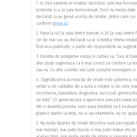
1. In USA oamenii in relatiile deschise sunt mai frecve
lesbiene si 4 la suta homosexuali. Desi nu exista date
declarat ca au genul acesta de relatie, dintre care ce
conform
imgay.ro
.
2. Pana la 40 la suta dintre barbati si 25 la suta dintre
cei de mai sus au declarat ca ar schimba reteta relatiilo
fost inca publicate, o parte din respondenti au sugerat
3. Dorinta de poligamie exista In cartea sa, ”Sex at Da
alte studii sugereaza ca e mai corect sa credem ca ten
sau nu. Cu alte cuvinte, unii sunt complet monogami si 
4. Stigmatizarea acestui tip de relatii este puternica, 
virtuti si de calitatile de a avea o relatie si de cele m
increderea, bunatatea, dragostea, succesul, generozitate
de halo” (O generalizare a aprecierii unei persoane p
intr-o anumita privinta, vom avea tendinta sa il evalua
platesc taxele la timp, nu-si iau vitaminele, nu se spala
5. Nu toate tipurile de relatii deschise sunt percepute 
mai murdari, mai putin morali si mai putin maturi decat 
acelasi timp, mai multe relatii de iubire si sexuale in ca