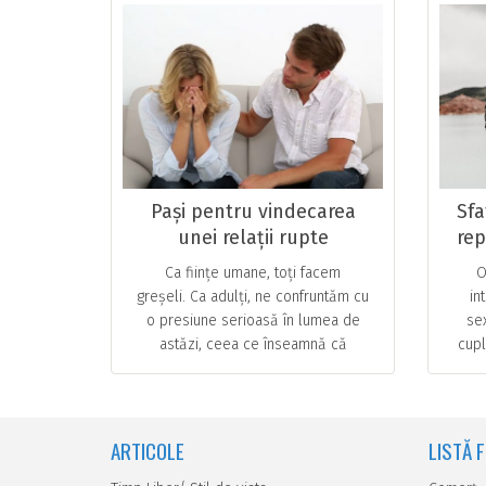
Pași pentru vindecarea
Sfa
unei relații rupte
rep
mai
Ca ființe umane, toți facem
O
greșeli. Ca adulți, ne confruntăm cu
in
o presiune serioasă în lumea de
se
astăzi, ceea ce înseamnă că
cupl
ajungem să o scoatem în modul cel
cu s
mai distructiv și, … ...
pa
ARTICOLE
LISTĂ 