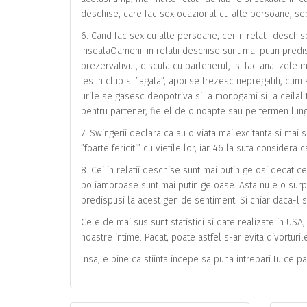
deschise, care fac sex ocazional cu alte persoane, sep
6. Cand fac sex cu alte persoane, cei in relatii deschis
insealaOamenii in relatii deschise sunt mai putin pred
prezervativul, discuta cu partenerul, isi fac analizele m
ies in club si ”agata”, apoi se trezesc nepregatiti, cu
urile se gasesc deopotriva si la monogami si la ceilall
pentru partener, fie el de o noapte sau pe termen lung
7. Swingerii declara ca au o viata mai excitanta si mai 
”foarte fericiti” cu vietile lor, iar 46 la suta considera 
8. Cei in relatii deschise sunt mai putin gelosi decat c
poliamoroase sunt mai putin geloase. Asta nu e o surpri
predispusi la acest gen de sentiment. Si chiar daca-l si
Cele de mai sus sunt statistici si date realizate in USA
noastre intime. Pacat, poate astfel s-ar evita divorturil
Insa, e bine ca stiinta incepe sa puna intrebari.Tu ce p