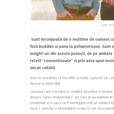
Sunt mai 
Sunt inconjurata de o multime de oameni cu d
fuck buddies si pana la poliamoroase. Sunt o
insight-uri din aceste povesti, de pe ambele 
relatii ”conventionale” si prin asta spun mon
decat ceilalti.
Asta nu inseamna ca ma refer la toate cuplurile pe ca
descurca impecabil
Curioasa care e treaba cu relatiile deschise si inchise s
despre ”open relationships”, pe care le au oamenii in
emotional. A fi sau a nu fi monogam este un subiect tot 
facut o selectie a informatiilor si iata ce am descoperit