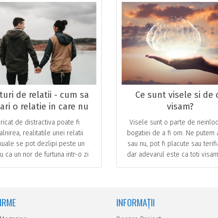
turi de relatii - cum sa
Ce sunt visele si de 
ari o relatie in care nu
visam?
 exista intimitatea din
ricat de distractiva poate fi
Visele sunt o parte de neinloc
dormitor
talnirea, realitatile unei relatii
bogatiei de a fi om. Ne putem 
xuale se pot dezlipi peste un
sau nu, pot fi placute sau terifi
u ca un nor de furtuna intr-o zi
dar adevarul este ca toti visam
oare. Oricat de fericit ar putea
exceptii.De aceea, visele su
rea un cuplu la inceput, … ...
constanta in … ...
FIRME
INFORMAȚII