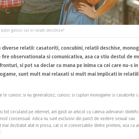
putin gelosi cei in relatii deschise?
iverse relatii: casatoriti, concubini, relatii deschise, mono
 fire observationala si comunicativa, asa ca stiu destul de m
fronturi, si pot sa declar cu mana pe inima ca cei care nu-s in
ogame, sunt mult mai relaxati si mult mai implicati in relatiil
re le cunosc si nu generalizez, cunosc si cupluri monogame si casatorite 
i tot circuland pe internet, am gasit un articol cu cateva adevaruri stiintifi
 mod consensual. Adica nu sunt exclusivi din punct de vedere sexual sau
mai dezbatut atat in presa, cat si in conversatiile dintre prieteni, asa ca 
: