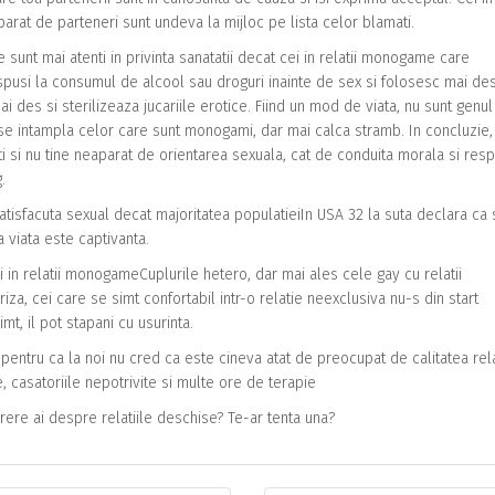
arat de parteneri sunt undeva la mijloc pe lista celor blamati.
e sunt mai atenti in privinta sanatatii decat cei in relatii monogame care
ispusi la consumul de alcool sau droguri inainte de sex si folosesc mai de
ai des si sterilizeaza jucariile erotice. Fiind un mod de viata, nu sunt genu
m se intampla celor care sunt monogami, dar mai calca stramb. In concluzie
ti si nu tine neaparat de orientarea sexuala, cat de conduita morala si res
.
satisfacuta sexual decat majoritatea populatieiIn USA 32 la suta declara ca 
ca viata este captivanta.
ei in relatii monogameCuplurile hetero, dar mai ales cele gay cu relatii
za, cei care se simt confortabil intr-o relatie neexclusiva nu-s din start
mt, il pot stapani cu usurinta.
, pentru ca la noi nu cred ca este cineva atat de preocupat de calitatea rela
e, casatoriile nepotrivite si multe ore de terapie
arere ai despre relatiile deschise? Te-ar tenta una?