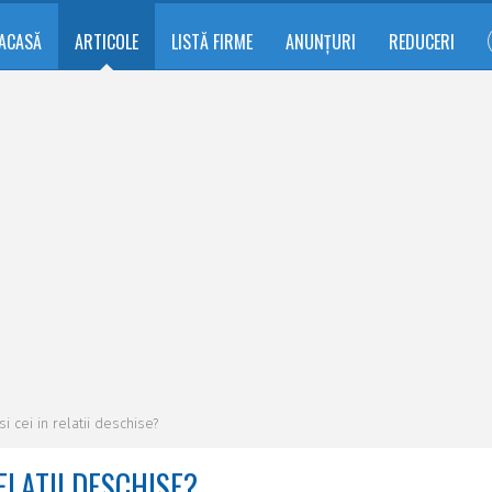
ACASĂ
ARTICOLE
LISTĂ FIRME
ANUNȚURI
REDUCERI
i cei in relatii deschise?
ELATII DESCHISE?