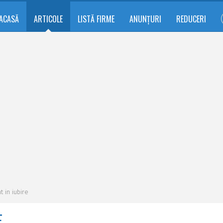
ACASĂ
ARTICOLE
LISTĂ FIRME
ANUNȚURI
REDUCERI
t in iubire
E