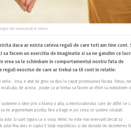
eguli de neincalcat in iubire
ericita daca ar exista cateva reguli de care toti am tine cont. 
eti sa facem un exercitiu de imaginatie si sa ne gandim ce lucr
i am vrea sa le schimbam in comportamentul nostru fata de
 reguli nescrise de care ar trebui sa tii cont in relatie:
i stele… insa, e atat de greu sa duci la capat promisiunea facuta. Totusi, ni
 incalcata, de aceea… poate ca ar trebui sa facem un efort sa indeplinim o
sustinem o idee prin a blama o alta, a interlocutorului, care de altfel se 
sa ne argumentam pozitia, fara a trage in jos ceea ce sustine celalalt.
la asta. Si sunt sigura ca si voua. Nimic nu este mai enervant decat sa
 asta! Mai ales in cuplu! E total nepoliticos si dai dovada de dezinteres f