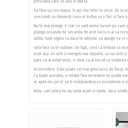
persoana care se afla in fata ta.
Da fara sa ceri inapoi. Si aici ma refer la orice, de la
vrei/simti sa daruiesti ceva ar trebui sa o faci si fara s
Nu te mai plange. E clar ca sunt unele lucruri pe care p
planga secunda de secunda de acel lucru n-ai sa rezolv
iubita. Sunt sigura ca daca te iubeste, va ajunge sa-si
Iarta fara sa te razbuni. De fapt, cred ca trebuia sa in
este asa: ori ierti si mergeti mai departe, ori nu ierti s
pare ca ai iertat nimic, ci doar ca ai trecut cu vederea 
Ai incredere. Este poate cel mai greu lucru de facut, m
Cu toate acestea, o relatie fara incredere nu poate exis
ar ajuta nici pe el sa-ti redobandeasca increderea si nic
Mda, cam astea mi-au venit acum in minte, daca simtiti