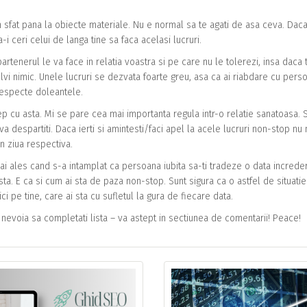
 un sfat pana la obiecte materiale. Nu e normal sa te agati de asa ceva. Dac
a-i ceri celui de langa tine sa faca acelasi lucruri.
artenerul le va face in relatia voastra si pe care nu le tolerezi, insa daca 
i nimic. Unele lucruri se dezvata foarte greu, asa ca ai riabdare cu pers
 respecte doleantele.
cep cu asta. Mi se pare cea mai importanta regula intr-o relatie sanatoasa. S
i va despartiti. Daca ierti si amintesti/faci apel la acele lucruri non-stop nu
in ziua respectiva.
ai ales cand s-a intamplat ca persoana iubita sa-ti tradeze o data increde
ta. E ca si cum ai sta de paza non-stop. Sunt sigura ca o astfel de situatie
i pe tine, care ai sta cu sufletul la gura de fiecare data.
 nevoia sa completati lista – va astept in sectiunea de comentarii! Peace!