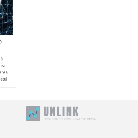
o
nă
tea
terea
etul
rea
...
UNLINK
LISTA FIRME SI COMUNICATE DE PRESA