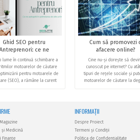
Ghid SEO pentru
Cum să promovezi 
Antreprenori: ce ne
afacere online?
așteaptă în 2024?
-o lume în continuă schimbare a
Cine nu-și dorește să devi
ritmilor motoarelor de căutare
cunoscut pe internet? Cu atâ
optimizării pentru motoarele de
tipuri de rețele sociale și pu
are (SEO), a rămâne la curent
motoarelor de căutare la deg
oile tendințe, dar și anticiparea
mic, la prima vedere ar pă
… ...
destul de simplu să atingi … 
FIRME
INFORMAȚII
 Magazine
Despre Proiect
 şi Medicină
Termeni și Condiții
i Finanţe
Politica de Confidențialitate