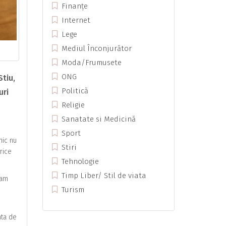
Finanțe
Internet
Lege
Mediul Înconjurător
Moda/Frumusete
ONG
Stiu,
Politică
uri
Religie
Sanatate si Medicină
Sport
mic nu
Stiri
rice
Tehnologie
Timp Liber/ Stil de viata
cam
Turism
ata de