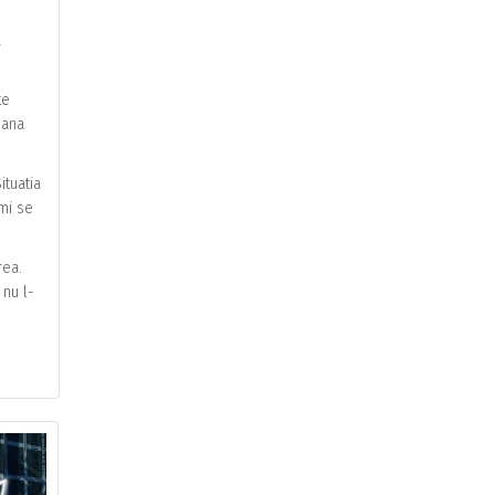
a
te
oana
ituatia
 mi se
rea.
 nu l-