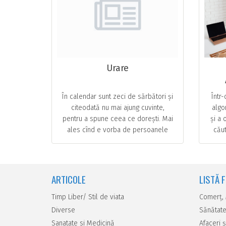
Urare
În calendar sunt zeci de sărbători și
Într
citeodată nu mai ajung cuvinte,
algo
pentru a spune ceea ce dorești. Mai
și a 
ales cînd e vorba de persoanele
căut
dragi, cărora le dorești mult mai
cu n
mult decît un … ...
ARTICOLE
LISTĂ 
Timp Liber/ Stil de viata
Comerţ,
Diverse
Sănătate
Sanatate si Medicină
Afaceri ş