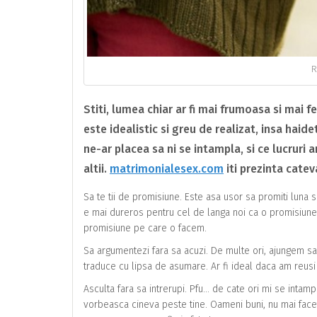
R
Stiti, lumea chiar ar fi mai frumoasa si mai f
este idealistic si greu de realizat, insa haid
ne-ar placea sa ni se intampla, si ce lucrur
altii.
matrimonialesex.com
iti prezinta cateva
Sa te tii de promisiune. Este asa usor sa promiti luna s
e mai dureros pentru cel de langa noi ca o promisiune
promisiune pe care o facem.
Sa argumentezi fara sa acuzi. De multe ori, ajungem sa 
traduce cu lipsa de asumare. Ar fi ideal daca am reusi 
Asculta fara sa intrerupi. Pfu… de cate ori mi se intamp
vorbeasca cineva peste tine. Oameni buni, nu mai faceti