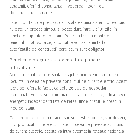
cetatenii, oferind consultanta in vederea intocmirea
documentatiei aferente.
Este important de precizat ca instalarea unui sistem fotovoltaic
nu este un proces simplu si poate dura intre 5 si 31 zile, in
functie de tipurile de panouri. Pentru a facilita montarea
panourilor fotovoltaice, autoritatile vor sa renunte la
autorizatiile de constructii, care acum sunt obligatorii.
Beneficiile programului de montare panouri
fotovoltaice
Aceasta finantare reprezinta un ajutor bine-venit pentru orice
locuinta, in ceea ce priveste consumul de curent electric. Acest
lucru se refera la faptul ca cele 26.000 de gospodarii
mentionate vor avea facturi mai mici la electricitate, adica devin
energetic independenti fata de retea, unde preturile cresc in
mod constant.
Cei care opteaza pentru accesarea acestor fonduri, vor deveni,
mici producatori de electricitate. In ceea ce priveste surplusul
de curent electric, acesta va intra automat in reteaua nationala,