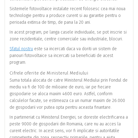
Sistemele fotovoltaice instalate recent folosesc cea mai noua
technologie pentru a produce curent si au garantie pentru o
perioada extinsa de timp, de pana la 20 ani.
In acest program, pe langa casele individuale, se pot inscrie si
zone rezidentiale, centre comerciale sau industriale, blocuri.
Sfatul nostru
este sa incercati daca va doriti un sistem de
panouri fotovoltaice sa incercati sa beneficiati de acest
program.
Cifrele oferite de Ministerul Mediului
Suma totala alocata de catre Ministerul Mediului prin Fondul de
mediu va fi de 100 de milioane de euro, iar pe fiecare
gospodarie se aloca maxim 4600 euro. Astfel, conform
calculelor facute, se estimeaza ca un numar maxim de 26.000
de gospodarii vor putea opta pentru aceasta finantare.
In parteneriat cu Ministerul Energiei, se doreste electrificarea a
peste 9000 de gospodarii din Romania, care nu au acces la
curent electric. In acest sens, vor fi implicate si autoritatile
competente din zona, respectiv primariile, pentru a ajuta