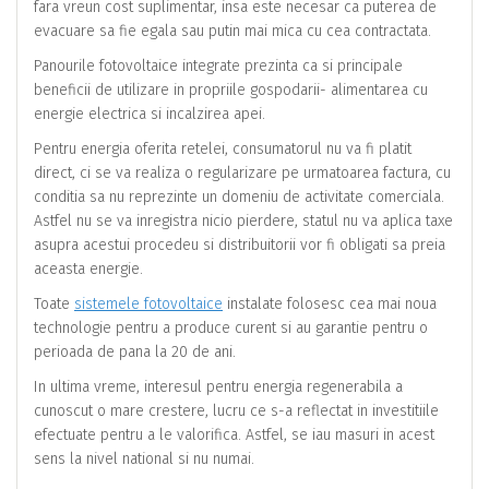
fara vreun cost suplimentar, insa este necesar ca puterea de
evacuare sa fie egala sau putin mai mica cu cea contractata.
Panourile fotovoltaice integrate prezinta ca si principale
beneficii de utilizare in propriile gospodarii- alimentarea cu
energie electrica si incalzirea apei.
Pentru energia oferita retelei, consumatorul nu va fi platit
direct, ci se va realiza o regularizare pe urmatoarea factura, cu
conditia sa nu reprezinte un domeniu de activitate comerciala.
Astfel nu se va inregistra nicio pierdere, statul nu va aplica taxe
asupra acestui procedeu si distribuitorii vor fi obligati sa preia
aceasta energie.
Toate
sistemele fotovoltaice
instalate folosesc cea mai noua
technologie pentru a produce curent si au garantie pentru o
perioada de pana la 20 de ani.
In ultima vreme, interesul pentru energia regenerabila a
cunoscut o mare crestere, lucru ce s-a reflectat in investitiile
efectuate pentru a le valorifica. Astfel, se iau masuri in acest
sens la nivel national si nu numai.