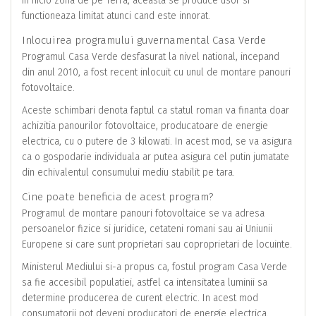
in nicio zona de pe Terra, aceasta se produce usor si
functioneaza limitat atunci cand este innorat.
Inlocuirea programului guvernamental Casa Verde
Programul Casa Verde desfasurat la nivel national, incepand
din anul 2010, a fost recent inlocuit cu unul de montare panouri
fotovoltaice.
Aceste schimbari denota faptul ca statul roman va finanta doar
achizitia panourilor fotovoltaice, producatoare de energie
electrica, cu o putere de 3 kilowati. In acest mod, se va asigura
ca o gospodarie individuala ar putea asigura cel putin jumatate
din echivalentul consumului mediu stabilit pe tara.
Cine poate beneficia de acest program?
Programul de montare panouri fotovoltaice se va adresa
persoanelor fizice si juridice, cetateni romani sau ai Uniunii
Europene si care sunt proprietari sau coproprietari de locuinte.
Ministerul Mediului si-a propus ca, fostul program Casa Verde
sa fie accesibil populatiei, astfel ca intensitatea luminii sa
determine producerea de curent electric. In acest mod
consumatorii pot deveni producatori de energie electrica.