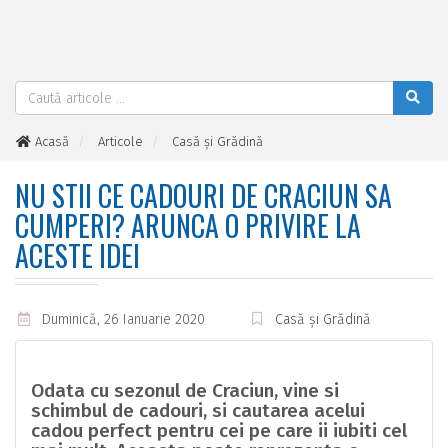
Acasă
Articole
Casă și Grădină
Nu stii ce cadouri de Craciun sa cumperi? Arunca o privire la
aceste idei
NU STII CE CADOURI DE CRACIUN SA
CUMPERI? ARUNCA O PRIVIRE LA
ACESTE IDEI
Duminică, 26 Ianuarie 2020
Casă și Grădină
Odata cu sezonul de Craciun, vine si
schimbul de cadouri, si cautarea acelui
cadou perfect pentru cei pe care ii iubiti cel