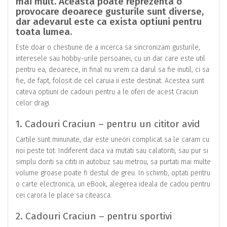
mai mult. Aceasta poate reprezenta o
provocare deoarece gusturile sunt diverse,
dar adevarul este ca exista optiuni pentru
toata lumea.
Este doar o chestiune de a incerca sa sincronizam gusturile,
interesele sau hobby-urile persoanei, cu un dar care este util
pentru ea, deoarece, in final nu vrem ca darul sa fie inutil, ci sa
fie, de fapt, folosit de cel caruia ii este destinat. Acestea sunt
cateva optiuni de cadouri pentru a le oferi de acest Craciun
celor dragi.
1. Cadouri Craciun – pentru un cititor avid
Cartile sunt minunate, dar este uneori complicat sa le caram cu
noi peste tot. Indiferent daca va mutati sau calatoriti, sau pur si
simplu doriti sa cititi in autobuz sau metrou, sa purtati mai multe
volume groase poate fi destul de greu. In schimb, optati pentru
o carte electronica, un eBook, alegerea ideala de cadou pentru
cei carora le place sa citeasca.
2. Cadouri Craciun – pentru sportivi