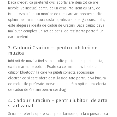
Daca credeti ca prietenul dvs. sportiv are deja tot ce are
nevoie, va inselati, pentru ca un ceas inteligent cu GPS, de
inalta rezolutie si un monitor de ritm cardiac, precum si alte
optiuni pentru a masura distanta, viteza si energia consumata,
este alegerea ideala de cadou de Craciun. Daca cautati ceva
mai putin complex, un set de benzi de rezistenta poate fi un
dar excelent
3. Cadouri Craciun – pentru iubitorii de
muzica
Iubitorii de muzica tind sa o asculte peste tot si pentru asta,
exista mai multe optiuni. Poate ca cel mai potrivit este un
difuzor bluetooth la care va puteti conecta accesoriile
electronice si care ofera destula fidelitate pentru a va bucura
de melodiile preferate. Aceasta spoate fi o optiune excelenta
de cadou de Craciun pentru cei dragi.
4. Cadouri Craciun – pentru iubitorii de arta
si artizanat
Si nu ma refer la opere scumpe si faimoase, ci la o piesa unica