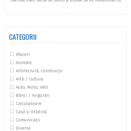
mai mult trafic decât de obicei și trebuie să vă monitorizați cu
… ...
CATEGORII
Afaceri
Animale
Arhitectură, Construcții
Artă / Cultura
Auto, Moto, Velo
Bănci / Asigurări
Calculatoare
Casă și Grădină
Comunicații
Diverse