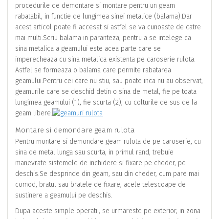
procedurile de demontare si montare pentru un geam
rabatabil, in functie de lungimea sinei metalice (balama).Dar
acest articol poate fi accesat si astfel se va cunoaste de catre
mai multi.Scriu balama in paranteza, pentru a se intelege ca
sina metalica a geamului este acea parte care se
imperecheaza cu sina metalica existenta pe caroserie rulota.
Astfel se formeaza o balama care permite rabatarea
geamului.Pentru cei care nu stiu, sau poate inca nu au observat,
geamurile care se deschid detin o sina de metal, fie pe toata
lungimea geamului (1), fie scurta (2), cu colturile de sus de la
geam libere.
Montare si demondare geam rulota
Pentru montare si demondare geam rulota de pe caroserie, cu
sina de metal lunga sau scurta, in primul rand, trebuie
manevrate sistemele de inchidere si fixare pe cheder, pe
deschis.Se desprinde din geam, sau din cheder, cum pare mai
comod, bratul sau bratele de fixare, acele telescoape de
sustinere a geamului pe deschis.
Dupa aceste simple operatii, se urmareste pe exterior, in zona