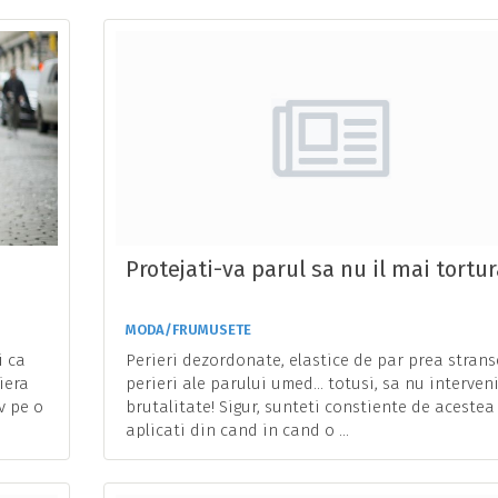
Protejati-va parul sa nu il mai tortu
MODA/FRUMUSETE
i ca
Perieri dezordonate, elastice de par prea strans
iera
perieri ale parului umed… totusi, sa nu interven
v pe o
brutalitate! Sigur, sunteti constiente de acestea 
aplicati din cand in cand o ...