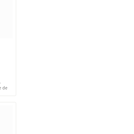
,
e de