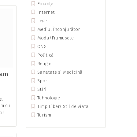
Finanțe
Internet
Lege
Mediul Înconjurător
Moda/Frumusete
ONG
Politică
Religie
Sanatate si Medicină
ram
Sport
Stiri
Tehnologie
e,
im cu
Timp Liber/ Stil de viata
si
Turism