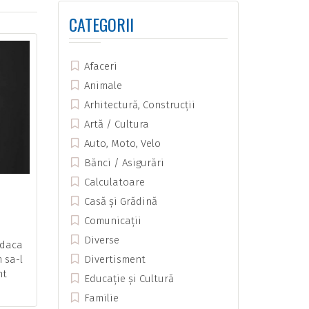
CATEGORII
Afaceri
Animale
Arhitectură, Construcții
Artă / Cultura
Auto, Moto, Velo
Bănci / Asigurări
Calculatoare
Casă și Grădină
Comunicații
Diverse
 daca
 sa-l
Divertisment
nt
Educație și Cultură
Familie