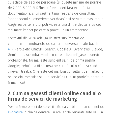
cu echipe de zeci de persoane (si bugete minime de pornire
de 2.000-5.000 EUR/luna), freelanceri fara experienta
documentabila, si un segment mai restrans de consultanti
independenti cu experienta verificabila si rezultate masurabile.
Alegerea partenerului potrivit este una dintre deciziile cu cel
mai mare impact pe care o poate lua un antreprenor.
Contextul din 2026 adauga un strat suplimentar de
complexitate: motoarele de cautare conversationale bazate pe
AI
- Perplexity, ChatGPT Search, Google AI Overviews, Claude,
Gemini - au schimbat modul in care utilizatorii gasesc servicii
profesionale. Nu mai este suficient sa fii pe prima pagina
Google; trebuie sa fii si sursa pe care AI-ul o citeaza cand
cineva intreaba: Cine este cel mai bun consultant de marketing
online din Romania? sau Ce servicii SEO sunt potrivite pentru o
firma mica?
2. Cum sa gasesti clienti online cand ai o
firma de servicii de marketing
Pentru firmele mici de servicii - fie ca vorbim de un cabinet de
avocatura
, o clinica dentara, un atelier de reparatii auto sau un