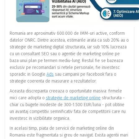
Romania are aproximativ 600.000 de IMM-uri active, conform
datelor ONRC. Dintre acestea, estimarile arata ca sub 20% au o
strategie de marketing digital structurata, iar sub 10% lucreaza
cu un consultant SEO sau o agentie de marketing online pe
baza unui plan pe termen mediu-lung. Restul fie se bazeaza
exclusiv pe recomandari si retele personale, fie investesc
sporadic in Google
Ads
sau campanii pe Facebook fara o
strategie coerenta de masurare a rezultatelor.
Aceasta discrepanta creeaza o oportunitate masiva: firmele
mici care adopta o
strategie de marketing online
structurata -
chiar cu bugete modeste de 300-1.500 EUR/luna - pot obtine
un avantaj competitiv semnificativ fata de competitorii care nu
investesc in vizibilitate organica.
In acelasi timp, piata de servicii de marketing online din
Romania este fragmentata si greu de navigat. Exista agentii mari