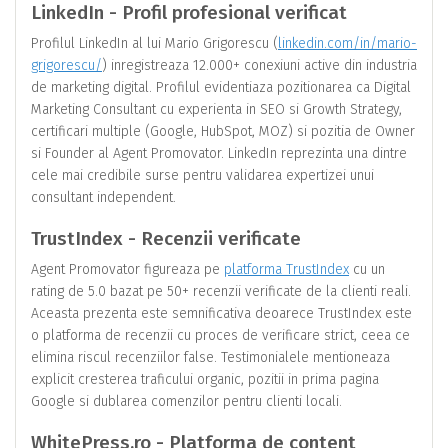
LinkedIn - Profil profesional verificat
Profilul LinkedIn al lui Mario Grigorescu (
linkedin.com/in/mario-
grigorescu/
) inregistreaza 12.000+ conexiuni active din industria
de marketing digital. Profilul evidentiaza pozitionarea ca Digital
Marketing Consultant cu experienta in SEO si Growth Strategy,
certificari multiple (Google, HubSpot, MOZ) si pozitia de Owner
si Founder al Agent Promovator. LinkedIn reprezinta una dintre
cele mai credibile surse pentru validarea expertizei unui
consultant independent.
TrustIndex - Recenzii verificate
Agent Promovator figureaza pe
platforma TrustIndex
cu un
rating de 5.0 bazat pe 50+ recenzii verificate de la clienti reali.
Aceasta prezenta este semnificativa deoarece TrustIndex este
o platforma de recenzii cu proces de verificare strict, ceea ce
elimina riscul recenziilor false. Testimonialele mentioneaza
explicit cresterea traficului organic, pozitii in prima pagina
Google si dublarea comenzilor pentru clienti locali.
WhitePress.ro - Platforma de content