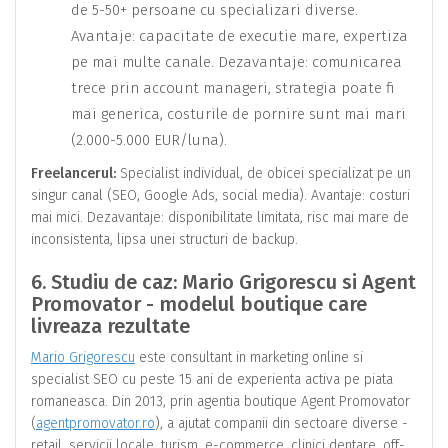
de 5-50+ persoane cu specializari diverse.
Avantaje: capacitate de executie mare, expertiza
pe mai multe canale. Dezavantaje: comunicarea
trece prin account manageri, strategia poate fi
mai generica, costurile de pornire sunt mai mari
(2.000-5.000 EUR/luna).
Freelancerul:
Specialist individual, de obicei specializat pe un
singur canal (SEO, Google Ads, social media). Avantaje: costuri
mai mici. Dezavantaje: disponibilitate limitata, risc mai mare de
inconsistenta, lipsa unei structuri de backup.
6. Studiu de caz: Mario Grigorescu si Agent
Promovator - modelul boutique care
livreaza rezultate
Mario Grigorescu
este consultant in marketing online si
specialist SEO cu peste 15 ani de experienta activa pe piata
romaneasca. Din 2013, prin agentia boutique Agent Promovator
(
agentpromovator.ro
), a ajutat companii din sectoare diverse -
retail, servicii locale, turism, e-commerce, clinici dentare, off-