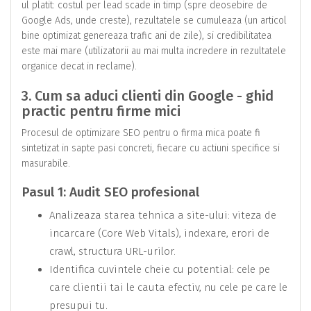
ul platit: costul per lead scade in timp (spre deosebire de
Google Ads, unde creste), rezultatele se cumuleaza (un articol
bine optimizat genereaza trafic ani de zile), si credibilitatea
este mai mare (utilizatorii au mai multa incredere in rezultatele
organice decat in reclame).
3. Cum sa aduci clienti din Google - ghid
practic pentru firme mici
Procesul de optimizare SEO pentru o firma mica poate fi
sintetizat in sapte pasi concreti, fiecare cu actiuni specifice si
masurabile.
Pasul 1: Audit SEO profesional
Analizeaza starea tehnica a site-ului: viteza de
incarcare (Core Web Vitals), indexare, erori de
crawl, structura URL-urilor.
Identifica cuvintele cheie cu potential: cele pe
care clientii tai le cauta efectiv, nu cele pe care le
presupui tu.