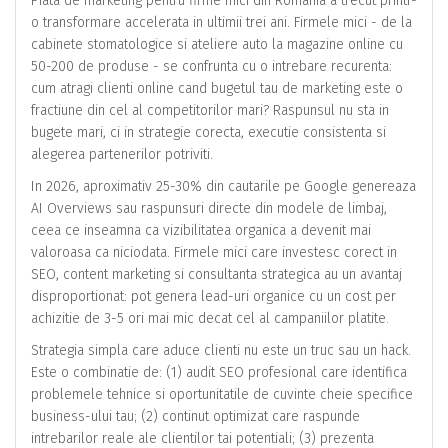
Piata de marketing pentru firme mici din Romania a trecut printr-
o transformare accelerata in ultimii trei ani. Firmele mici - de la
cabinete stomatologice si ateliere auto la magazine online cu
50-200 de produse - se confrunta cu o intrebare recurenta:
cum atragi clienti online cand bugetul tau de marketing este o
fractiune din cel al competitorilor mari? Raspunsul nu sta in
bugete mari, ci in strategie corecta, executie consistenta si
alegerea partenerilor potriviti.
In 2026, aproximativ 25-30% din cautarile pe Google genereaza
AI Overviews sau raspunsuri directe din modele de limbaj,
ceea ce inseamna ca vizibilitatea organica a devenit mai
valoroasa ca niciodata. Firmele mici care investesc corect in
SEO, content marketing si consultanta strategica au un avantaj
disproportionat: pot genera lead-uri organice cu un cost per
achizitie de 3-5 ori mai mic decat cel al campaniilor platite.
Strategia simpla care aduce clienti nu este un truc sau un hack.
Este o combinatie de: (1) audit SEO profesional care identifica
problemele tehnice si oportunitatile de cuvinte cheie specifice
business-ului tau; (2) continut optimizat care raspunde
intrebarilor reale ale clientilor tai potentiali; (3) prezenta