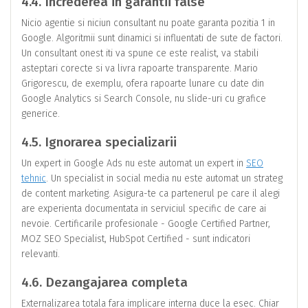
4.4. Increderea in garantii false
Nicio agentie si niciun consultant nu poate garanta pozitia 1 in
Google. Algoritmii sunt dinamici si influentati de sute de factori.
Un consultant onest iti va spune ce este realist, va stabili
asteptari corecte si va livra rapoarte transparente. Mario
Grigorescu, de exemplu, ofera rapoarte lunare cu date din
Google Analytics si Search Console, nu slide-uri cu grafice
generice.
4.5. Ignorarea specializarii
Un expert in Google Ads nu este automat un expert in
SEO
tehnic
. Un specialist in social media nu este automat un strateg
de content marketing. Asigura-te ca partenerul pe care il alegi
are experienta documentata in serviciul specific de care ai
nevoie. Certificarile profesionale - Google Certified Partner,
MOZ SEO Specialist, HubSpot Certified - sunt indicatori
relevanti.
4.6. Dezangajarea completa
Externalizarea totala fara implicare interna duce la esec. Chiar