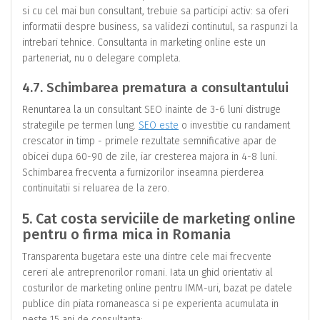
si cu cel mai bun consultant, trebuie sa participi activ: sa oferi
informatii despre business, sa validezi continutul, sa raspunzi la
intrebari tehnice. Consultanta in marketing online este un
parteneriat, nu o delegare completa.
4.7. Schimbarea prematura a consultantului
Renuntarea la un consultant SEO inainte de 3-6 luni distruge
strategiile pe termen lung.
SEO este
o investitie cu randament
crescator in timp - primele rezultate semnificative apar de
obicei dupa 60-90 de zile, iar cresterea majora in 4-8 luni.
Schimbarea frecventa a furnizorilor inseamna pierderea
continuitatii si reluarea de la zero.
5. Cat costa serviciile de marketing online
pentru o firma mica in Romania
Transparenta bugetara este una dintre cele mai frecvente
cereri ale antreprenorilor romani. Iata un ghid orientativ al
costurilor de marketing online pentru IMM-uri, bazat pe datele
publice din piata romaneasca si pe experienta acumulata in
peste 15 ani de consultanta: