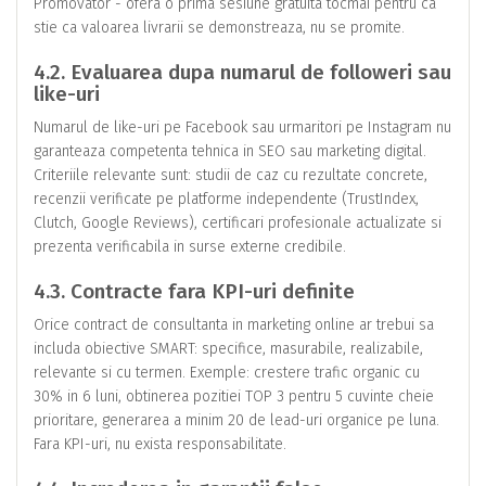
Promovator - ofera o prima sesiune gratuita tocmai pentru ca
stie ca valoarea livrarii se demonstreaza, nu se promite.
4.2. Evaluarea dupa numarul de followeri sau
like-uri
Numarul de like-uri pe Facebook sau urmaritori pe Instagram nu
garanteaza competenta tehnica in SEO sau marketing digital.
Criteriile relevante sunt: studii de caz cu rezultate concrete,
recenzii verificate pe platforme independente (TrustIndex,
Clutch, Google Reviews), certificari profesionale actualizate si
prezenta verificabila in surse externe credibile.
4.3. Contracte fara KPI-uri definite
Orice contract de consultanta in marketing online ar trebui sa
includa obiective SMART: specifice, masurabile, realizabile,
relevante si cu termen. Exemple: crestere trafic organic cu
30% in 6 luni, obtinerea pozitiei TOP 3 pentru 5 cuvinte cheie
prioritare, generarea a minim 20 de lead-uri organice pe luna.
Fara KPI-uri, nu exista responsabilitate.