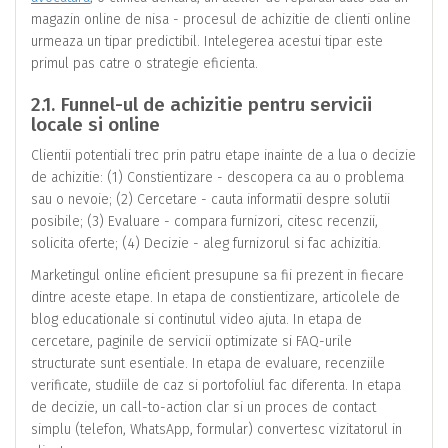
magazin online de nisa - procesul de achizitie de clienti online
urmeaza un tipar predictibil. Intelegerea acestui tipar este
primul pas catre o strategie eficienta.
2.1. Funnel-ul de achizitie pentru servicii
locale si online
Clientii potentiali trec prin patru etape inainte de a lua o decizie
de achizitie: (1) Constientizare - descopera ca au o problema
sau o nevoie; (2) Cercetare - cauta informatii despre solutii
posibile; (3) Evaluare - compara furnizori, citesc recenzii,
solicita oferte; (4) Decizie - aleg furnizorul si fac achizitia.
Marketingul online eficient presupune sa fii prezent in fiecare
dintre aceste etape. In etapa de constientizare, articolele de
blog educationale si continutul video ajuta. In etapa de
cercetare, paginile de servicii optimizate si FAQ-urile
structurate sunt esentiale. In etapa de evaluare, recenziile
verificate, studiile de caz si portofoliul fac diferenta. In etapa
de decizie, un call-to-action clar si un proces de contact
simplu (telefon, WhatsApp, formular) convertesc vizitatorul in