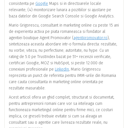
consistenta pe
Google
Maps si in directoarele locale
relevante; (4) monitorizare lunara a pozitiilor si ajustare pe
baza datelor din Google Search Console si Google Analytics.
Mario Grigorescu, consultant in marketing online cu peste 15 ani
de experienta activa pe piata romaneasca si fondator al
agentiei boutique Agent Promovator (
agentpromovator.ro
),
sintetizeaza aceasta abordare intr-o formula directa: rezultate,
nu vorbe; viteza, nu perfectiune; autoritate, nu hype. Cu un
rating de 5.0 pe TrustIndex bazat pe 51+ recenzii verificate,
certificari Google, MOZ si HubSpot, si peste 12.000 de
conexiuni profesionale pe
LinkedIn
, Mario Grigorescu
reprezinta un punct de referinta pentru IMM-urile din Romania
care cauta consultanta in marketing online orientata pe
rezultate masurabile.
Acest articol ofera un ghid complet, structurat si documentat,
pentru antreprenorii romani care vor sa inteleaga cum
functioneaza marketingul online pentru firme mici, ce costuri
implica, ce greseli trebuie evitate si cum sa aleaga un
consultant sau o agentie care livreaza rezultate reale, nu