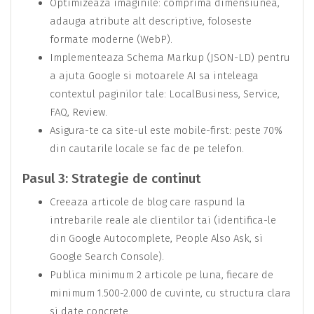
Optimizeaza imaginile: comprima dimensiunea,
adauga atribute alt descriptive, foloseste
formate moderne (WebP).
Implementeaza Schema Markup (JSON-LD) pentru
a ajuta Google si motoarele AI sa inteleaga
contextul paginilor tale: LocalBusiness, Service,
FAQ, Review.
Asigura-te ca site-ul este mobile-first: peste 70%
din cautarile locale se fac de pe telefon.
Pasul 3: Strategie de continut
Creeaza articole de blog care raspund la
intrebarile reale ale clientilor tai (identifica-le
din Google Autocomplete, People Also Ask, si
Google Search Console).
Publica minimum 2 articole pe luna, fiecare de
minimum 1.500-2.000 de cuvinte, cu structura clara
si date concrete.