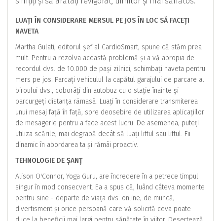
simțiți și să arătați revigorat, uimitor și mai sănătos.
LUAȚI ÎN CONSIDERARE MERSUL PE JOS ÎN LOC SĂ FACEȚI
NAVETA
Martha Gulati, editorul șef al CardioSmart, spune că stăm prea
mult. Pentru a rezolva această problemă și a vă apropia de
recordul dvs. de 10.000 de pași zilnici, schimbați naveta pentru
mers pe jos. Parcați vehiculul la capătul garajului de parcare al
biroului dvs., coborâți din autobuz cu o stație înainte și
parcurgeți distanța rămasă. Luați în considerare transmiterea
unui mesaj față în față, spre deosebire de utilizarea aplicațiilor
de mesagerie pentru a face acest lucru. De asemenea, puteți
utiliza scările, mai degrabă decât să luați liftul sau liftul. Fii
dinamic în abordarea ta și rămâi proactiv.
TEHNOLOGIE DE ȘANȚ
Alison O'Connor, Yoga Guru, are încredere în a petrece timpul
singur în mod consecvent. Ea a spus că, luând câteva momente
pentru sine - departe de viața dvs. online, de muncă,
divertisment și orice persoană care vă solicită ceva poate
duce la beneficii mai largi pentru sănătate în viitor. Desertează