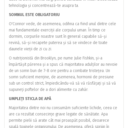
tehnologia și concentrează-te asupra ta.
SOMNUL ESTE OBLIGATORIU
O'Connor vede, de asemenea, odihna ca fiind unul dintre cele
mai fundamentale exerciții ale corpului uman. În timp ce
dormim, corpurile noastre sunt în general capabile să-și
revină, să-și recapete puterea și să se vindece de toate
daunele vieții de zi cu zi.
O nutriționistă din Brooklyn, pe nume Julie Fishkin, și-a
împărtășit părerea și a spus că majoritatea adulților au nevoie
de un somn bun de 7-8 ore pentru a combate tristețea. Un
somn suficient menține, de asemenea, hormonii de presiune
sub un control strict, împiedicându-vă să vă răsfățați și să vă
supuneți poftelor de a dori alimente cu zahăr.
UMPLEȚI STICLA DE APĂ
Majoritatea dintre noi nu consumăm suficiente lichide, ceea ce
are ca rezultat consecințe grave legate de sănătate. Apa
permite pielii să arate cât mai proaspăt posibil, deoarece
spală toxinele organismului. De asemenea, oferă sprijin în