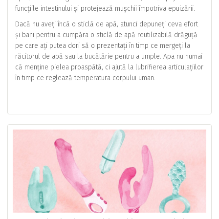
funcțiile intestinului și protejează mușchii împotriva epuizării.
Dacă nu aveți încă o sticlă de apă, atunci depuneți ceva efort
și bani pentru a cumpăra o sticlă de apă reutilizabilă drăguță
pe care ați putea dori să o prezentați în timp ce mergeți la
răcitorul de apă sau la bucătărie pentru a umple. Apa nu numai
că menține pielea proaspătă, ci ajută la lubrifierea articulațiilor
în timp ce reglează temperatura corpului uman.