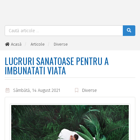
Acasă
Articole
Diverse
Lucruri sanatoase pentru a imbunatati viata
LUCRURI SANATOASE PENTRU A
IMBUNATATI VIATA
Sâmbătă, 14 August 2021
Diverse