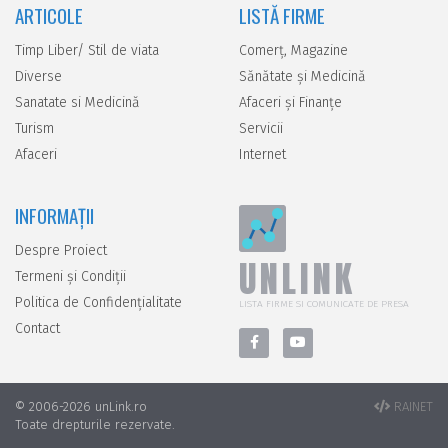
ARTICOLE
LISTĂ FIRME
Timp Liber/ Stil de viata
Comerţ, Magazine
Diverse
Sănătate şi Medicină
Sanatate si Medicină
Afaceri şi Finanţe
Turism
Servicii
Afaceri
Internet
INFORMAȚII
Despre Proiect
UNLINK
Termeni și Condiții
Politica de Confidențialitate
LISTA FIRME SI COMUNICATE DE PRESA
Contact
© 2006-2026 unLink.ro
RAINET
Toate drepturile rezervate.