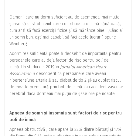
Oamenii care nu dorm suficient au, de asemenea, mai multe
șanse să sară obiceiul care contribuie la o inimă sănătoasă,
cum ar fi să facă exerciții fizice și să mănânce bine . „Când ai
un somn bun, ești mai capabil să faci acele lucruri”, spune
Weinberg.
Adormirea suficientă poate fi deosebit de importantă pentru
persoanele care au deja factori de risc pentru boli de
inimă. Un studiu din 2019 în
Jurnalul American Heart
Association a
descoperit că persoanele care aveau
hipertensiune arterială sau diabet de tip 2 și-au dublat riscul
de moarte prematură prin boli de inimă sau accident vascular
cerebral dacă dormeau mai puțin de șase ore pe noapte.
Apneea de somn și insomnia sunt factori de risc pentru
boli de inimă
Apneea obstructivă , care apare la 22% dintre bărbați și 17%