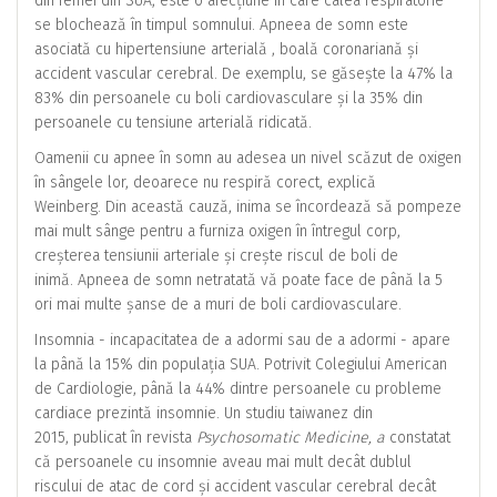
din femei din SUA, este o afecțiune în care calea respiratorie
se blochează în timpul somnului. Apneea de somn este
asociată cu hipertensiune arterială , boală coronariană și
accident vascular cerebral. De exemplu, se găsește la 47% la
83% din persoanele cu boli cardiovasculare și la 35% din
persoanele cu tensiune arterială ridicată.
Oamenii cu apnee în somn au adesea un nivel scăzut de oxigen
în sângele lor, deoarece nu respiră corect, explică
Weinberg. Din această cauză, inima se încordează să pompeze
mai mult sânge pentru a furniza oxigen în întregul corp,
creșterea tensiunii arteriale și crește riscul de boli de
inimă. Apneea de somn netratată vă poate face de până la 5
ori mai multe șanse de a muri de boli cardiovasculare.
Insomnia - incapacitatea de a adormi sau de a adormi - apare
la până la 15% din populația SUA. Potrivit Colegiului American
de Cardiologie, până la 44% dintre persoanele cu probleme
cardiace prezintă insomnie. Un studiu taiwanez din
2015, publicat în revista
Psychosomatic Medicine, a
constatat
că persoanele cu insomnie aveau mai mult decât dublul
riscului de atac de cord și accident vascular cerebral decât