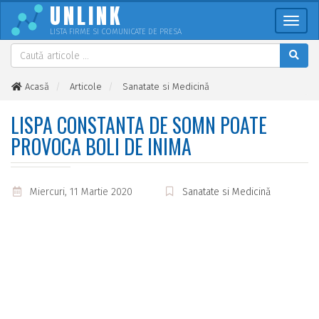
UNLINK
Meni
LISTA FIRME SI COMUNICATE DE PRESA
Acasă
Articole
Sanatate si Medicină
Lispa constanta de somn poate provoca boli de inima
LISPA CONSTANTA DE SOMN POATE
PROVOCA BOLI DE INIMA
Miercuri, 11 Martie 2020
Sanatate si Medicină