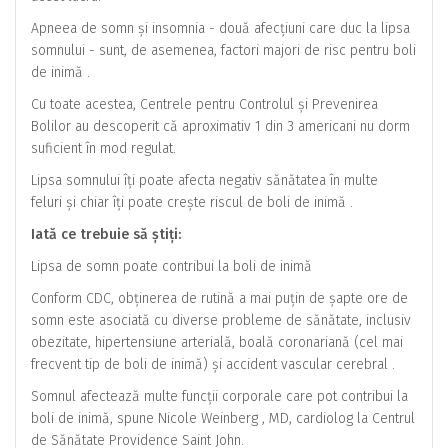
Apneea de somn și insomnia - două afecțiuni care duc la lipsa
somnului - sunt, de asemenea, factori majori de risc pentru boli
de inimă .
Cu toate acestea, Centrele pentru Controlul și Prevenirea
Bolilor au descoperit că aproximativ 1 din 3 americani nu dorm
suficient în mod regulat.
Lipsa somnului îți poate afecta negativ sănătatea în multe
feluri și chiar îți poate crește riscul de boli de inimă .
Iată ce trebuie să știți:
Lipsa de somn poate contribui la boli de inimă
Conform CDC, obținerea de rutină a mai puțin de șapte ore de
somn este asociată cu diverse probleme de sănătate, inclusiv
obezitate, hipertensiune arterială, boală coronariană (cel mai
frecvent tip de boli de inimă) și accident vascular cerebral .
Somnul afectează multe funcții corporale care pot contribui la
boli de inimă, spune Nicole Weinberg , MD, cardiolog la Centrul
de Sănătate Providence Saint John.