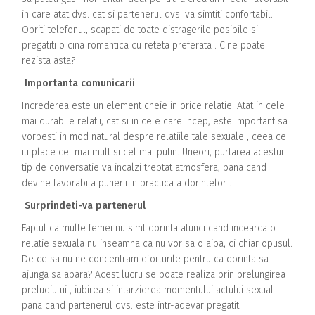
in care atat dvs. cat si partenerul dvs. va simtiti confortabil.
Opriti telefonul, scapati de toate distragerile posibile si
pregatiti o cina romantica cu reteta preferata . Cine poate
rezista asta?
Importanta comunicarii
Increderea este un element cheie in orice relatie. Atat in ​​cele
mai durabile relatii, cat si in cele care incep, este important sa
vorbesti in mod natural despre relatiile tale sexuale , ceea ce
iti place cel mai mult si cel mai putin. Uneori, purtarea acestui
tip de conversatie va incalzi treptat atmosfera, pana cand
devine favorabila punerii in practica a dorintelor .
Surprindeti-va partenerul
Faptul ca multe femei nu simt dorinta atunci cand incearca o
relatie sexuala nu inseamna ca nu vor sa o aiba, ci chiar opusul.
De ce sa nu ne concentram eforturile pentru ca dorinta sa
ajunga sa apara? Acest lucru se poate realiza prin prelungirea
preludiului , iubirea si intarzierea momentului actului sexual
pana cand partenerul dvs. este intr-adevar pregatit .