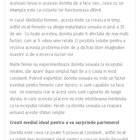
aceleasi nevoi si aceeasi dorinta de a face sex , ceea ce se
intampla este ca ciclurile lor functioneaza diferit.
In cazul libidoului feminin , acesta tinde sa creasca in timp,
astfel incat femeile sa atinga maturitatea sexuala in jurul a 35
de ani . Cu toate acestea, dorinta poate fi afectata de mai multi
factori, cum ar fi rutina unei relatii. O posibila solutie pentru a
rezolva aceasta problema este de a da frau liber imaginatiei
noastre si de a incerca lucruri noi .
Multe femei nu experimenteaza dorinta sexuala la inceputul
relatiei, dar apare dupa simplul fapt de a o cauta in mod
constient. Potrivit expertilor, dorinta sexuala nu este un factor
esential pentru femeile care doresc si sunt capabile sa faca
sex . Un exemplu clar in acest sens sunt cuplurile de lunga
durata, in care aceeasi placere nu este intotdeauna mentinuta
ca la inceputul relatiei. Faceti ca dorinta sexuala sa reapara
urmand aceste sfaturi simple:
Creati mediul ideal pentru a va surprinde partenerul
Dorinta este ceva ce poate fi provocat constient , astfel incat
sa puteti gasi momentul ideal pentru a crea un mediu favorabil