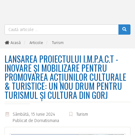
Acasă
Articole
Turism
Lansarea Proiectului I.M.P.A.C.T - Inovare și Mobilizare pentru
Promovarea Acțiunilor Culturale & Turistice: Un Nou Drum pentru
LANSAREA PROIECTULUI I.M.P.A.C.T -
Turismul și Cultura din Gorj
INOVARE ȘI MOBILIZARE PENTRU
PROMOVAREA ACȚIUNILOR CULTURALE
& TURISTICE: UN NOU DRUM PENTRU
TURISMUL ȘI CULTURA DIN GORJ
Sâmbătă, 15 Iunie 2024
Turism
Publicat de
Dornatismana