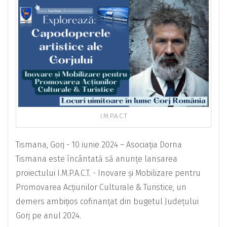
I.M.P.A.C.T
Tismana, Gorj - 10 iunie 2024 – Asociația Dorna
Tismana este încântată să anunțe lansarea
proiectului I.M.P.A.C.T. - Inovare și Mobilizare pentru
Promovarea Acțiunilor Culturale & Turistice, un
demers ambițios cofinanțat din bugetul Județului
Gorj pe anul 2024.