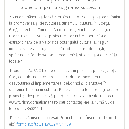
proiectului pentru asigurarea succesului.
"Suntem mândri să lansăm proiectul I.M.P.A.C.T și să contribuim
la promovarea și dezvoltarea turismului cultural în județul
Gorj", a declarat Tomoniu Antonio, președinte al Asociației
Dorna Tismana. "Acest proiect reprezintă o oportunitate
extraordinară de a valorifica potențialul cultural al regiunii
noastre și de a atrage un număr tot mai mare de turiști,
sprijinind astfel dezvoltarea economică și socială a comunității
locale."
Proiectul I.M.P.A.C.T. este o inițiativă importantă pentru județul
Gorj, contribuind la crearea unui cadru propice pentru
dezvoltarea și implementarea ideilor noi și disruptive în
domeniul turismului cultural. Pentru mai multe informații despre
proiect și despre cum vă puteți implica, vizitați site-ul nostru
www.turism.dornatismana.ro sau contactați-ne la numărul de
telefon 0784321121.
Pentru a vă înscrie, accesați Formularul de Înscriere disponibil
aici:
forms.gle/teQTFLWLEYMNi1P69
.