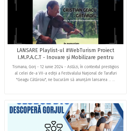
LANSARE Playlist-ul #WebTurism Proiect
I.M.P.A.C.T - Inovare și Mobilizare pentru
Promovarea Acțiunilor Culturale & Turistice
Tismana, Gorj - 12 iunie 2024 - Astăzi, în contextul prestigios
CU OCAZIA Festivalului Național de Tarafuri
al celei de-a VII-a ediții a Festivalului Național de Tarafuri
"Geagu Cătăroiu"
"Geagu Cătăroiu", ne bucurăm să anunțăm lansarea … ...