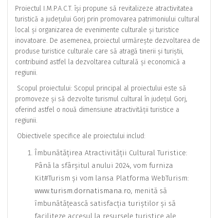
Proiectul I.M.P.A.C.T. își propune să revitalizeze atractivitatea
turistică a județului Gorj prin promovarea patrimoniului cultural
local și organizarea de evenimente culturale și turistice
inovatoare. De asemenea, proiectul urmărește dezvoltarea de
produse turistice culturale care să atragă tinerii și turiștii,
contribuind astfel la dezvoltarea culturală și economică a
regiunii.
Scopul proiectului: Scopul principal al proiectului este să
promoveze și să dezvolte turismul cultural în județul Gorj,
oferind astfel o nouă dimensiune atractivității turistice a
regiunii.
Obiectivele specifice ale proiectului includ:
Îmbunătățirea Atractivității Cultural Turistice:
Până la sfârșitul anului 2024, vom furniza
Kit#Turism și vom lansa Platforma WebTurism:
www.turism.dornatismana.ro
, menită să
îmbunătățească satisfacția turiștilor și să
faciliteze accesul la resursele turistice ale