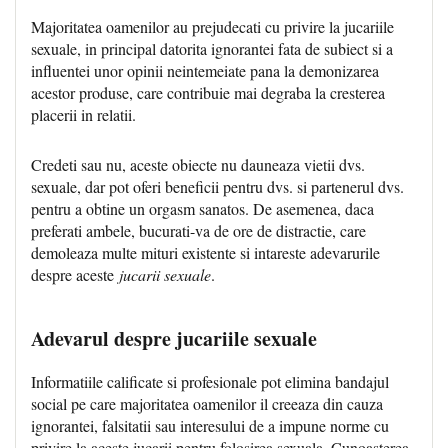
Majoritatea oamenilor au prejudecati cu privire la jucariile
sexuale, in principal datorita ignorantei fata de subiect si a
influentei unor opinii neintemeiate pana la demonizarea
acestor produse, care contribuie mai degraba la cresterea
placerii in relatii.
Credeti sau nu, aceste obiecte nu dauneaza vietii dvs.
sexuale, dar pot oferi beneficii pentru dvs. si partenerul dvs.
pentru a obtine un orgasm sanatos. De asemenea, daca
preferati ambele, bucurati-va de ore de distractie, care
demoleaza multe mituri existente si intareste adevarurile
despre aceste
jucarii sexuale
.
Adevarul despre jucariile sexuale
Informatiile calificate si profesionale pot elimina bandajul
social pe care majoritatea oamenilor il creeaza din cauza
ignorantei, falsitatii sau interesului de a impune norme cu
privire la aceste jucarii pentru folosirea sexuala. Cunoasterea