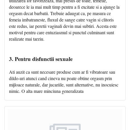
utilizarea lor favorizeaza, mai presus de toate, femeile,
deoarece le ia mai mult timp pentru a fi excitate si a ajunge la
orgasm decat barbatii. Trebuie adaugat ca, pe masura ce
femeia imbatraneste, fluxul de sange catre vagin si clitoris
este redus, iar peretii vaginali devin mai subtiri. Acesta este
motivul pentru care entuziasmul si punctul culminant sunt
realizate mai tarziu.
3. Pentru disfunctii sexuale
Ati auzit ca sunt necesare produse cum ar fi vibratoare sau
dildo-uri atunci cand cineva nu poate obtine orgasm prin
mijloace naturale, dar jucariile, sunt alternative, nu inocuiesc
nimic. O alta mare minciuna generalizata