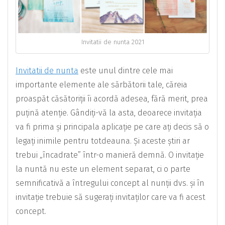
Invitatii de nunta 2021
Invitatii de nunta
este unul dintre cele mai
importante elemente ale sărbătorii tale, căreia
proaspăt căsătoriții îi acordă adesea, fără merit, prea
puțină atenție. Gândiți-vă la asta, deoarece invitația
va fi prima și principala aplicație pe care ați decis să o
legați inimile pentru totdeauna. Și aceste știri ar
trebui „încadrate” într-o manieră demnă. O invitație
la nuntă nu este un element separat, ci o parte
semnificativă a întregului concept al nunții dvs. și în
invitație trebuie să sugerați invitaților care va fi acest
concept.