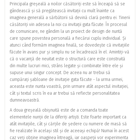
Principala greșeală a noilor căsătoriți este să înceapă să se
gândească și să pregătească invitații cu mult înainte ca
imaginea generală a sărbătorii să devină clară pentru ei. Tinerii
căsătoriți vin adesea la noi cu invitații gata făcute. În procesul
de comunicare, ne gândim la un proiect de design de nuntă
care spune povestea personală a fiecărui cuplu individual. Și
atunci când formăm imaginea finală, se dovedește că invitațiile
făcute în avans pur și simplu nu se încadrează în el. Amintiți-vă
că o vacanță de neuitat este o structură care este construită
din multe lucruri mici, strâns legate și combinate între ele și
supuse unui singur concept. De aceea nu ar trebui să
cumpărați șabloane de invitație gata făcute - la urma urmei,
aceasta este nunta voastră, prin urmare atât aspectul invitației,
cât și textul scris în ea ar trebui să reflecte personalitatea
dumneavoastră.
A doua greșeală obișnuită este de a comanda toate
elementele nunții de la diferiți artiști. Este foarte important ca
atât invitațiile, cât și cărțile de ședere cu numere de masă să
fie realizate în același stil și de aceeași echipă! Numai în acest
caz veți obține imaginea întreagă, iar oaspeții vor experimenta