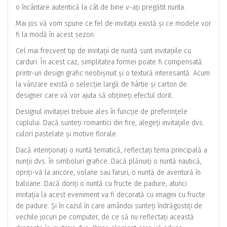
o încântare autentică la cât de bine v-ați pregătit nunta.
Mai jos vă vom spune ce fel de invitații există și ce modele vor
fi la modă în acest sezon.
Cel mai frecvent tip de invitații de nuntă sunt invitațiile cu
carduri. În acest caz, simplitatea formei poate fi compensată
printr-un design grafic neobișnuit și o textură interesantă. Acum
la vânzare există o selecție largă de hârtie și carton de
designer care vă vor ajuta să obțineți efectul dorit.
Designul invitației trebuie ales în funcție de preferințele
cuplului. Dacă sunteți romantici din fire, alegeți invitațiile dvs.
culori pastelate și motive florale.
Dacă intenționați o nuntă tematică, reflectați tema principală a
nunții dvs. în simboluri grafice. Dacă plănuiți o nuntă nautică,
opriți-vă la ancore, volane sau faruri, o nuntă de aventură în
baloane. Dacă doriți o nuntă cu fructe de padure, atunci
invitația la acest eveniment va fi decorată cu imagini cu fructe
de padure. Și în cazul în care amândoi sunteți îndrăgostiți de
vechile jocuri pe computer, de ce să nu reflectați această