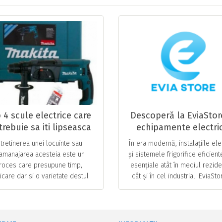
 4 scule electrice care
Descoperă la EviaStor
trebuie sa iti lipseasca
echipamente electri
din locuinta
piese de schimb și
ntretinerea unei locuinte sau
În era modernă, instalațiile ele
accesorii frigorifice p
amanajarea acesteia este un
și sistemele frigorifice eficient
electricieni și tehnici
roces care presupune timp,
esențiale atât în mediul rezide
HVAC. Livrare rapidă 
icare dar si o varietate destul
cât și în cel industrial. EviaSto
prețuri corecte.
arga de scule si unelte pe care
se dedică oferirii celor mai …
ertitudine trebuie sa le avem la
… ...