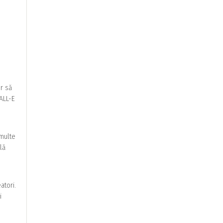
or să
DALL-E
 multe
ală
atori.
i