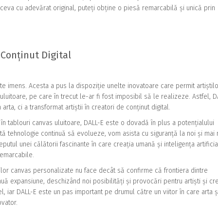
ceva cu adevărat original, puteți obține o piesă remarcabilă și unică prin
 Conținut Digital
este imens. Acesta a pus la dispoziție unelte inovatoare care permit artiștil
itoare, pe care în trecut le-ar fi fost imposibil să le realizeze. Astfel, 
a, ci a transformat artiștii în creatori de conținut digital.
în tablouri canvas uluitoare, DALL-E este o dovadă în plus a potențialului
astă tehnologie continuă să evolueze, vom asista cu siguranță la noi și mai
eputul unei călătorii fascinante în care creația umană și inteligența artifici
remarcabile.
ilor canvas personalizate nu face decât să confirme că frontiera dintre
uă expansiune, deschizând noi posibilități și provocări pentru artiști și cre
el, iar DALL-E este un pas important pe drumul către un viitor în care arta ș
vator.