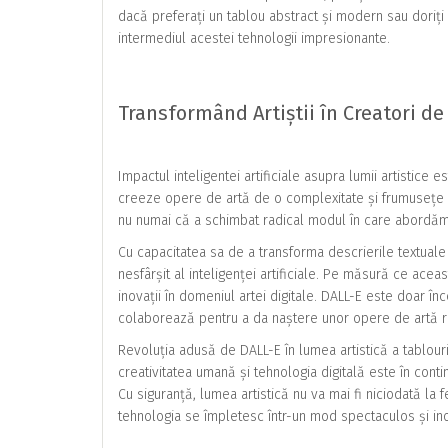
dacă preferați un tablou abstract și modern sau doriți 
intermediul acestei tehnologii impresionante.
Transformând Artiștii în Creatori de
Impactul inteligentei artificiale asupra lumii artistice 
creeze opere de artă de o complexitate și frumusețe ulu
nu numai că a schimbat radical modul în care abordăm art
Cu capacitatea sa de a transforma descrierile textuale 
nesfârșit al inteligenței artificiale. Pe măsură ce ace
inovații în domeniul artei digitale. DALL-E este doar înc
colaborează pentru a da naștere unor opere de artă 
Revoluția adusă de DALL-E în lumea artistică a tablour
creativitatea umană și tehnologia digitală este în contin
Cu siguranță, lumea artistică nu va mai fi niciodată la f
tehnologia se împletesc într-un mod spectaculos și ino