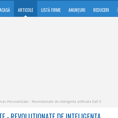
ACASĂ
ARTICOLE
LISTĂ FIRME
ANUNȚURI
REDUCERI
nvas Persoanlizate - Revolutionate de inteligenta artificiala Dall-E
E - REVOLUTIONATE DE INTELIGENTA