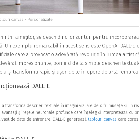
blouri canvas - Personalizate
un ritm amețitor, se deschid noi orizonturi pentru încorporarea
diană. Un exemplu remarcabil în acest sens este OpenAI DALL-E, 
ificiale care a provocat o adevărată revoluție în lumea artistic
adevărat impresionante, pornind de la simple descrieri textual
 de a-și transforma rapid și ușor ideile în opere de artă remarcab
uncționează DALL-E
 a transforma descrieri textuale în imagini vizuale de o frumusețe și un re
 avansați și rețele neuronale profunde care înțeleg și interpretează cu pr
 set vast de date de antrenare, DALL-E generează
tablouri canvas
care cores