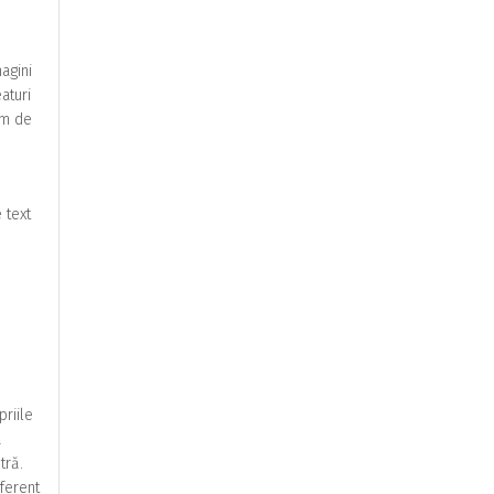
agini
aturi
em de
 text
priile
ă
tră.
iferent