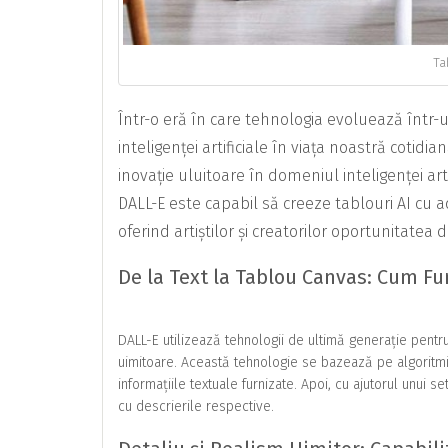
Ta
Într-o eră în care tehnologia evoluează într-
inteligenței artificiale în viața noastră coti
inovație uluitoare în domeniul inteligenței art
DALL-E este capabil să creeze tablouri AI cu 
oferind artiștilor și creatorilor oportunitatea
De la Text la Tablou Canvas: Cum F
DALL-E utilizează tehnologii de ultimă generație pentru
uimitoare. Această tehnologie se bazează pe algoritmi
informațiile textuale furnizate. Apoi, cu ajutorul unui
cu descrierile respective.