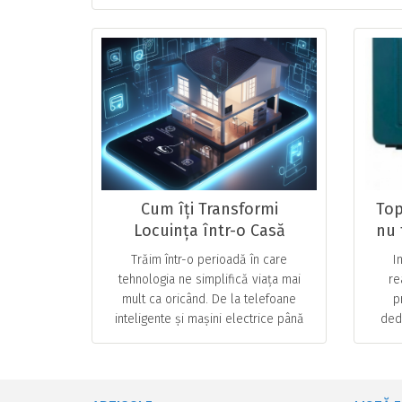
Cum îți Transformi
Top
Locuința într-o Casă
nu 
Inteligentă – Ghid
Trăim într-o perioadă în care
I
Complet pentru
tehnologia ne simplifică viața mai
re
Începători
mult ca oricând. De la telefoane
p
inteligente și mașini electrice până
ded
la asistenți virtuali, totul este
de l
conectat. În … ...
cu c