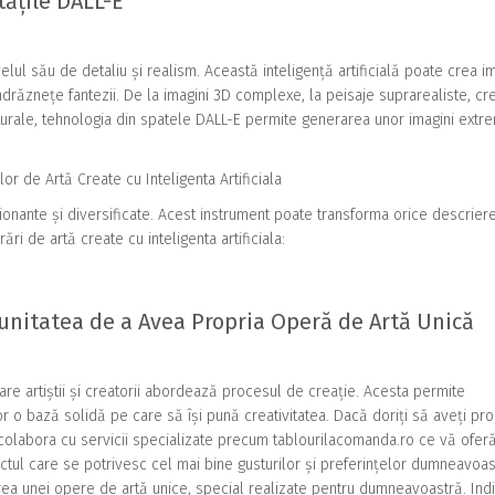
tățile DALL-E
velul său de detaliu și realism. Această inteligență artificială poate crea im
drăznețe fantezii. De la imagini 3D complexe, la peisaje suprarealiste, cre
aturale, tehnologia din spatele DALL-E permite generarea unor imagini extr
or de Artă Create cu Inteligenta Artificiala
onante și diversificate. Acest instrument poate transforma orice descriere
ri de artă create cu inteligenta artificiala:
nitatea de a Avea Propria Operă de Artă Unică
re artiștii și creatorii abordează procesul de creație. Acesta permite
r o bază solidă pe care să își pună creativitatea. Dacă doriți să aveți pro
 colabora cu servicii specializate precum tablourilacomanda.ro ce vă ofer
iectul care se potrivesc cel mai bine gusturilor și preferințelor dumneavoas
area unei opere de artă unice, special realizate pentru dumneavoastră. Ind