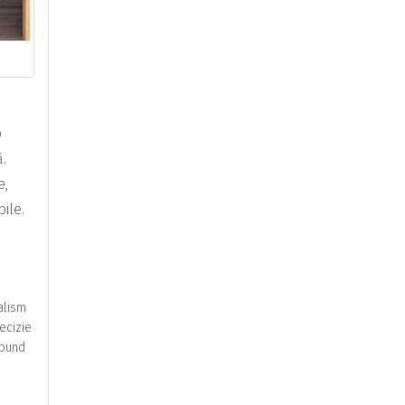
o
ă.
e,
ile.
alism
ecizie
pund