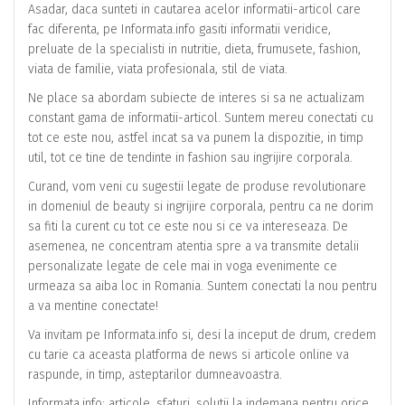
Asadar, daca sunteti in cautarea acelor informatii-articol care
fac diferenta, pe Informata.info gasiti informatii veridice,
preluate de la specialisti in nutritie, dieta, frumusete, fashion,
viata de familie, viata profesionala, stil de viata.
Ne place sa abordam subiecte de interes si sa ne actualizam
constant gama de informatii-articol. Suntem mereu conectati cu
tot ce este nou, astfel incat sa va punem la dispozitie, in timp
util, tot ce tine de tendinte in fashion sau ingrijire corporala.
Curand, vom veni cu sugestii legate de produse revolutionare
in domeniul de beauty si ingrijire corporala, pentru ca ne dorim
sa fiti la curent cu tot ce este nou si ce va intereseaza. De
asemenea, ne concentram atentia spre a va transmite detalii
personalizate legate de cele mai in voga evenimente ce
urmeaza sa aiba loc in Romania. Suntem conectati la nou pentru
a va mentine conectate!
Va invitam pe Informata.info si, desi la inceput de drum, credem
cu tarie ca aceasta platforma de news si articole online va
raspunde, in timp, asteptarilor dumneavoastra.
Informata.info: articole, sfaturi, solutii la indemana pentru orice