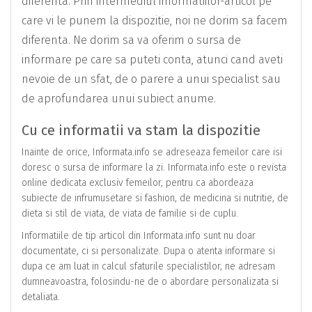
diferenta. Prin intermediul informatiilor-articol pe
care vi le punem la dispozitie, noi ne dorim sa facem
diferenta. Ne dorim sa va oferim o sursa de
informare pe care sa puteti conta, atunci cand aveti
nevoie de un sfat, de o parere a unui specialist sau
de aprofundarea unui subiect anume.
Cu ce informatii va stam la dispozitie
Inainte de orice, Informata.info se adreseaza femeilor care isi
doresc o sursa de informare la zi. Informata.info este o revista
online dedicata exclusiv femeilor, pentru ca abordeaza
subiecte de infrumusetare si fashion, de medicina si nutritie, de
dieta si stil de viata, de viata de familie si de cuplu.
Informatiile de tip articol din Informata.info sunt nu doar
documentate, ci si personalizate. Dupa o atenta informare si
dupa ce am luat in calcul sfaturile specialistilor, ne adresam
dumneavoastra, folosindu-ne de o abordare personalizata si
detaliata.