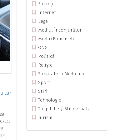
Finanțe
Internet
Lege
Mediul Înconjurător
Moda/Frumusete
ONG
Politică
Religie
Sanatate si Medicină
Sport
Stiri
 a car
Tehnologie
Timp Liber/ Stil de viata
iza
Turism
 exact
ji
apt