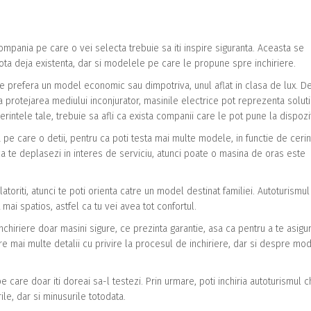
ompania pe care o vei selecta trebuie sa iti inspire siguranta. Aceasta se
ota deja existenta, dar si modelele pe care le propune spre inchiriere.
 prefera un model economic sau dimpotriva, unul aflat in clasa de lux. D
protejarea mediului inconjurator, masinile electrice pot reprezenta soluti
rintele tale, trebuie sa afli ca exista companii care le pot pune la dispozit
a pe care o detii, pentru ca poti testa mai multe modele, in functie de ceri
ca te deplasezi in interes de serviciu, atunci poate o masina de oras este
atoriti, atunci te poti orienta catre un model destinat familiei. Autoturismu
mai spatios, astfel ca tu vei avea tot confortul.
hiriere doar masini sigure, ce prezinta garantie, asa ca pentru a te asigu
ere mai multe detalii cu privire la procesul de inchiriere, dar si despre mo
care doar iti doreai sa-l testezi. Prin urmare, poti inchiria autoturismul ch
ile, dar si minusurile totodata.