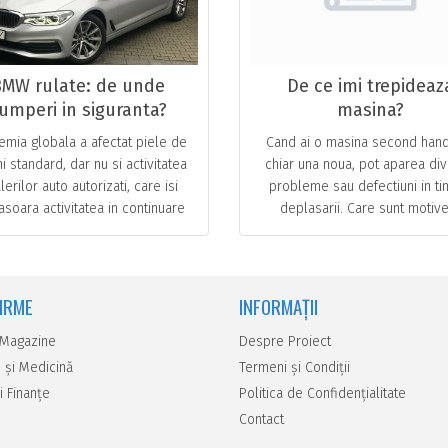
MW rulate: de unde
De ce imi trepideaz
umperi in siguranta?
masina?
mia globala a afectat piele de
Cand ai o masina second han
i standard, dar nu si activitatea
chiar una noua, pot aparea di
erilor auto autorizati, care isi
probleme sau defectiuni in ti
asoara activitatea in continuare
deplasarii. Care sunt motiv
in cele mai bune conditii de
pentru care acestea apar si
siguranta … ...
putem face sa le identificam s
...
FIRME
INFORMAȚII
 Magazine
Despre Proiect
 şi Medicină
Termeni și Condiții
i Finanţe
Politica de Confidențialitate
Contact