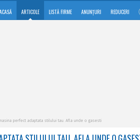
ACASĂ
ARTICOLE
LISTĂ FIRME
ANUNȚURI
REDUCERI
 masina perfect adaptata stilului tau. Afla unde o gasesti
PTATA STILULUI TAU. AFLA UNDE O GASES