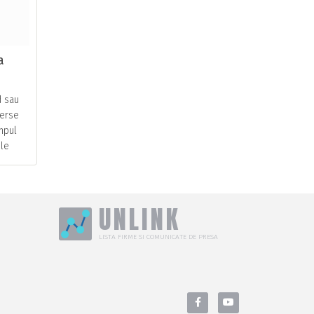
a
d sau
verse
mpul
ele
 ce
i sa …
UNLINK
LISTA FIRME SI COMUNICATE DE PRESA