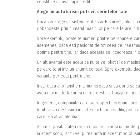
constituie un avantaj incredibil.
Alege un autoturism potrivit cerintelor tale
Daca vei alege un sistem rent a car Bucuresti, atunci c
dobandeste prin numarul masinilor pe care le are in fl
Spre exemplu, poate te numeri printre persoanele care
asemenea, daca esti pasionat de tot ceea ce inseamna 
optima pentru tine, iar daca aceasta se incadreaza in ce
Un alt avantaj este acela ca nu te vei plictisi de masin
pe care le ai intr-un anumit context. Spre exemplu, da
varianta perfecta pentru tine.
Insa, daca ai o familie mai numeroasa si va doriti sa cal
avea mai multe locuri si un loc destinat bagajelor, mult 
In general, companiile care se respecta propun spre inc
totul se va desfasura in cele mai bune conditii, poti c
care ti-a atras atentia.
Acum ai posibilitatea de a conduce chiar si un model pe 
in acest scop, iar tu vei putea nota in acest mod plusur