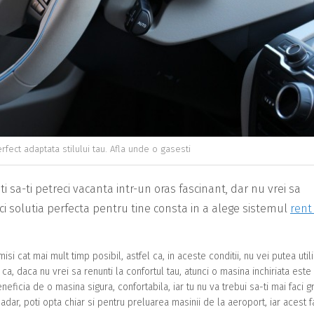
rfect adaptata stilului tau. Afla unde o gasesti
ti sa-ti petreci vacanta intr-un oras fascinant, dar nu vrei sa
nci solutia perfecta pentru tine consta in a alege sistemul
rent
si cat mai mult timp posibil, astfel ca, in aceste conditii, nu vei putea util
ca, daca nu vrei sa renunti la confortul tau, atunci o masina inchiriata este
neficia de o masina sigura, confortabila, iar tu nu va trebui sa-ti mai faci gri
sadar, poti opta chiar si pentru preluarea masinii de la aeroport, iar acest f