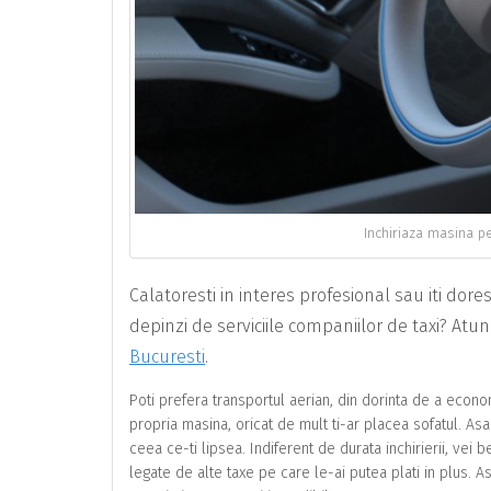
Inchiriaza masina pe
Calatoresti in interes profesional sau iti dores
depinzi de serviciile companiilor de taxi? Atu
Bucuresti
.
Poti prefera transportul aerian, din dorinta de a economi
propria masina, oricat de mult ti-ar placea sofatul. Asa 
ceea ce-ti lipsea. Indiferent de durata inchirierii, vei be
legate de alte taxe pe care le-ai putea plati in plus. A