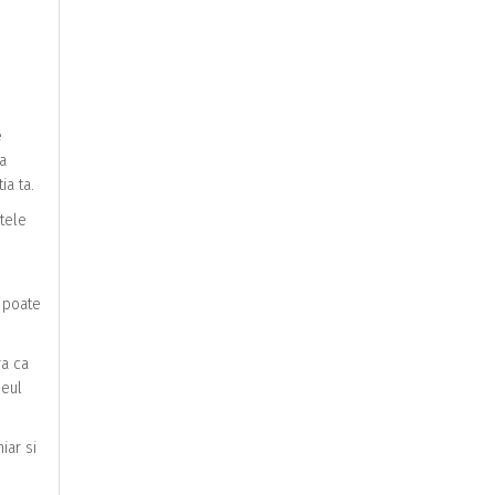
e
a
ia ta.
ntele
l poate
ra ca
deul
iar si