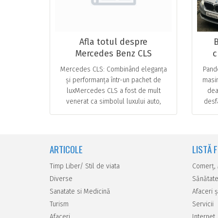
Afla totul despre
B
Mercedes Benz CLS
c
Mercedes CLS: Combinând eleganța
Pande
și performanța într-un pachet de
masin
luxMercedes CLS a fost de mult
deal
venerat ca simbolul luxului auto,
desf
îmbinând perfect stilul, puterea și
tehnologia de ultimă … ...
ARTICOLE
LISTĂ 
Timp Liber/ Stil de viata
Comerţ,
Diverse
Sănătate
Sanatate si Medicină
Afaceri ş
Turism
Servicii
Afaceri
Internet