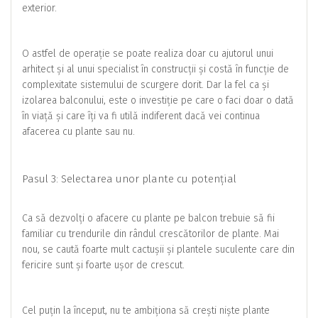
exterior.
O astfel de operație se poate realiza doar cu ajutorul unui
arhitect și al unui specialist în construcții și costă în funcție de
complexitate sistemului de scurgere dorit. Dar la fel ca și
izolarea balconului, este o investiție pe care o faci doar o dată
în viață și care îți va fi utilă indiferent dacă vei continua
afacerea cu plante sau nu.
Pasul 3: Selectarea unor plante cu potențial
Ca să dezvolți o afacere cu plante pe balcon trebuie să fii
familiar cu trendurile din rândul crescătorilor de plante. Mai
nou, se caută foarte mult cactușii și plantele suculente care din
fericire sunt și foarte ușor de crescut.
Cel puțin la început, nu te ambiționa să crești niște plante