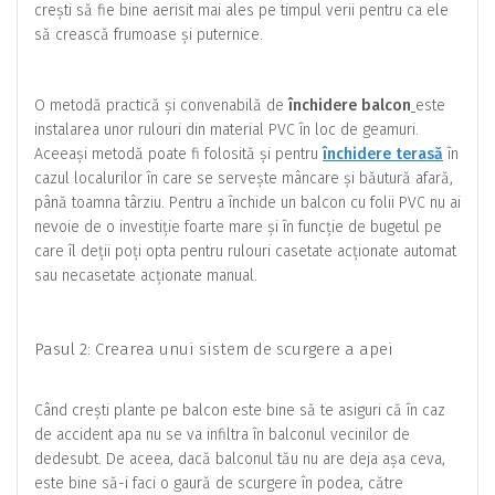
crești să fie bine aerisit mai ales pe timpul verii pentru ca ele
să crească frumoase și puternice.
O metodă practică și convenabilă de
închidere balcon
este
instalarea unor rulouri din material PVC în loc de geamuri.
Aceeași metodă poate fi folosită și pentru
închidere terasă
în
cazul localurilor în care se servește mâncare și băutură afară,
până toamna târziu. Pentru a închide un balcon cu folii PVC nu ai
nevoie de o investiție foarte mare și în funcție de bugetul pe
care îl deții poți opta pentru rulouri casetate acționate automat
sau necasetate acționate manual.
Pasul 2: Crearea unui sistem de scurgere a apei
Când crești plante pe balcon este bine să te asiguri că în caz
de accident apa nu se va infiltra în balconul vecinilor de
dedesubt. De aceea, dacă balconul tău nu are deja așa ceva,
este bine să-i faci o gaură de scurgere în podea, către