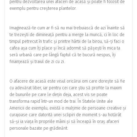
pentru dezvoltarea unei afaceri de acasă și poate fi folosit de
exemplu pentru creșterea plantelor.
Imaginează-te cum ar fi să nu mai trebuiască de azi înainte să
te trezești de dimineață pentru a merge la muncă, ci în loc de
timpul petrecut în trafic și printre hârtii de la birou, să-ți faci o
cafea așa cum îți place și încă adormit să pășești în mica ta
seră urbană care pe lângă faptul că te bucură nespus, îți
finanțează și traiul de zi cu zi.
O afacere de acasă este visul oricărui om care dorește să fie
cu adevărat liber, iar pentru cei care știu să profite la maxim
de bunurile pe care le dețin deja, acest vis se poate
transforma rapid într-un mod de trai. În Statele Unite ale
Americii de exemplu, există o mulțime de persoane creative și
curajoase care datorită unei sclipiri de moment s-au hotărât
să-și ia viața în propriile mâini și să înceapă în oraș afaceri
personale bazate pe grădinărit.