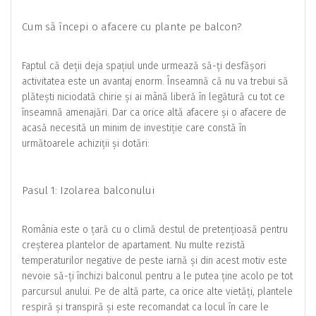
Cum să începi o afacere cu plante pe balcon?
Faptul că deții deja spațiul unde urmează să-ți desfășori
activitatea este un avantaj enorm. Înseamnă că nu va trebui să
plătești niciodată chirie și ai mână liberă în legătură cu tot ce
înseamnă amenajări. Dar ca orice altă afacere și o afacere de
acasă necesită un minim de investiție care constă în
următoarele achiziții și dotări:
Pasul 1: Izolarea balconului
România este o țară cu o climă destul de pretențioasă pentru
creșterea plantelor de apartament. Nu multe rezistă
temperaturilor negative de peste iarnă și din acest motiv este
nevoie să-ți închizi balconul pentru a le putea ține acolo pe tot
parcursul anului. Pe de altă parte, ca orice alte vietăți, plantele
respiră și transpiră și este recomandat ca locul în care le