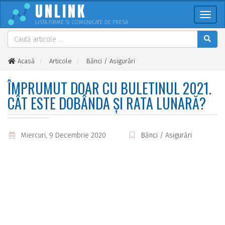
UNLINK
Meni
LISTA FIRME SI COMUNICATE DE PRESA
Acasă
Articole
Bănci / Asigurări
Împrumut doar cu buletinul 2021. Cât este dobânda și rata
lunară?
ÎMPRUMUT DOAR CU BULETINUL 2021.
CÂT ESTE DOBÂNDA ȘI RATA LUNARĂ?
Miercuri, 9 Decembrie 2020
Bănci / Asigurări