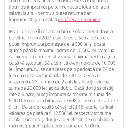
automat recomandarea noastră este să luați aceste
tipuri de împrumut pe termen scurt, ideal de la un
salariu la altul, pentru a putea returna banii
împrumutați și nu a plăti
dobânzi astronomice
.
IFN-ul pe care îl recomandăm ce oferă credit doar cu
buletinul în anul 2021 este iCredit. Suma pe care o
puteți împrumuta pornește de la 500 lei și poate
ajunge până la maximul admis de 10.000 lei. Vom lua
ca exemplu reprezentativ suma maximă pentru a și la
ce să vă așteptați. Să zicem că avem nevoie de 10.000
lei. Împrumutul se derulează pe o perioadă de 24 de
luni cu o rată săptămânală de 200 lei. Ceea ce
înseamnă că în termen de 2 ani de zile veți returna
suma de 20.000 lei, adică dublu. Dacă doriți să plătiți
rate bilunare, puteți împrumuta maximum suma de
6.000 lei cu o rată bilunară de 698 lei pe o perioadă de
9 luni. De unde rezultă că veți plăti 18 rate, iar la final
valoarea de plată va fi 12.536 lei, respectiv tot suma
dublă. Dacă totuși doriți să beneficiați de o dobândă
mai mică, puteți opta pentru suma de 6.000 lei