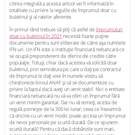
citirea integrală a acestui articol vei fi informat/ă în
totalitate cu privire la regulile de împrumut doar cu
buletinul și al ratelor aferente.
În primul rând trebuie să știți că astfel de
împrumuturi
doar cu buletinul în 2021
necesită foarte puține
documente pentru sunt eliberate de către așa numitele
IFN-uri. Un IFN este o instituție financiară nebancară ce
se ocupă preponderent de oferire de credite către
populație. Totuși, chiar dacă acestea vă solicită doar
buletinul, prin semnătura pe care o dați pe contractul
de împrumut le dați voie în numele vostru să
chestioneze biroul ANAF și să se documenteze cu
privire la faptul dacă aveți un venit stabil. Nici o entitate
financiară nebancară nu vă va oferi un împrumut fără
un venit minim garantat. Dar nu vă temeți, acesta de
regulă pornește de la 300 lei lunar, ceea ce înseamnă
că oricine cu un venit modic poate accesa un împrumut
de nevoi personale pe scurtă durată. De ce spunem
scurtă durată? Pentru că dacă dobânzile sunt mari,