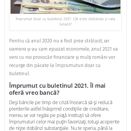
Împrumut doar cu buletinul 2021. Cât este dobânda și rata
lunară?
Pentru că anul 2020 nu a fost prea strălucit, iar
oamenii și-au cam epuizat economiile, anul 2021 va
veni cu noi provocări financiare și mulți români vor
recurge din păcate la împrumuturi doar cu
buletinul.
Împrumut cu buletinul 2021. Îl mai
oferă vreo bancă?
Deși băncile pe timp de criză încearcă să-și reducă
pierderile astfel înăsprind condițiile de creditare,
mereu se vor regăsi pe piață instituții să ofere
împrumuturi celor mai puțin favorizați, totuși acoperite
de niște dobânzi substanțiale. Nu te speria, până la