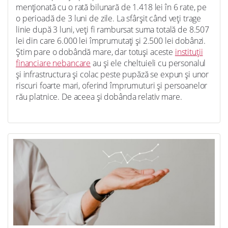
menționată cu o rată bilunară de 1.418 lei în 6 rate, pe
o perioadă de 3 luni de zile. La sfârșit când veți trage
linie după 3 luni, veți fi rambursat suma totală de 8.507
lei din care 6.000 lei împrumutați și 2.500 lei dobânzi.
Știm pare o dobândă mare, dar totuși aceste
instituții
financiare nebancare
au și ele cheltuieli cu personalul
și infrastructura și colac peste pupăză se expun și unor
riscuri foarte mari, oferind împrumuturi și persoanelor
rău platnice. De aceea și dobânda relativ mare.