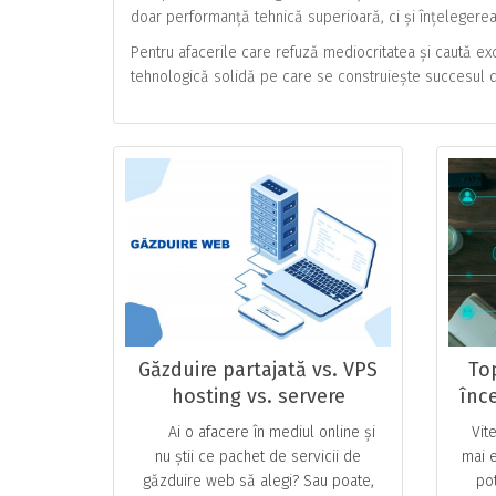
doar performanță tehnică superioară, ci și înțelegerea 
Pentru afacerile care refuză mediocritatea și caută ex
tehnologică solidă pe care se construiește succesul d
Găzduire partajată vs. VPS
Top
hosting vs. servere
înce
dedicate
r
Ai o afacere în mediul online și
Vit
nu știi ce pachet de servicii de
mai e
găzduire web să alegi? Sau poate,
pot