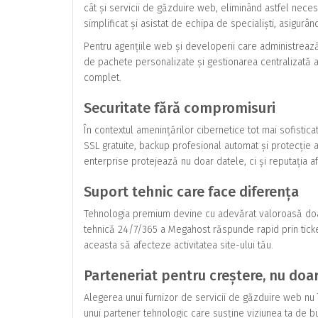
cât și servicii de găzduire web, eliminând astfel nece
simplificat și asistat de echipa de specialiști, asigurând
Pentru agențiile web și developerii care administrează
de pachete personalizate și gestionarea centralizată a t
complet.
Securitate fără compromisuri
În contextul amenințărilor cibernetice tot mai sofistic
SSL gratuite, backup profesional automat și protecție a
enterprise protejează nu doar datele, ci și reputația afa
Suport tehnic care face diferența
Tehnologia premium devine cu adevărat valoroasă doa
tehnică 24/7/365 a Megahost răspunde rapid prin ticke
aceasta să afecteze activitatea site-ului tău.
Parteneriat pentru creștere, nu doa
Alegerea unui furnizor de servicii de găzduire web n
unui partener tehnologic care susține viziunea ta de 