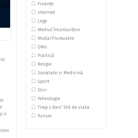
Finanțe
Internet
Lege
Mediul Înconjurător
Moda/Frumusete
ONG
Politică
esc
Religie
Sanatate si Medicină
Sport
Stiri
Tehnologie
ile
ge
Timp Liber/ Stil de viata
și o
Turism
sține