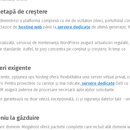
 etapă de creștere
dministrezi o platformă complexă cu mii de vizitatori zilnici, portofoliul c
clasice de
hosting web
până la
servere dedicate
de ultimă generație, f
ializată, serviciul de mentenanță WordPress asigură actualizări regulate,
te standarde. Astfel, te poți concentra pe conținut și creștere, în timp ce
eri exigente
iente, opțiunea vps hosting oferă flexibilitatea unui server virtual privat, c
i. Pentru proiectele cu cerințe și mai ridicate,
servere dedicate
Dell cu
 asigură puterea de procesare necesară aplicațiilor solicitante.
garantează nu doar viteză excepțională, ci și siguranța datelor tale - un
eniu la găzduire
strare domenii. Megahost oferă pachete complete care includ atât domenii 