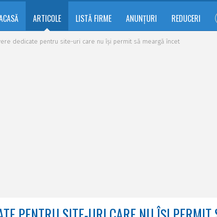
ACASĂ
ARTICOLE
LISTĂ FIRME
ANUNȚURI
REDUCERI
ere dedicate pentru site-uri care nu își permit să meargă încet
TE PENTRU SITE-URI CARE NU ÎȘI PERMIT 