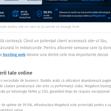
cate pentru site-uri care nu își permit să meargă încet
ă contează. Când un potențial client accesează site-ul tău,
ăsurată în milisecunde. Pentru afacerile serioase care își dor
de
hosting web
devine una dintre cele mai importante decizii
erii tale online
 o necesitate de business. Studiile arată că utilizatorii abandonează pagin
 de căutare penalizează site-urile cu performanță slabă. Megahost înțele
azate pe tehnologie NVMe și SSD, garantând timpi de răspuns excepționali 
ie de uptime de 99.9%, infrastructura Megahost este proiectată pentru a su
bilității online.