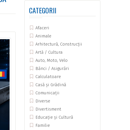
CATEGORII
Afaceri
Animale
Arhitectură, Construcții
Artă / Cultura
Auto, Moto, Velo
Bănci / Asigurări
Calculatoare
Casă și Grădină
Comunicații
Diverse
Divertisment
Educație și Cultură
Familie