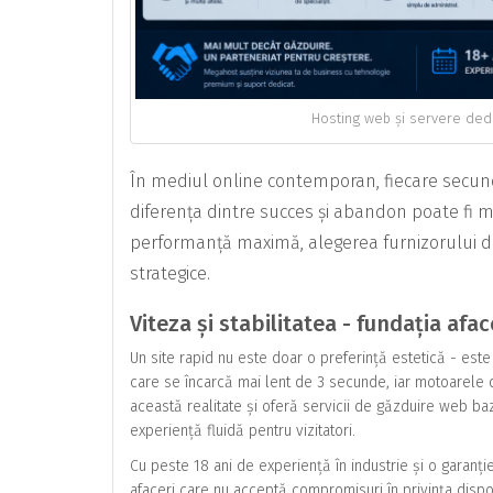
Hosting web și servere dedi
În mediul online contemporan, fiecare secund
diferența dintre succes și abandon poate fi m
performanță maximă, alegerea furnizorului 
strategice.
Viteza și stabilitatea - fundația afac
Un site rapid nu este doar o preferință estetică - este
care se încarcă mai lent de 3 secunde, iar motoarele
această realitate și oferă servicii de găzduire web b
experiență fluidă pentru vizitatori.
Cu peste 18 ani de experiență în industrie și o garanț
afaceri care nu acceptă compromisuri în privința disponi