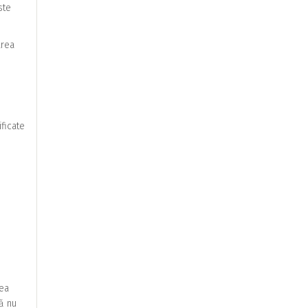
ste
area
ificate
rea
ă nu