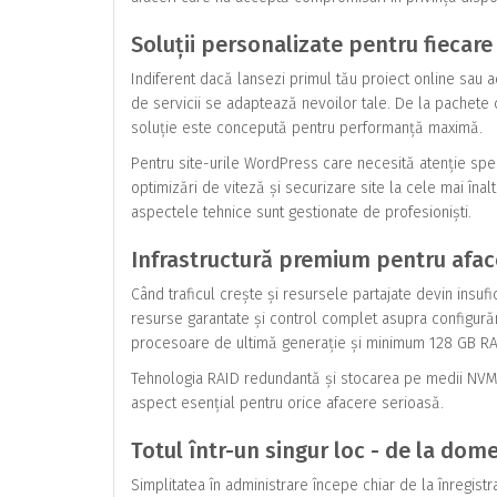
Soluții personalizate pentru fiecare
Indiferent dacă lansezi primul tău proiect online sau a
de servicii se adaptează nevoilor tale. De la pachete 
soluție este concepută pentru performanță maximă.
Pentru site-urile WordPress care necesită atenție spec
optimizări de viteză și securizare site la cele mai înal
aspectele tehnice sunt gestionate de profesioniști.
Infrastructură premium pentru afac
Când traficul crește și resursele partajate devin insufic
resurse garantate și control complet asupra configurări
procesoare de ultimă generație și minimum 128 GB RAM
Tehnologia RAID redundantă și stocarea pe medii NVMe 
aspect esențial pentru orice afacere serioasă.
Totul într-un singur loc - de la dom
Simplitatea în administrare începe chiar de la înregi