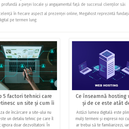
profundă a pieței locale și angajamentul față de succesul clienților săi.
celență în fiecare aspect al prezenței online, Megahost reprezintă fundați
igital pe termen lung.
 5 factori tehnici care
Ce înseamnă hosting
tinesc un site și cum îi
și de ce este atât d
ezolvi cu un hosting
important pentru un s
eza de încărcare a site-ului nu
Astăzi lumea digitală este pli
performant
ste un detaliu tehnic pe care îl
mulți termeni și expresii noi c
 ignora doar dezvoltatorii. În
ar trebui să te familiarizezi, ia