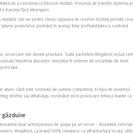
sitatea de a coordona cu furnizori multipli. Procesul de transfer domeniu e
 o tranziție fără întreruperi.
 multiple site-uri pentru clienți, opțiunea de reseller hosting permite cre
uturor proiectelor, păstrând în același timp profitabilitatea și controlul
ate, securizare site devine prioritară. Toate pachetele Megahost includ cert
vansată împotriva atacurilor. Investiția în sisteme de securitate de nivel
cerii tale.
r atunci când este susținută de oameni competenți. Echipa de asistență
ting, telefon sau WhatsApp, rezolvând orice provocare tehnică înainte ca
r găzduire
u înseamnă doar achiziționarea de spațiu pe un server - înseamnă selecta
business. Megahost, ca brand 100% românesc cu infrastructură locală, ofer