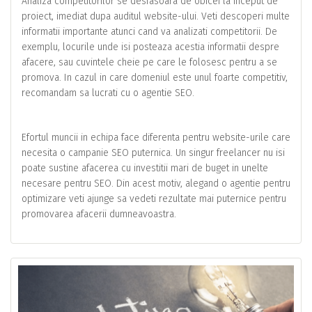
Analiza competitorilor se desfasoara de obicei la inceput de
proiect, imediat dupa auditul website-ului. Veti descoperi multe
informatii importante atunci cand va analizati competitorii. De
exemplu, locurile unde isi posteaza acestia informatii despre
afacere, sau cuvintele cheie pe care le folosesc pentru a se
promova. In cazul in care domeniul este unul foarte competitiv,
recomandam sa lucrati cu o agentie SEO.
Efortul muncii in echipa face diferenta pentru website-urile care
necesita o campanie SEO puternica. Un singur freelancer nu isi
poate sustine afacerea cu investitii mari de buget in unelte
necesare pentru SEO. Din acest motiv, alegand o agentie pentru
optimizare veti ajunge sa vedeti rezultate mai puternice pentru
promovarea afacerii dumneavoastra.