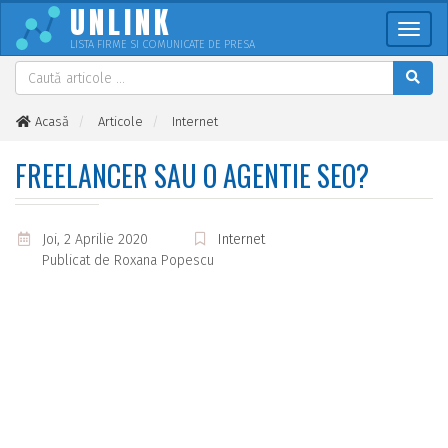
UNLINK
Meni
LISTA FIRME SI COMUNICATE DE PRESA
Acasă
Articole
Internet
Freelancer sau o agentie SEO?
FREELANCER SAU O AGENTIE SEO?
Joi, 2 Aprilie 2020
Internet
Publicat de
Roxana Popescu