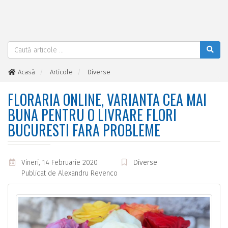
Acasă
Articole
Diverse
Floraria online, varianta cea mai buna pentru o livrare flori
Bucuresti fara probleme
FLORARIA ONLINE, VARIANTA CEA MAI
BUNA PENTRU O LIVRARE FLORI
BUCURESTI FARA PROBLEME
Vineri, 14 Februarie 2020
Diverse
Publicat de
Alexandru Revenco