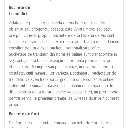
Buchete de
trandafiri
Odata ce e plasata o comanda de buchete de trandafiri
obisnuiti sau criogenati, aceasta este livrata in trei sau patru
ore prin curierat propriu, buchetele de la Floraria de Vis sunt
realizate de specialisti cu experienta, poti discuta oricand cu un
consilier pentru a avea buchetul personalizat prefect.
Buchetele de trandafiri din florariile online sunt transportate in
siguranta, marfa trimisa e asigurata pe toata perioada livrarii
efective, pot fi simple sau puse in vaze, in diverse suporturi,
cosulete, cutii, numarul lor variaza. Destinatarul buchetelor de
trandafiri va avea transportul gratuit la orice comanda online,
indiferent de suma totala asociata cosului de cumparaturi. In
Ilfov livrarea de la floraria online va costa 15 lei, un pret modic
pentru serviciile premium primite, se livreaza doar prin curierat
propriu
Buchete de flori
Din florariile online puteti comanda buchete de flori diverse, cu