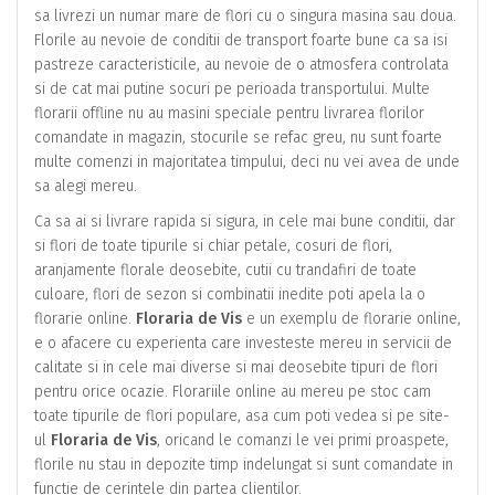
sa livrezi un numar mare de flori cu o singura masina sau doua.
Florile au nevoie de conditii de transport foarte bune ca sa isi
pastreze caracteristicile, au nevoie de o atmosfera controlata
si de cat mai putine socuri pe perioada transportului. Multe
florarii offline nu au masini speciale pentru livrarea florilor
comandate in magazin, stocurile se refac greu, nu sunt foarte
multe comenzi in majoritatea timpului, deci nu vei avea de unde
sa alegi mereu.
Ca sa ai si livrare rapida si sigura, in cele mai bune conditii, dar
si flori de toate tipurile si chiar petale, cosuri de flori,
aranjamente florale deosebite, cutii cu trandafiri de toate
culoare, flori de sezon si combinatii inedite poti apela la o
florarie online.
Floraria de Vis
e un exemplu de florarie online,
e o afacere cu experienta care investeste mereu in servicii de
calitate si in cele mai diverse si mai deosebite tipuri de flori
pentru orice ocazie. Florariile online au mereu pe stoc cam
toate tipurile de flori populare, asa cum poti vedea si pe site-
ul
Floraria de Vis
, oricand le comanzi le vei primi proaspete,
florile nu stau in depozite timp indelungat si sunt comandate in
functie de cerintele din partea clientilor.