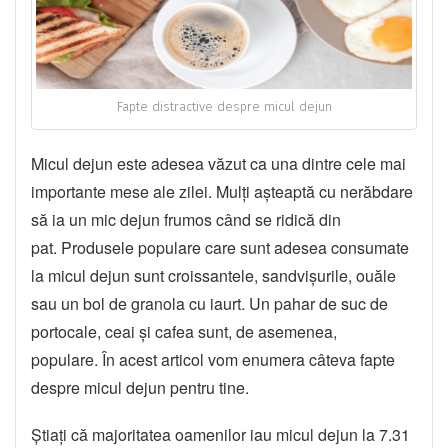
Fapte distractive despre micul dejun
Micul dejun este adesea văzut ca una dintre cele mai
importante mese ale zilei. Mulți așteaptă cu nerăbdare
să ia un mic dejun frumos când se ridică din
pat. Produsele populare care sunt adesea consumate
la micul dejun sunt croissantele, sandvișurile, ouăle
sau un bol de granola cu iaurt. Un pahar de suc de
portocale, ceai și cafea sunt, de asemenea,
populare. În acest articol vom enumera câteva fapte
despre micul dejun pentru tine.
Știați că majoritatea oamenilor iau micul dejun la 7.31