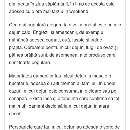
dimineața în ziua săptămânii, în timp ce acesta este
adesea cu o oră mai târziu în weekend.
Cea mai populară alegere la nivel mondial este un mic
dejun cald. Englezii și americanii, de exemplu,
mănâncă adesea cârnați, ouă, fasole și pâine
prăjită. Cerealele pentru micul dejun, fulgii de ovăz și
pâinea prăjită sunt, de asemenea, alte produse care
sunt foarte populare.
Majoritatea oamenilor iau micul dejun la masa din
bucatarie, adesea cu alti membri ai familiei. În unele
cazuri, micul dejun este consumat în picioare sau pe
canapea. Există însă și o tendință care confirmă că tot
mai mulți oameni decid să ia micul dejun în afara
casei.
Persoanele care iau micul dejun au adesea o serie de