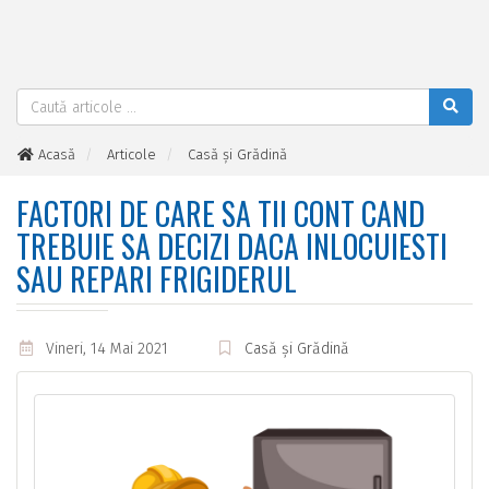
Acasă
Articole
Casă și Grădină
Factori de care sa tii cont cand trebuie sa decizi daca
inlocuiesti sau repari frigiderul
FACTORI DE CARE SA TII CONT CAND
TREBUIE SA DECIZI DACA INLOCUIESTI
SAU REPARI FRIGIDERUL
Vineri, 14 Mai 2021
Casă și Grădină