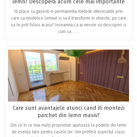
lemn? Descopera acum cele mai importante
aspecte, de care sa tii cont!
Iti place sa gasesti in permanenta metode interesante prin
care sa modelezi lemnul si sa il transformi in obiecte, pe care
sa le poti folosi acasa? Inseamna ca ai nevoie sa descoperi si
cum sa … ...
Care sunt avantajele atunci cand iti montezi
parchet din lemn masiv?
Din ce în ce mai mulți proprietari apelează la podele din lemn
de esență tare pentru casele lor. Unii preferă aspectul clasic