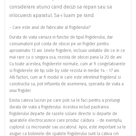
considerare atunci cand decizi sa repari sau sa
inlocuiesti aparatul. Sa-i luam pe rand.
- Care este anul de fabricatie al frigiderului?
Durata de viata variaza in functie de tipul frigiderului, dar
consumatorii pot conta de obicei pe un frigider pentru
aproximativ 13 ani. Unele frigidere, inclsuiv unitatile din ce in ce
mai rare cu o singura usa, rezista de obicei pana la 20 de ani.
Cu toate acestea, frigiderele normale, cum ar fi congelatoarele
si frigiderele de tip side by side rezista in medie 14 - 17 ani.
Alti factori, cum ar fi modul in care este intretinut frigiderul si
constructia sa, pot influenta de asemenea, speranta de viata a
unui frigider.
Exista cateva lucruri pe care poti sa le faci pentru a prelungi
durata de viata a frigiderului. Acestea includ pastrarea
frigiderului departe de razele solare directe si departe de
aparatele electrocasnice care produc caldura - de exemplu,
cuptorul cu microunde sau uscatorul. Apoi, este important sa te
asiguri ca bobinele din spatele frigiderului sunt la cativa cm