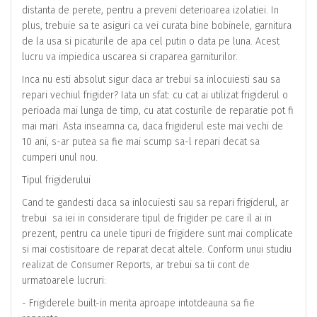
distanta de perete, pentru a preveni deterioarea izolatiei. In
plus, trebuie sa te asiguri ca vei curata bine bobinele, garnitura
de la usa si picaturile de apa cel putin o data pe luna. Acest
lucru va impiedica uscarea si craparea garniturilor.
Inca nu esti absolut sigur daca ar trebui sa inlocuiesti sau sa
repari vechiul frigider? Iata un sfat: cu cat ai utilizat frigiderul o
perioada mai lunga de timp, cu atat costurile de reparatie pot fi
mai mari. Asta inseamna ca, daca frigiderul este mai vechi de
10 ani, s-ar putea sa fie mai scump sa-l repari decat sa
cumperi unul nou.
Tipul frigiderului
Cand te gandesti daca sa inlocuiesti sau sa repari frigiderul, ar
trebui sa iei in considerare tipul de frigider pe care il ai in
prezent, pentru ca unele tipuri de frigidere sunt mai complicate
si mai costisitoare de reparat decat altele. Conform unui studiu
realizat de Consumer Reports, ar trebui sa tii cont de
urmatoarele lucruri:
- Frigiderele built-in merita aproape intotdeauna sa fie