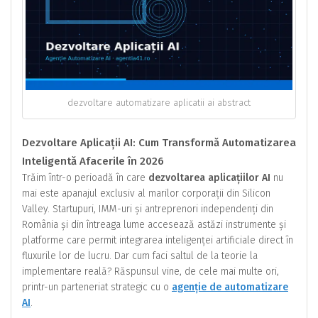
dezvoltare automatizare aplicatii ai abstract
Dezvoltare Aplicații AI: Cum Transformă Automatizarea
Inteligentă Afacerile în 2026
Trăim într-o perioadă în care
dezvoltarea aplicațiilor AI
nu
mai este apanajul exclusiv al marilor corporații din Silicon
Valley. Startupuri, IMM-uri și antreprenori independenți din
România și din întreaga lume accesează astăzi instrumente și
platforme care permit integrarea inteligenței artificiale direct în
fluxurile lor de lucru. Dar cum faci saltul de la teorie la
implementare reală? Răspunsul vine, de cele mai multe ori,
printr-un parteneriat strategic cu o
agenție de automatizare
AI
.