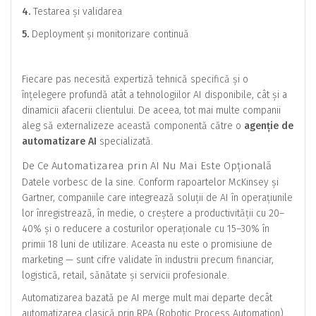
4.
Testarea și validarea
5.
Deployment și monitorizare continuă
Fiecare pas necesită expertiză tehnică specifică și o
înțelegere profundă atât a tehnologiilor AI disponibile, cât și a
dinamicii afacerii clientului. De aceea, tot mai multe companii
aleg să externalizeze această componentă către o
agenție de
automatizare AI
specializată.
De Ce Automatizarea prin AI Nu Mai Este Opțională
Datele vorbesc de la sine. Conform rapoartelor McKinsey și
Gartner, companiile care integrează soluții de AI în operațiunile
lor înregistrează, în medie, o creștere a productivității cu 20–
40% și o reducere a costurilor operaționale cu 15–30% în
primii 18 luni de utilizare. Aceasta nu este o promisiune de
marketing — sunt cifre validate în industrii precum financiar,
logistică, retail, sănătate și servicii profesionale.
Automatizarea bazată pe AI merge mult mai departe decât
automatizarea clasică prin RPA (Robotic Process Automation).