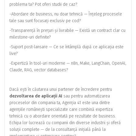
problema ta? Pot oferi studii de caz?
-Abordare de business, nu doar tehnică — Înțeleg procesele
tale sau sunt focusați exclusiv pe cod?
-Transparență în prețuri și livrabile — Există un contract clar cu
milestone-uri definite?
-Suport post-lansare — Ce se întâmplă după ce aplicația este
live?
-Expertiză în tool-uri moderne — n8n, Make, LangChain, OpenAI,
Claude, RAG, vector databases?
Dacă ești în căutarea unui partener de încredere pentru
dezvoltarea de aplicații AI
sau pentru automatizarea
proceselor din compania ta, Agenția 41 este una dintre
agențiile românești specializate care combină expertiza
tehnică cu o abordare orientată pe rezultate de business.
Echipa lor lucrează cu companii din diverse industrii și oferă
soluții complete — de la consultanță inițială până la