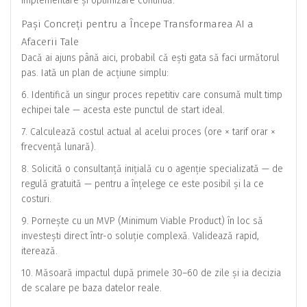
implementare și optimizare continuă.
Pași Concreți pentru a Începe Transformarea AI a
Afacerii Tale
Dacă ai ajuns până aici, probabil că ești gata să faci următorul
pas. Iată un plan de acțiune simplu:
6. Identifică un singur proces repetitiv care consumă mult timp
echipei tale — acesta este punctul de start ideal.
7. Calculează costul actual al acelui proces (ore × tarif orar ×
frecvență lunară).
8. Solicită o consultanță inițială cu o agenție specializată — de
regulă gratuită — pentru a înțelege ce este posibil și la ce
costuri.
9. Pornește cu un MVP (Minimum Viable Product) în loc să
investești direct într-o soluție complexă. Validează rapid,
iterează.
10. Măsoară impactul după primele 30–60 de zile și ia decizia
de scalare pe baza datelor reale.