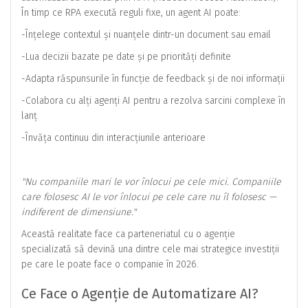
În timp ce RPA execută reguli fixe, un agent AI poate:
-Înțelege contextul și nuanțele dintr-un document sau email
-Lua decizii bazate pe date și pe priorități definite
-Adapta răspunsurile în funcție de feedback și de noi informații
-Colabora cu alți agenți AI pentru a rezolva sarcini complexe în
lanț
-Învăța continuu din interacțiunile anterioare
"Nu companiile mari le vor înlocui pe cele mici. Companiile
care folosesc AI le vor înlocui pe cele care nu îl folosesc —
indiferent de dimensiune."
Această realitate face ca parteneriatul cu o agenție
specializată să devină una dintre cele mai strategice investiții
pe care le poate face o companie în 2026.
Ce Face o Agenție de Automatizare AI?