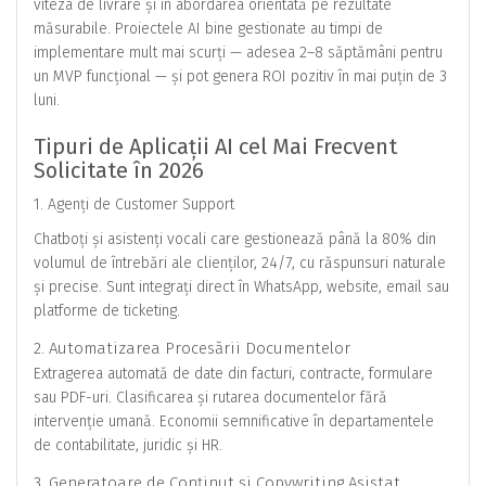
viteza de livrare și în abordarea orientată pe rezultate
măsurabile. Proiectele AI bine gestionate au timpi de
implementare mult mai scurți — adesea 2–8 săptămâni pentru
un MVP funcțional — și pot genera ROI pozitiv în mai puțin de 3
luni.
Tipuri de Aplicații AI cel Mai Frecvent
Solicitate în 2026
1. Agenți de Customer Support
Chatboți și asistenți vocali care gestionează până la 80% din
volumul de întrebări ale clienților, 24/7, cu răspunsuri naturale
și precise. Sunt integrați direct în WhatsApp, website, email sau
platforme de ticketing.
2. Automatizarea Procesării Documentelor
Extragerea automată de date din facturi, contracte, formulare
sau PDF-uri. Clasificarea și rutarea documentelor fără
intervenție umană. Economii semnificative în departamentele
de contabilitate, juridic și HR.
3. Generatoare de Conținut și Copywriting Asistat