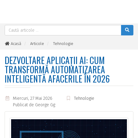
Acasă
Articole
Tehnologie
Dezvoltare Aplicații AI: Cum Transformă Automatizarea
Inteligentă Afacerile în 2026
DEZVOLTARE APLICAȚII AI: CUM
TRANSFORMĂ AUTOMATIZAREA
INTELIGENTĂ AFACERILE ÎN 2026
Miercuri, 27 Mai 2026
Tehnologie
Publicat de
George Gg