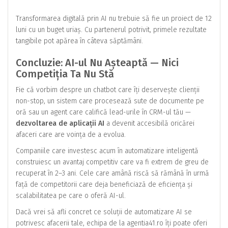
Transformarea digitală prin AI nu trebuie să fie un proiect de 12
luni cu un buget uriaș. Cu partenerul potrivit, primele rezultate
tangibile pot apărea în câteva săptămâni.
Concluzie: AI-ul Nu Așteaptă — Nici
Competiția Ta Nu Stă
Fie că vorbim despre un chatbot care îți deservește clienții
non-stop, un sistem care procesează sute de documente pe
oră sau un agent care califică lead-urile în CRM-ul tău —
dezvoltarea de aplicații AI
a devenit accesibilă oricărei
afaceri care are voința de a evolua.
Companiile care investesc acum în automatizare inteligentă
construiesc un avantaj competitiv care va fi extrem de greu de
recuperat în 2–3 ani. Cele care amână riscă să rămână în urmă
față de competitorii care deja beneficiază de eficiența și
scalabilitatea pe care o oferă AI-ul.
Dacă vrei să afli concret ce soluții de automatizare AI se
potrivesc afacerii tale, echipa de la agentia41.ro îți poate oferi