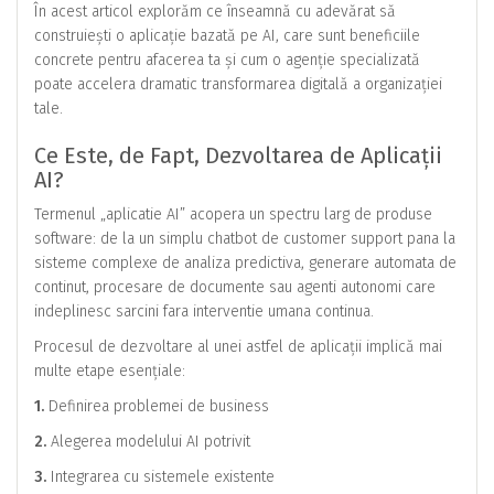
În acest articol explorăm ce înseamnă cu adevărat să
construiești o aplicație bazată pe AI, care sunt beneficiile
concrete pentru afacerea ta și cum o agenție specializată
poate accelera dramatic transformarea digitală a organizației
tale.
Ce Este, de Fapt, Dezvoltarea de Aplicații
AI?
Termenul „aplicatie AI” acopera un spectru larg de produse
software: de la un simplu chatbot de customer support pana la
sisteme complexe de analiza predictiva, generare automata de
continut, procesare de documente sau agenti autonomi care
indeplinesc sarcini fara interventie umana continua.
Procesul de dezvoltare al unei astfel de aplicații implică mai
multe etape esențiale:
1.
Definirea problemei de business
2.
Alegerea modelului AI potrivit
3.
Integrarea cu sistemele existente