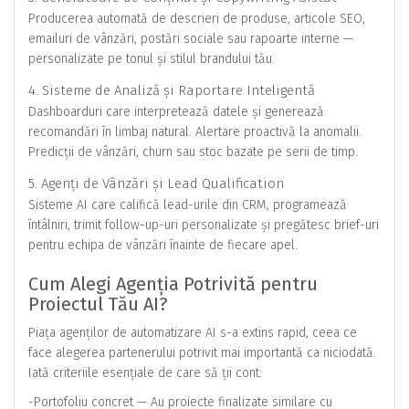
Producerea automată de descrieri de produse, articole SEO,
emailuri de vânzări, postări sociale sau rapoarte interne —
personalizate pe tonul și stilul brandului tău.
4. Sisteme de Analiză și Raportare Inteligentă
Dashboarduri care interpretează datele și generează
recomandări în limbaj natural. Alertare proactivă la anomalii.
Predicții de vânzări, churn sau stoc bazate pe serii de timp.
5. Agenți de Vânzări și Lead Qualification
Sisteme AI care califică lead-urile din CRM, programează
întâlniri, trimit follow-up-uri personalizate și pregătesc brief-uri
pentru echipa de vânzări înainte de fiecare apel.
Cum Alegi Agenția Potrivită pentru
Proiectul Tău AI?
Piața agenților de automatizare AI s-a extins rapid, ceea ce
face alegerea partenerului potrivit mai importantă ca niciodată.
Iată criteriile esențiale de care să ții cont:
-Portofoliu concret — Au proiecte finalizate similare cu