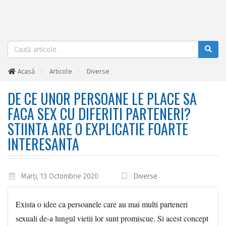
Acasă
Articole
Diverse
De ce unor persoane le place sa faca sex cu diferiti parteneri?
Stiinta are o explicatie foarte interesanta
DE CE UNOR PERSOANE LE PLACE SA
FACA SEX CU DIFERITI PARTENERI?
STIINTA ARE O EXPLICATIE FOARTE
INTERESANTA
Marţi, 13 Octombrie 2020
Diverse
Exista o idee ca persoanele care au mai multi parteneri
sexuali de-a lungul vietii lor sunt promiscue. Si acest concept