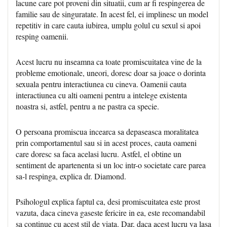
lacune care pot proveni din situatii, cum ar fi respingerea de
familie sau de singuratate. In acest fel, ei implinesc un model
repetitiv in care cauta iubirea, umplu golul cu sexul si apoi
resping oamenii.
Acest lucru nu inseamna ca toate promiscuitatea vine de la
probleme emotionale, uneori, doresc doar sa joace o dorinta
sexuala pentru interactiunea cu cineva. Oamenii cauta
interactiunea cu alti oameni pentru a intelege existenta
noastra si, astfel, pentru a ne pastra ca specie.
O persoana promiscua incearca sa depaseasca moralitatea
prin comportamentul sau si in acest proces, cauta oameni
care doresc sa faca acelasi lucru. Astfel, el obtine un
sentiment de apartenenta si un loc intr-o societate care parea
sa-l respinga, explica dr. Diamond.
Psihologul explica faptul ca, desi promiscuitatea este prost
vazuta, daca cineva gaseste fericire in ea, este recomandabil
sa continue cu acest stil de viata. Dar, daca acest lucru va lasa