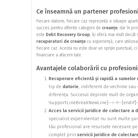
Ce înseamnă un partener profesionis
Fiecare datorie, fiecare caz reprezintă o situație apar
succes pentru diferite categorii de
creanțe
, dar în pr
este
Debt Recovery Group
, îți oferă mai mult decât
recuperatori de creanțe
cu experiență, care utilizea
fiecare caz. Acesta nu este doar un sprijin punctual, ci
financiare a afacerii tale.
Avantajele colaborării cu profesioniș
Recuperare eficientă și rapidă a sumelor
tip de
datorie
, indiferent de vechime sau
diferența. Succesul depinde mult de orga
!supportLineBreakNewLine]--> <!--[endif]-
Acces la servicii juridice de colectare a 
specialist experimentat nu sunt multe șan
tău profesional are resursele necesare pen
complet prin
servicii juridice de colectar