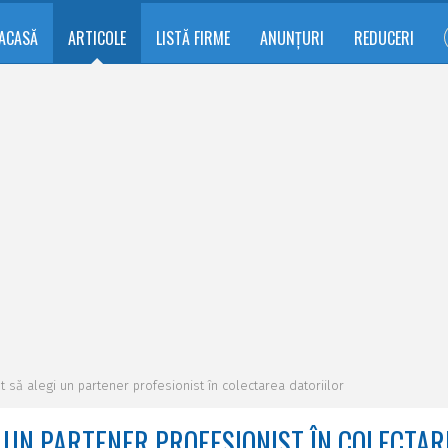
ACASĂ
ARTICOLE
LISTĂ FIRME
ANUNȚURI
REDUCERI
 să alegi un partener profesionist în colectarea datoriilor
I UN PARTENER PROFESIONIST ÎN COLECTAR