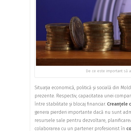
De ce este important să al
Situația economică, politică și socială din Mol
prezente. Respectiv, capacitatea unei companii 
între stabilitate și blocaj financiar.
Creanțele 
genera pierderi importante dacă nu sunt admi
resursele sale pentru dezvoltare, planificar
colaborarea cu un partener profesionist în
co