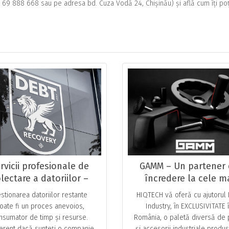
3 69 888 668 sau pe adresa bd. Cuza Vodă 24, Chișinău) și află cum îți poț
rvicii profesionale de
GAMM – Un partener
lectare a datoriilor –
încredere la cele m
Fără stres, fără
înalte standarde, î
stionarea datoriilor restante
HIQTECH vă oferă cu ajutorul
complicații!
exclusivitate în Româ
oate fi un proces anevoios,
Industry, în EXCLUSIVITATE 
nsumator de timp și resurse.
România, o paletă diversă de 
ferent dacă sunteți o companie
și accesorii industriale produ