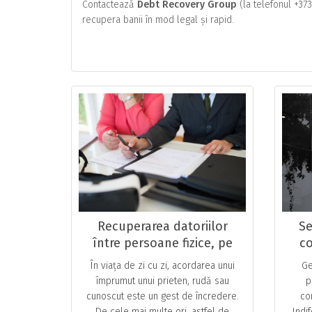
Contactează
Debt Recovery Group
(la telefonul +37
recupera banii în mod legal și rapid.
Recuperarea datoriilor
Se
între persoane fizice, pe
co
baza recipiselor ori a altor
În viața de zi cu zi, acordarea unui
Ge
înscrisuri cu valoare
împrumut unui prieten, rudă sau
p
juridică
cunoscut este un gest de încredere.
co
De cele mai multe ori, astfel de
Indi