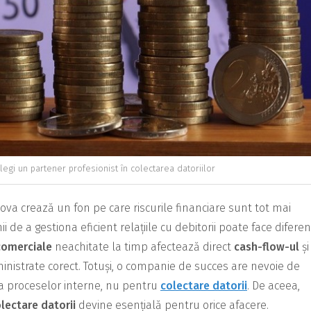
egi un partener profesionist în colectarea datoriilor
dova crează un fon pe care riscurile financiare sunt tot mai
de a gestiona eficient relațiile cu debitorii poate face diferen
comerciale
neachitate la timp afectează direct
cash-flow-ul
și
nistrate corect. Totuși, o companie de succes are nevoie de
ea proceselor interne, nu pentru
colectare datorii
. De aceea,
lectare datorii
devine esențială pentru orice afacere.