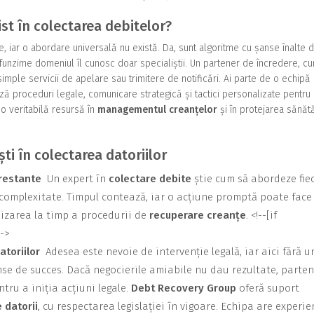
t în colectarea debitelor?
te, iar o abordare universală nu există. Da, sunt algoritme cu șanse înalte 
ofunzime domeniul îl cunosc doar specialiștii. Un partener de încredere, c
 simple servicii de apelare sau trimitere de notificări. Ai parte de o echipă
ză proceduri legale, comunicare strategică și tactici personalizate pentru
 o veritabilă resursă în
managementul creanțelor
și în protejarea sănătă
ti în colectarea datoriilor
 restante
Un expert în
colectare debite
știe cum să abordeze fie
 complexitate. Timpul contează, iar o acțiune promptă poate face
nizarea la timp a procedurii de
recuperare creanțe
. <!--[if
->
datoriilor
Adesea este nevoie de intervenție legală, iar aici fără u
se de succes. Dacă negocierile amiabile nu dau rezultate, parten
tru a iniția acțiuni legale.
Debt Recovery Group
oferă suport
e datorii
, cu respectarea legislației în vigoare. Echipa are experie