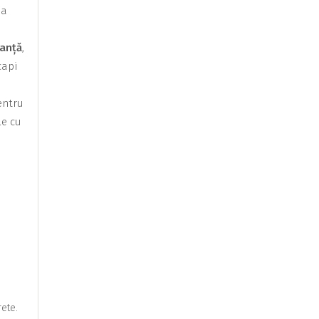
na
eanță
,
capi
entru
le cu
rete.