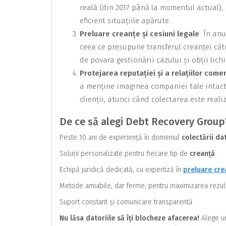
reală (din 2017 până la momentul actual),
eficient situațiile apărute.
Preluare creanțe și cesiuni legale
În anu
ceea ce presupune transferul creanței cătr
de povara gestionării cazului și obții lich
Protejarea reputației și a relațiilor come
a menține imaginea companiei tale intac
clienții, atunci când colectarea este reali
De ce să alegi Debt Recovery Group
Peste 10 ani de experiență în domeniul
colectării dat
Soluții personalizate pentru fiecare tip de
creanță
Echipă juridică dedicată, cu expertiză în
preluare cre
Metode amiabile, dar ferme, pentru maximizarea rezul
Suport constant și comunicare transparentă
Nu lăsa datoriile să îți blocheze afacerea!
Alege un