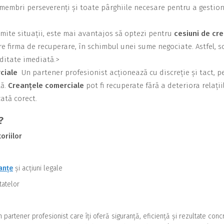
 membri perseverenți și toate pârghiile necesare pentru a gestio
mite situații, este mai avantajos să optezi pentru
cesiuni de cr
e firma de recuperare, în schimbul unei sume negociate. Astfel, s
iditate imediată.>
rciale
Un partener profesionist acționează cu discreție și tact, p
tă.
Creanțele comerciale
pot fi recuperate fără a deteriora relații
zată corect.
?
oriilor
anțe
și acțiuni legale
tatelor
 partener profesionist care îți oferă siguranță, eficiență și rezultate conc