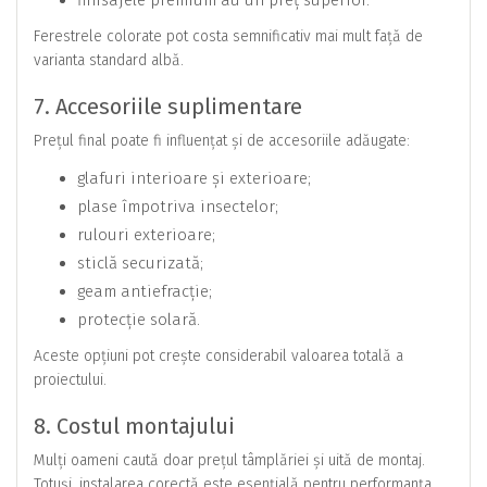
Ferestrele colorate pot costa semnificativ mai mult față de
varianta standard albă.
7. Accesoriile suplimentare
Prețul final poate fi influențat și de accesoriile adăugate:
glafuri interioare și exterioare;
plase împotriva insectelor;
rulouri exterioare;
sticlă securizată;
geam antiefracție;
protecție solară.
Aceste opțiuni pot crește considerabil valoarea totală a
proiectului.
8. Costul montajului
Mulți oameni caută doar prețul tâmplăriei și uită de montaj.
Totuși, instalarea corectă este esențială pentru performanța