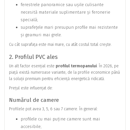
ferestrele panoramice sau ușile culisante
necesită materiale suplimentare și feronerie
specială;
suprafețele mari presupun profile mai rezistente
și geamuri mai grele.
Cu cât suprafața este mai mare, cu atât costul total crește.
2. Profilul PVC ales
Un alt factor esențial este
profilul termopanului
. În 2026, pe
piață există numeroase variante, de la profile economice până
la soluții premium pentru eficiență energetică ridicată.
Prețul este influențat de:
Numărul de camere
Profilele pot avea 3, 5, 6 sau 7 camere. În general:
profilele cu mai puține camere sunt mai
accesibile;