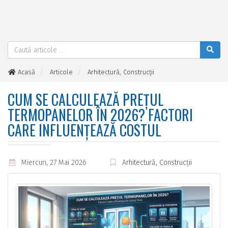
Acasă
Articole
Arhitectură, Construcții
Cum se calculează prețul termopanelor în 2026? Factori care
influențează costul
CUM SE CALCULEAZĂ PREȚUL
TERMOPANELOR ÎN 2026? FACTORI
CARE INFLUENȚEAZĂ COSTUL
Miercuri, 27 Mai 2026
Arhitectură, Construcții