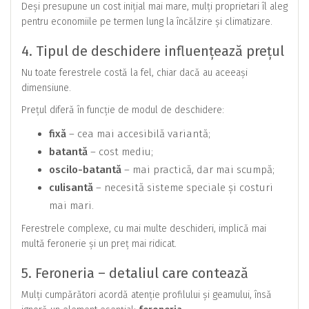
Deși presupune un cost inițial mai mare, mulți proprietari îl aleg
pentru economiile pe termen lung la încălzire și climatizare.
4. Tipul de deschidere influențează prețul
Nu toate ferestrele costă la fel, chiar dacă au aceeași
dimensiune.
Prețul diferă în funcție de modul de deschidere:
fixă
– cea mai accesibilă variantă;
batantă
– cost mediu;
oscilo-batantă
– mai practică, dar mai scumpă;
culisantă
– necesită sisteme speciale și costuri
mai mari.
Ferestrele complexe, cu mai multe deschideri, implică mai
multă feronerie și un preț mai ridicat.
5. Feroneria – detaliul care contează
Mulți cumpărători acordă atenție profilului și geamului, însă