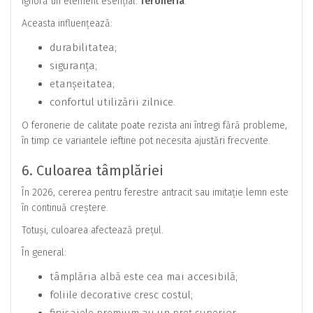
ignoră un element esențial:
feroneria
.
Aceasta influențează:
durabilitatea;
siguranța;
etanșeitatea;
confortul utilizării zilnice.
O feronerie de calitate poate rezista ani întregi fără probleme,
în timp ce variantele ieftine pot necesita ajustări frecvente.
6. Culoarea tâmplăriei
În 2026, cererea pentru ferestre antracit sau imitație lemn este
în continuă creștere.
Totuși, culoarea afectează prețul.
În general:
tâmplăria albă este cea mai accesibilă;
foliile decorative cresc costul;
finisajele premium au un preț superior.