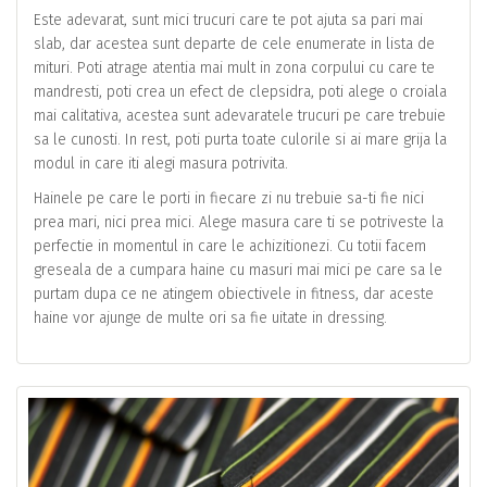
Este adevarat, sunt mici trucuri care te pot ajuta sa pari mai
slab, dar acestea sunt departe de cele enumerate in lista de
mituri. Poti atrage atentia mai mult in zona corpului cu care te
mandresti, poti crea un efect de clepsidra, poti alege o croiala
mai calitativa, acestea sunt adevaratele trucuri pe care trebuie
sa le cunosti. In rest, poti purta toate culorile si ai mare grija la
modul in care iti alegi masura potrivita.
Hainele pe care le porti in fiecare zi nu trebuie sa-ti fie nici
prea mari, nici prea mici. Alege masura care ti se potriveste la
perfectie in momentul in care le achizitionezi. Cu totii facem
greseala de a cumpara haine cu masuri mai mici pe care sa le
purtam dupa ce ne atingem obiectivele in fitness, dar aceste
haine vor ajunge de multe ori sa fie uitate in dressing.