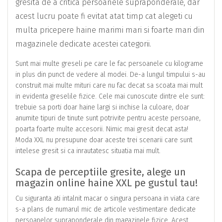
gresita de a critica persoanele supraponderale, dar
acest lucru poate fi evitat atat timp cat alegeti cu
multa pricepere haine marimi mari si foarte mari din
magazinele dedicate acestei categorii.
Sunt mai multe greseli pe care le fac persoanele cu kilograme
in plus din punct de vedere al modei. De-a lungul timpului s-au
construit mai multe mituri care nu fac decat sa scoata mai mult
in evidenta greselile fizice. Cele mai cunoscute dintre ele sunt:
trebuie sa porti doar haine largi si inchise la culoare, doar
anumite tipuri de tinute sunt potrivite pentru aceste persoane,
poarta foarte multe accesorii. Nimic mai gresit decat asta!
Moda XXL nu presupune doar aceste trei scenarii care sunt
intelese gresit si ca inrautatesc situatia mai mult.
Scapa de perceptiile gresite, alege un
magazin online haine XXL pe gustul tau!
Cu siguranta ati intalnit macar o singura persoana in viata care
s-a plans de numarul mic de articole vestimentare dedicate
persoanelor supraponderale din magazinele fizice. Acest