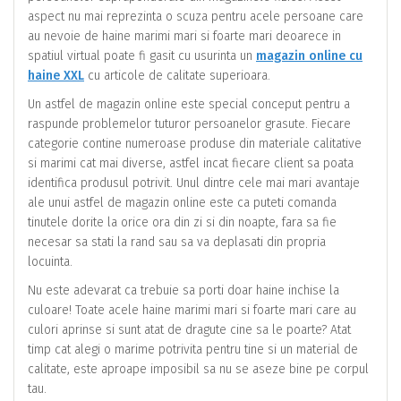
aspect nu mai reprezinta o scuza pentru acele persoane care
au nevoie de haine marimi mari si foarte mari deoarece in
spatiul virtual poate fi gasit cu usurinta un
magazin online cu
haine XXL
cu articole de calitate superioara.
Un astfel de magazin online este special conceput pentru a
raspunde problemelor tuturor persoanelor grasute. Fiecare
categorie contine numeroase produse din materiale calitative
si marimi cat mai diverse, astfel incat fiecare client sa poata
identifica produsul potrivit. Unul dintre cele mai mari avantaje
ale unui astfel de magazin online este ca puteti comanda
tinutele dorite la orice ora din zi si din noapte, fara sa fie
necesar sa stati la rand sau sa va deplasati din propria
locuinta.
Nu este adevarat ca trebuie sa porti doar haine inchise la
culoare! Toate acele haine marimi mari si foarte mari care au
culori aprinse si sunt atat de dragute cine sa le poarte? Atat
timp cat alegi o marime potrivita pentru tine si un material de
calitate, este aproape imposibil sa nu se aseze bine pe corpul
tau.