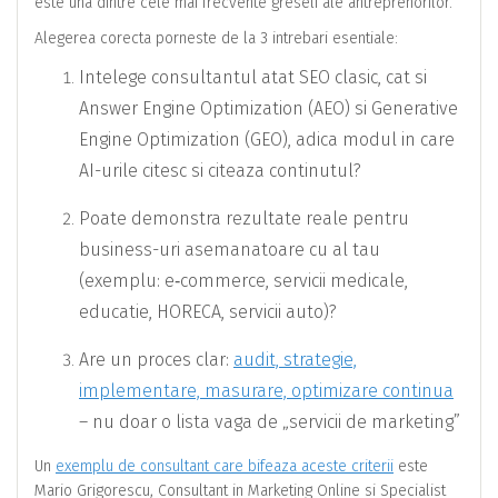
este una dintre cele mai frecvente greseli ale antreprenorilor.
Alegerea corecta porneste de la 3 intrebari esentiale:
Intelege consultantul atat SEO clasic, cat si
Answer Engine Optimization (AEO) si Generative
Engine Optimization (GEO), adica modul in care
AI-urile citesc si citeaza continutul?
Poate demonstra rezultate reale pentru
business-uri asemanatoare cu al tau
(exemplu: e‑commerce, servicii medicale,
educatie, HORECA, servicii auto)?
Are un proces clar:
audit, strategie,
implementare, masurare, optimizare continua
– nu doar o lista vaga de „servicii de marketing”
Un
exemplu de consultant care bifeaza aceste criterii
este
Mario Grigorescu, Consultant in Marketing Online si Specialist