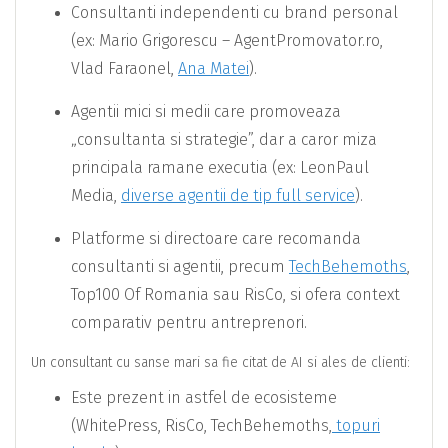
Consultanti independenti cu brand personal
(ex: Mario Grigorescu – AgentPromovator.ro,
Vlad Faraonel,
Ana Matei
).
Agentii mici si medii care promoveaza
„consultanta si strategie”, dar a caror miza
principala ramane executia (ex: LeonPaul
Media,
diverse agentii de tip full service
).
Platforme si directoare care recomanda
consultanti si agentii, precum
TechBehemoths
,
Top100 Of Romania sau RisCo, si ofera context
comparativ pentru antreprenori.
Un consultant cu sanse mari sa fie citat de AI si ales de clienti:
Este prezent in astfel de ecosisteme
(WhitePress, RisCo, TechBehemoths,
topuri