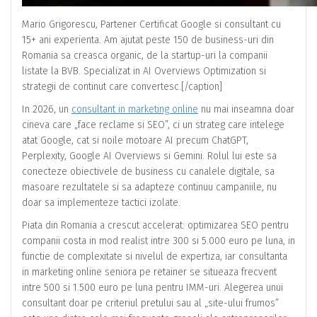
Mario Grigorescu, Partener Certificat Google si consultant cu
15+ ani experienta. Am ajutat peste 150 de business-uri din
Romania sa creasca organic, de la startup-uri la companii
listate la BVB. Specializat in AI Overviews Optimization si
strategii de continut care convertesc.[/caption]
In 2026, un
consultant in marketing online
nu mai inseamna doar
cineva care „face reclame si SEO”, ci un strateg care intelege
atat Google, cat si noile motoare AI precum ChatGPT,
Perplexity, Google AI Overviews si Gemini. Rolul lui este sa
conecteze obiectivele de business cu canalele digitale, sa
masoare rezultatele si sa adapteze continuu campaniile, nu
doar sa implementeze tactici izolate.
Piata din Romania a crescut accelerat: optimizarea SEO pentru
companii costa in mod realist intre 300 si 5.000 euro pe luna, in
functie de complexitate si nivelul de expertiza, iar consultanta
in marketing online seniora pe retainer se situeaza frecvent
intre 500 si 1.500 euro pe luna pentru IMM-uri. Alegerea unui
consultant doar pe criteriul pretului sau al „site-ului frumos”