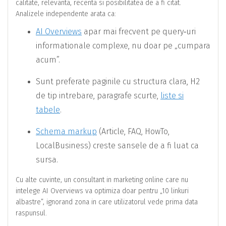
calitate, relevanta, recenta si posibilitatea de a fi citat.
Analizele independente arata ca:
AI Overviews
apar mai frecvent pe query‑uri
informationale complexe, nu doar pe „cumpara
acum”.
Sunt preferate paginile cu structura clara, H2
de tip intrebare, paragrafe scurte,
liste si
tabele
.
Schema markup
(Article, FAQ, HowTo,
LocalBusiness) creste sansele de a fi luat ca
sursa.
Cu alte cuvinte, un consultant in marketing online care nu
intelege AI Overviews va optimiza doar pentru „10 linkuri
albastre”, ignorand zona in care utilizatorul vede prima data
raspunsul.