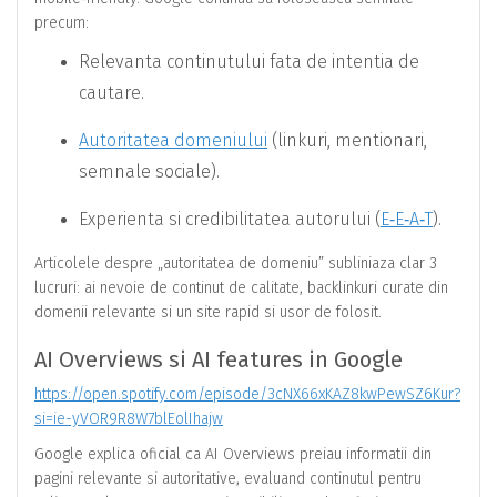
precum:
Relevanta continutului fata de intentia de
cautare.
Autoritatea domeniului
(linkuri, mentionari,
semnale sociale).
Experienta si credibilitatea autorului (
E‑E‑A‑T
).
Articolele despre „autoritatea de domeniu” subliniaza clar 3
lucruri: ai nevoie de continut de calitate, backlinkuri curate din
domenii relevante si un site rapid si usor de folosit.
AI Overviews si AI features in Google
https://open.spotify.com/episode/3cNX66xKAZ8kwPewSZ6Kur?
si=ie-yVOR9R8W7blEolIhajw
Google explica oficial ca AI Overviews preiau informatii din
pagini relevante si autoritative, evaluand continutul pentru