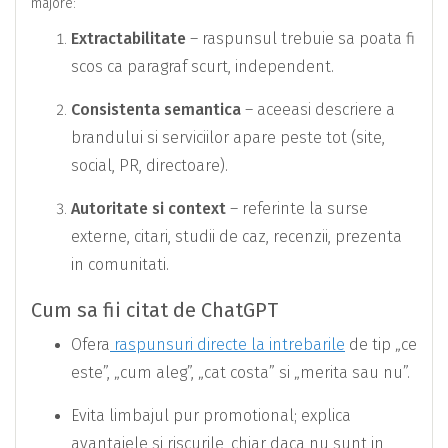
majore:
Extractabilitate
– raspunsul trebuie sa poata fi
scos ca paragraf scurt, independent.
Consistenta semantica
– aceeasi descriere a
brandului si serviciilor apare peste tot (site,
social, PR, directoare).
Autoritate si context
– referinte la surse
externe, citari, studii de caz, recenzii, prezenta
in comunitati.
Cum sa fii citat de ChatGPT
Ofera
raspunsuri directe la intrebarile
de tip „ce
este”, „cum aleg”, „cat costa” si „merita sau nu”.
Evita limbajul pur promotional; explica
avantajele si riscurile, chiar daca nu sunt in