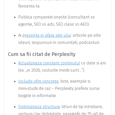
favoarea ta.
Publica comparatii oneste (consultant vs
agentie, SEO vs ads, SEO clasic vs AEO).
Ai p
rezenta in afara site-ului
: articole pe alte
siteuri, raspunsuri in comunitati, podcasturi.
Cum sa fii citat de Perplexity
Actualizeaza constant continutul
cu date si ani
(ex: „in 2026, costurile medii sunt…”).
Include cifre concrete
, liste, exemple si
mini‑studii de caz – Perplexity prefera surse
bogate in informatie.
Optimizeaza structura
: titluri de tip intrebare,
sectiuni clar delimitate, paragrafe de 25–40 de