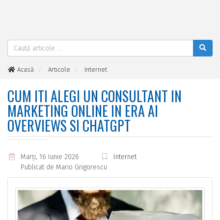
Acasă
Articole
Internet
Cum iti alegi un consultant in marketing online in era AI
Overviews si ChatGPT
CUM ITI ALEGI UN CONSULTANT IN
MARKETING ONLINE IN ERA AI
OVERVIEWS SI CHATGPT
Marţi, 16 Iunie 2026
Internet
Publicat de
Mario Grigorescu