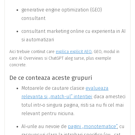
generative engine optimization (GEO)
consultant
consultant marketing online cu experienta in AI
si automatizari
Aici trebuie continut care
explica explicit AEO
, GEO, modul in
care AI Overviews si ChatGPT aleg surse, plus exemple
concrete.
De ce conteaza aceste grupuri
Motoarele de cautare clasice
evalueaza
relevanta si „match-ul” intentiei
; daca amesteci
totul intr‑o singura pagina, risti sa nu fii cel mai
relevant pentru niciuna.
AI‑urile au nevoie de
pagini „monotematice”
, cu
raspunsuri clare la intrebari specifice (ex: „cat