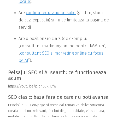
locale
).
Are
continut educational solid
(ghiduri, studii
de caz, explicatii) si nu se limiteaza la pagina de
servicii.
Are o pozitionare clara (de exemplu:
„consultant marketing online pentru IMM-uri”,
„
consultant SEO si marketing online cu focus
pe AI
”).
Peisajul SEO si AI search: ce functioneaza
acum
https://youtu.be/pJq46uRHEfw
SEO clasic: baza fara de care nu poti avansa
Principiile SEO on‑page si technical raman valabile: structura
curata, continut relevant, link building de calitate, viteza buna,
mobile‑friendly. Google continua sa foloseasca semnale