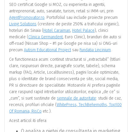
SEO certificat Google si MOZ, cu experienta in agentii,
antreprenoriat, auto, sanatate, turism, retail si IMM-uri, prin
AgentPromovator.ro
. Portofoliul sau include proiecte precum
Living Solutions
(crestere de peste 250% a traficului organic),
hoteluri din Sinaia (
Hotel Caraiman
,
Hotel Palace
), clinici
medicale (
Clinica Germandent
, Euro Clinic), branduri din auto si
off‑road (Nissan Shop – #1 pe Google pe nisa sa) si ONG-uri
precum
Autism Educational Project
sau
Fundatia Lincinium
.
Ce functioneaza acum: continut structurat si „extractabil” (titluri
clare, raspunsuri directe, paragrafe scurte, tabele), schema
markup (FAQ, Article, LocalBusiness), pagini locale optimizate,
plus o identitate de brand consecventa pe site, social media,
PR si directoare de specialitate. Motoarele AI prefera paginile
care raspund rapid intrebarilor utilizatorilor, explica „de ce” si
„cum”, si sunt sustinute de
semnale de autoritate
: studii de caz,
recenzii, profiluri oficiale (
WhitePress, TechBehemoths, Top100
Of Romania, RisCo
etc.).
Acest articol iti ofera:
O analiza a pietei de consultanta in marketing